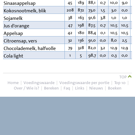
45
189
88,1
0,7
10,0
9,0
0
Sinaasappelsap
208
872
73,0
1,5
3,0
0,0
2
Kokosnootmelk, blik
38
163
91,6
3,8
1,0
1,0
2
Sojamelk
47
198
87,5
0,7
10,5
10,5
0
Jus d'orange
42
180
88,4
0,1
10,5
10,5
0
Appelsap
32
136
91,0
0,0
8,0
2,5
0
Citroensap, vers
79
328
82,0
3,2
12,9
12,9
1
Chocolademelk, halfvolle
1
5
98,7
0,0
0,3
0,0
0
Cola light
TOP
Home
|
Voedingswaarde
|
Voedingswaarde per portie
|
Top 10
|
Over / Wie is?
|
Bereken
|
Faq
|
Links
|
Nieuws
|
Boeken