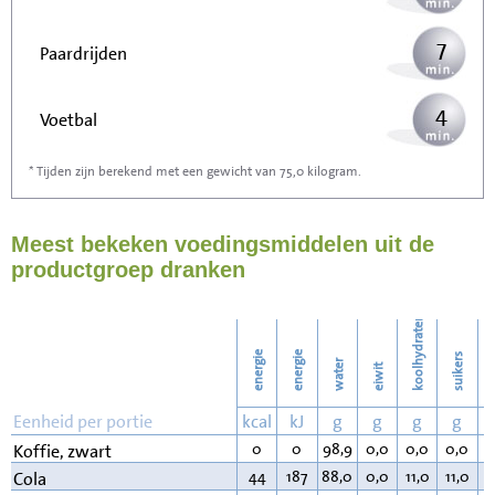
7
Paardrijden
4
Voetbal
* Tijden zijn berekend met een gewicht van 75,0 kilogram.
11
Stofzuigen
Meest bekeken voedingsmiddelen uit de
11
Strijken
productgroep dranken
13
Wassen
koolhydraten
energie
energie
suikers
water
eiwit
v
Eenheid per portie
kcal
kJ
g
g
g
g
0
0
98,9
0,0
0,0
0,0
0
Koffie, zwart
44
187
88,0
0,0
11,0
11,0
0
Cola