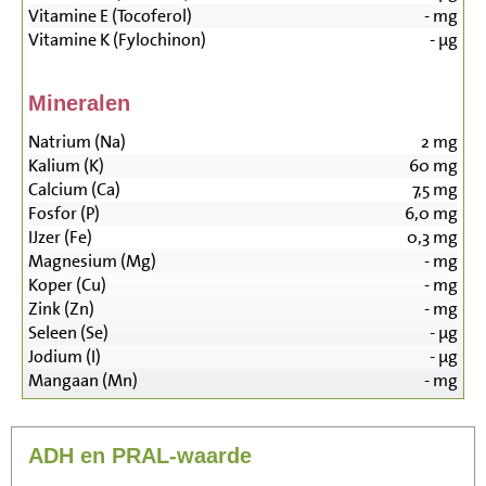
Vitamine E (Tocoferol)
-
mg
Vitamine K (Fylochinon)
-
µg
Mineralen
Natrium (Na)
2
mg
Kalium (K)
60
mg
Calcium (Ca)
7,5
mg
Fosfor (P)
6,0
mg
IJzer (Fe)
0,3
mg
Magnesium (Mg)
-
mg
Koper (Cu)
-
mg
Zink (Zn)
-
mg
Seleen (Se)
-
µg
Jodium (I)
-
µg
Mangaan (Mn)
-
mg
ADH en PRAL-waarde