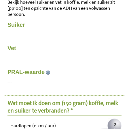
Bekijk hoeveel suiker en vet in koffie, melk en suiker zit
[pp100] ten opzichte van de ADH van een volwassen
persoon.
Suiker
Vet
24
PRAL-waarde
Zitten, tv kijken
---
5
Fietsen (15 km/uur)
Wat moet ik doen om
(150 gram)
koffie, melk
6
Wandelen (5 km/uur)
en suiker
te verbranden? *
2
Hardlopen (11 km / uur)