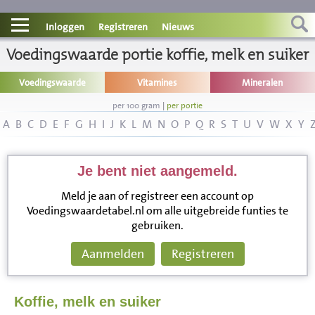
Contact
Inloggen
Registreren
Nieuws
Voedingswaarde portie koffie, melk en suiker
Informatie
Voedingswaarde
Vitamines
Mineralen
Disclaimer
per 100 gram
|
per portie
A
B
C
D
E
F
G
H
I
J
K
L
M
N
O
P
Q
R
S
T
U
V
W
X
Y
Je bent niet aangemeld.
Meld je aan of registreer een account op
Voedingswaardetabel.nl om alle uitgebreide funties te
gebruiken.
Aanmelden
Registreren
Koffie, melk en suiker