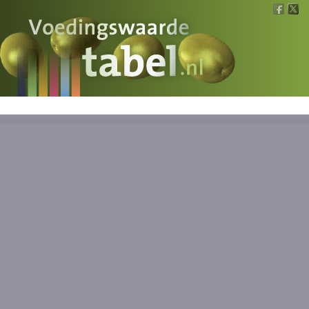
Voedingswaarde
Wat is wat?
Ons voedsel
Bereken
Nieuws
Boeken
Registreren
Inloggen