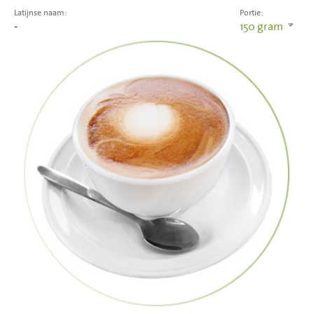
Latijnse naam:
Portie:
-
150
gram