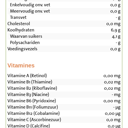
Enkelvoudig onv. vet
0,0
g
Meervoudig onv. vet
0,0
g
Transvet
-
g
Cholesterol
0,0
mg
Koolhydraten
6,9
g
Waarvan suikers
4,1
g
Polysachariden
-
g
Voedingsvezels
0,0
g
Vitamines
Vitamine A (Retinol)
0,00
mg
Vitamine B1 (Thiamine)
0,02
mg
Vitamine B2 (Riboflavine)
0,02
mg
Vitamine B3 (Niacine)
-
mg
Vitamine B6 (Pyridoxine)
0,00
mg
Vitamine B11 (Foliumzuur)
-
µg
Vitamine B12 (Cobalamine)
0,00
µg
Vitamine C (Ascorbinezuur)
0,0
mg
Vitamine D (Calcifine)
0,0
µg