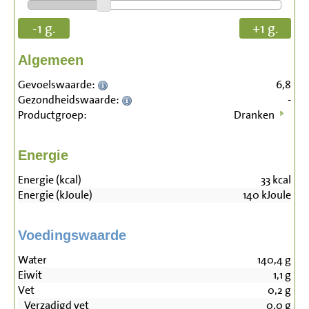
-1 g.
+1 g.
Algemeen
Gevoelswaarde:
6,8
Gezondheidswaarde:
-
Productgroep:
Dranken
Energie
Energie (kcal)
33
kcal
Energie (kJoule)
140
kJoule
Voedingswaarde
Water
140,4
g
Eiwit
1,1
g
Vet
0,2
g
Verzadigd vet
0,0
g