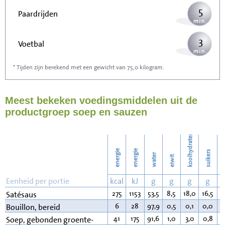
5
Paardrijden
3
Voetbal
* Tijden zijn berekend met een gewicht van 75,0 kilogram.
9
Stofzuigen
Meest bekeken voedingsmiddelen uit de
9
Strijken
productgroep soep en sauzen
11
Wassen
koolhydraten
energie
energie
suikers
water
eiwit
v
Eenheid per portie
kcal
kJ
g
g
g
g
275
1153
53,5
8,5
18,0
16,5
1
Satésaus
6
28
97,9
0,5
0,1
0,0
0
Bouillon, bereid
41
175
91,6
1,0
3,0
0,8
2
Soep, gebonden groente-