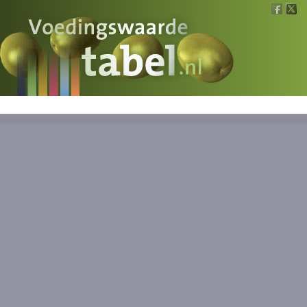
Voedingswaarde
Wat is wat?
Ons voedsel
Bereken
Nieuws
Boeken
Registreren
Inloggen