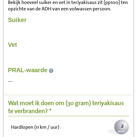
Bekijk hoeveel suiker en vet in teriyakisaus zit [pp100] ten
opzichte van de ADH van een volwassen persoon.
Suiker
Vet
20
PRAL-waarde
Zitten, tv kijken
---
4
Fietsen (15 km/uur)
Wat moet ik doen om
(30 gram)
teriyakisaus
5
Wandelen (5 km/uur)
te verbranden? *
2
Hardlopen (11 km / uur)