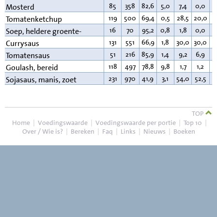
85
358
82,6
5,0
7,4
0,0
4
Mosterd
119
500
69,4
0,5
28,5
20,0
0
Tomatenketchup
16
70
95,2
0,8
1,8
0,0
0
Soep, heldere groente-
131
551
66,9
1,8
30,0
30,0
0
Currysaus
51
216
85,9
1,4
9,2
6,9
1
Tomatensaus
118
497
78,8
9,8
1,7
1,2
8
Goulash, bereid
231
970
41,9
3,1
54,0
52,5
0
Sojasaus, manis, zoet
TOP
Home
|
Voedingswaarde
|
Voedingswaarde per portie
|
Top 10
|
Over / Wie is?
|
Bereken
|
Faq
|
Links
|
Nieuws
|
Boeken