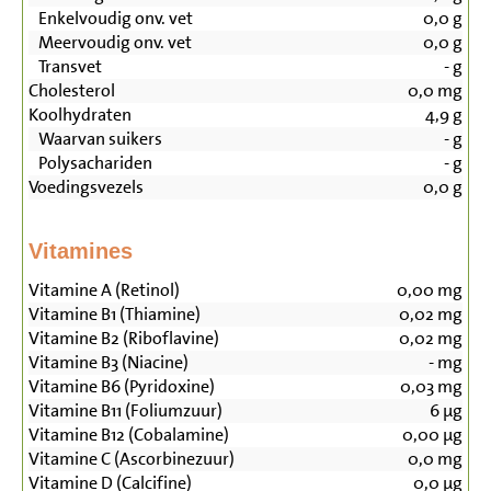
Enkelvoudig onv. vet
0,0
g
Meervoudig onv. vet
0,0
g
Transvet
-
g
Cholesterol
0,0
mg
Koolhydraten
4,9
g
Waarvan suikers
-
g
Polysachariden
-
g
Voedingsvezels
0,0
g
Vitamines
Vitamine A (Retinol)
0,00
mg
Vitamine B1 (Thiamine)
0,02
mg
Vitamine B2 (Riboflavine)
0,02
mg
Vitamine B3 (Niacine)
-
mg
Vitamine B6 (Pyridoxine)
0,03
mg
Vitamine B11 (Foliumzuur)
6
µg
Vitamine B12 (Cobalamine)
0,00
µg
Vitamine C (Ascorbinezuur)
0,0
mg
Vitamine D (Calcifine)
0,0
µg