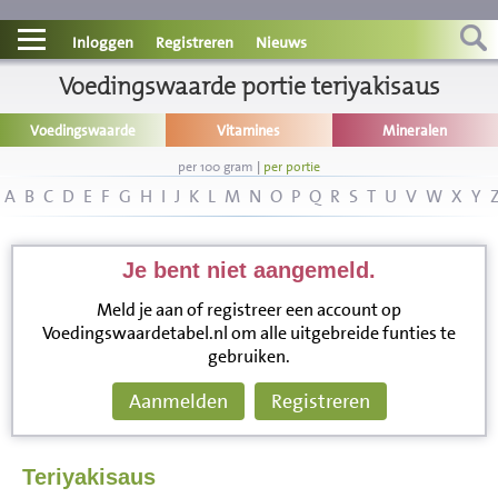
Contact
Inloggen
Registreren
Nieuws
Informatie
Voedingswaarde portie teriyakisaus
Voedingswaarde
Vitamines
Mineralen
Disclaimer
per 100 gram
|
per portie
A
B
C
D
E
F
G
H
I
J
K
L
M
N
O
P
Q
R
S
T
U
V
W
X
Y
Je bent niet aangemeld.
Meld je aan of registreer een account op
Voedingswaardetabel.nl om alle uitgebreide funties te
gebruiken.
Aanmelden
Registreren
Teriyakisaus