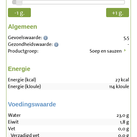
-1 g.
+1 g.
Algemeen
Gevoelswaarde:
5,5
Gezondheidswaarde:
-
Productgroep:
Soep en sauzen
Energie
Energie (kcal)
27
kcal
Energie (kJoule)
114
kJoule
Voedingswaarde
Water
23,0
g
Eiwit
1,8
g
Vet
0,0
g
Verzadigd vet
0,0
g