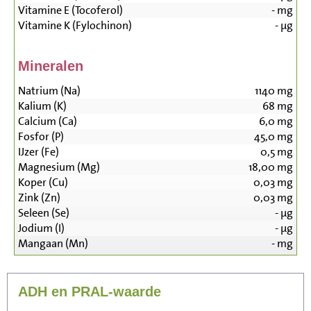
Vitamine E (Tocoferol)
-
mg
Vitamine K (Fylochinon)
-
µg
Mineralen
Natrium (Na)
1140
mg
Kalium (K)
68
mg
Calcium (Ca)
6,0
mg
Fosfor (P)
45,0
mg
IJzer (Fe)
0,5
mg
Magnesium (Mg)
18,00
mg
Koper (Cu)
0,03
mg
Zink (Zn)
0,03
mg
Seleen (Se)
-
µg
Jodium (I)
-
µg
Mangaan (Mn)
-
mg
ADH en PRAL-waarde