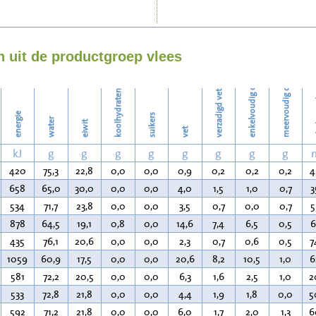
Strijken
enkelvoudig onverzadigd vet
meervoudig onverzadigd vet
Wassen
 uit de productgroep vlees
koolhydraten
verzadigd vet
ch
energie
suikers
water
eiwit
vet
kJ
g
g
g
g
g
g
g
g
420
75,3
22,8
0,0
0,0
0,9
0,2
0,2
0,2
4
658
65,0
30,0
0,0
0,0
4,0
1,5
1,0
0,7
3
534
71,7
23,8
0,0
0,0
3,5
0,7
0,0
0,7
5
878
64,5
19,1
0,8
0,0
14,6
7,4
6,5
0,5
6
435
76,1
20,6
0,0
0,0
2,3
0,7
0,6
0,5
7
1059
60,9
17,5
0,0
0,0
20,6
8,2
10,5
1,0
6
581
72,2
20,5
0,0
0,0
6,3
1,6
2,5
1,0
2
533
72,8
21,8
0,0
0,0
4,4
1,9
1,8
0,0
5
592
71,2
21,8
0,0
0,0
6,0
1,7
2,0
1,3
6