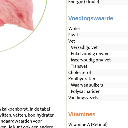
Energie (kJoule)
Voedingswaarde
Water
Eiwit
Vet
Verzadigd vet
Enkelvoudig onv. vet
Meervoudig onv. vet
Transvet
Cholesterol
Koolhydraten
Waarvan suikers
Polysachariden
Voedingsvezels
 kalkoenborst. In de tabel
Vitamines
witten, vetten, koolhydraten,
tandaardwaarden voor
Vitamine A (Retinol)
en. Je kunt ook een andere