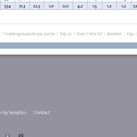
554
71,3
22,5
1,0
0,0
4,2
1,5
1,2
1,2
5
|
Voedingswaarde per portie
|
Top 10
|
Over / Wie is?
|
Bereken
|
Faq
 by Seoptics
Contact