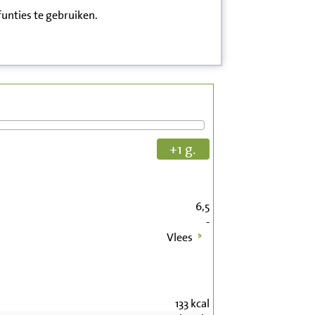
funties te gebruiken.
+1 g.
6,5
-
Vlees
133
kcal