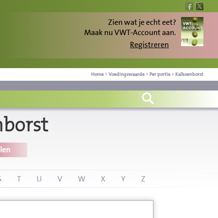
Zien wat je echt eet?
Maak nu VWT-Account aan.
Registreren
Home
>
Voedingswaarde
>
Per portie
>
Kalkoenborst
nborst
len
S
T
U
V
W
X
Y
Z