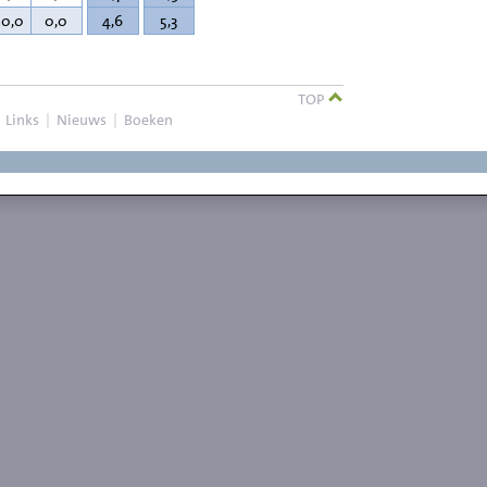
20,0
0,0
4,6
5,3
TOP
|
Links
|
Nieuws
|
Boeken