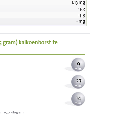
1,13
mg
-
µg
96
-
µg
-
mg
19
25 gram)
kalkoenborst
te
24
9
27
14
an 75,0 kilogram.
42