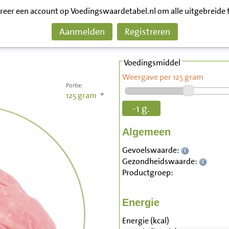
treer een account op Voedingswaardetabel.nl om alle uitgebreide 
Aanmelden
Registreren
Voedingsmiddel
Weergave per 125 gram
Portie:
125
gram
-1 g.
Algemeen
Gevoelswaarde:
Gezondheidswaarde:
Productgroep:
Energie
Energie (kcal)