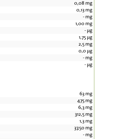
0,08
mg
0,13
mg
-
mg
1,00
mg
-
µg
1,75
µg
2,5
mg
0,0
µg
-
mg
-
µg
63
mg
475
mg
6,3
mg
312,5
mg
1,3
mg
37,50
mg
-
mg