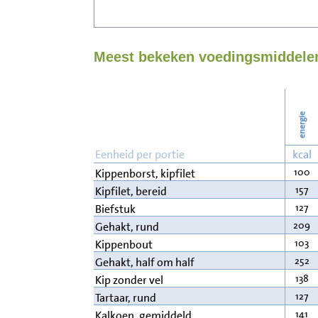
Meest bekeken voedingsmiddelen
energie
Eenheid per portie
kcal
100
Kippenborst, kipfilet
157
Kipfilet, bereid
127
Biefstuk
209
Gehakt, rund
103
Kippenbout
252
Gehakt, half om half
138
Kip zonder vel
127
Tartaar, rund
141
Kalkoen, gemiddeld