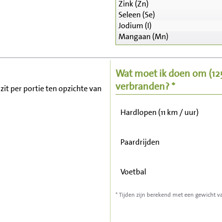
Zink (Zn)
Seleen (Se)
Zitten, tv kijken
Jodium (I)
Mangaan (Mn)
Fietsen (15 km/uur)
Wat moet ik doen om
(1
Wandelen (5 km/uur)
verbranden? *
zit per portie ten opzichte van
Hardlopen (11 km / uur)
Paardrijden
Voetbal
* Tijden zijn berekend met een gewicht v
Stofzuigen