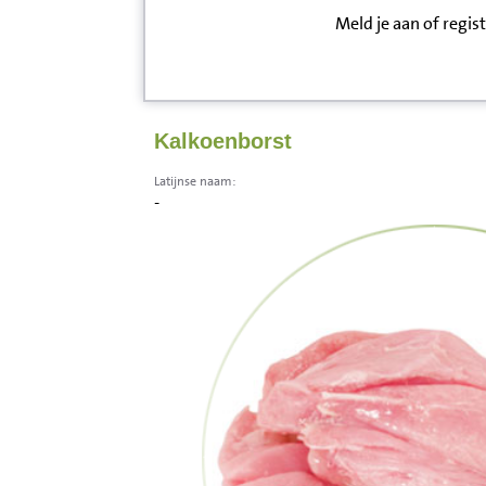
Meld je aan of regis
Inloggen
Contact
Kalkoenborst
Informatie
Latijnse naam:
-
Disclaimer