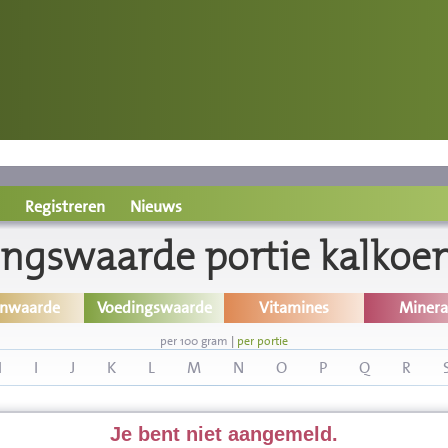
Registreren
Nieuws
ngswaarde portie kalkoe
inwaarde
Voedingswaarde
Vitamines
Minera
per 100 gram
|
per portie
H
I
J
K
L
M
N
O
P
Q
R
Je bent niet aangemeld.