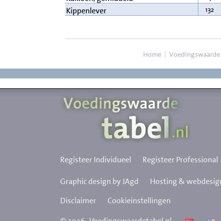
132
Kippenlever
Home
|
Voedingswaarde
Registeer Individueel
Registeer Professional
Graphic design by JAgd
Hosting & webdesign
Disclaimer
Cookieinstellingen
©
2026
Voedingswaardetabel.nl