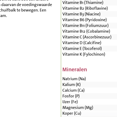
Vitamine B1 (Thiamine)
m daarvan de voedingswaarde
Vitamine B2 (Riboflavine)
schuifbalk te bewegen. Een
Vitamine B3 (Niacine)
ram.
Vitamine B6 (Pyridoxine)
Vitamine B11 (Foliumzuur)
Vitamine B12 (Cobalamine)
Vitamine C (Ascorbinezuur)
Vitamine D (Calcifine)
Vitamine E (Tocoferol)
Vitamine K (Fylochinon)
Mineralen
Natrium (Na)
Kalium (K)
Calcium (Ca)
Fosfor (P)
IJzer (Fe)
Magnesium (Mg)
Koper (Cu)