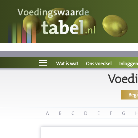
Voedingswaarde
Wat is wat?
Ons voedsel
Wat is wat
Ons voedsel
Inloggen
Voedi
Bereken
Beg
Nieuws
Boeken
A
B
C
D
E
F
G
Registreren