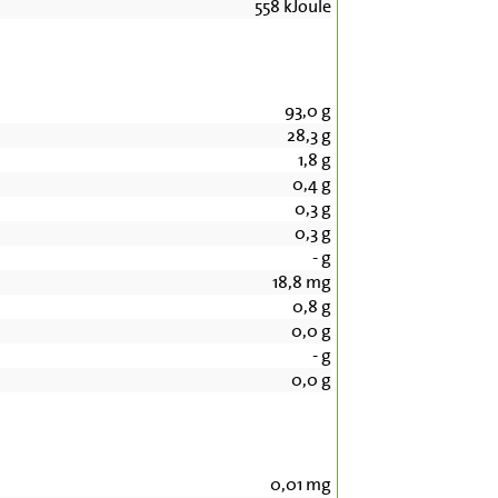
558
kJoule
93,0
g
28,3
g
1,8
g
0,4
g
0,3
g
0,3
g
-
g
18,8
mg
0,8
g
0,0
g
-
g
0,0
g
0,01
mg