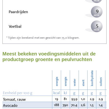
9
Paardrijden
5
Voetbal
* Tijden zijn berekend met een gewicht van 75,0 kilogram.
15
Stofzuigen
Meest bekeken voedingsmiddelen uit de
16
Strijken
productgroep groente en peulvruchten
18
Wassen
koolhydraten
energie
energie
suikers
water
eiwit
v
Eenheid per 100 g
kcal
kJ
g
g
g
g
19
81
93,9
1,0
2,9
2,9
0
Tomaat, rauw
188
790
70,4
2,6
1,5
1,4
1
Avocado