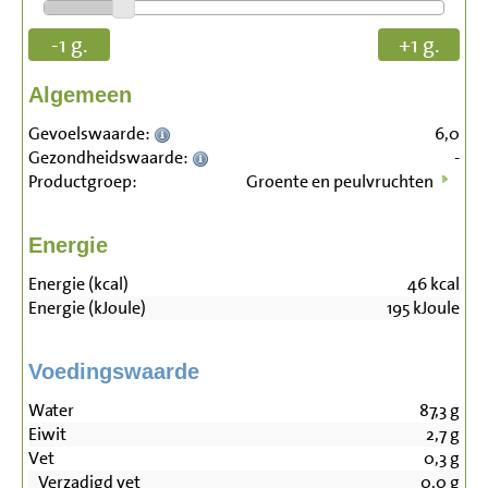
-1 g.
+1 g.
Algemeen
Gevoelswaarde:
6,0
Gezondheidswaarde:
-
Productgroep:
Groente en peulvruchten
Energie
Energie (kcal)
46
kcal
Energie (kJoule)
195
kJoule
Voedingswaarde
Water
87,3
g
Eiwit
2,7
g
Vet
0,3
g
Verzadigd vet
0,0
g