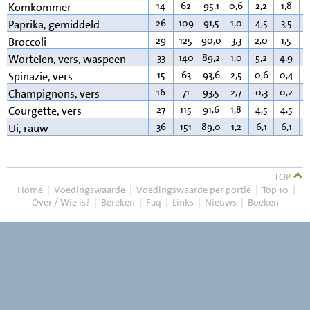
14
62
95,1
0,6
2,2
1,8
0
Komkommer
26
109
91,5
1,0
4,5
3,5
0
Paprika, gemiddeld
29
125
90,0
3,3
2,0
1,5
0
Broccoli
33
140
89,2
1,0
5,2
4,9
0
Wortelen, vers, waspeen
15
63
93,6
2,5
0,6
0,4
0
Spinazie, vers
16
71
93,5
2,7
0,3
0,2
0
Champignons, vers
27
115
91,6
1,8
4,5
4,5
0
Courgette, vers
36
151
89,0
1,2
6,1
6,1
0
Ui, rauw
TOP
Home
|
Voedingswaarde
|
Voedingswaarde per portie
|
Top 10
|
Over / Wie is?
|
Bereken
|
Faq
|
Links
|
Nieuws
|
Boeken