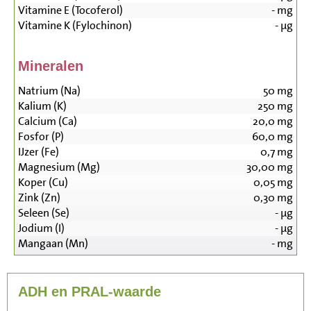
Vitamine E (Tocoferol)
-
mg
Vitamine K (Fylochinon)
-
µg
Mineralen
Natrium (Na)
50
mg
Kalium (K)
250
mg
Calcium (Ca)
20,0
mg
Fosfor (P)
60,0
mg
IJzer (Fe)
0,7
mg
Magnesium (Mg)
30,00
mg
Koper (Cu)
0,05
mg
Zink (Zn)
0,30
mg
Seleen (Se)
-
µg
Jodium (I)
-
µg
Mangaan (Mn)
-
mg
ADH en PRAL-waarde