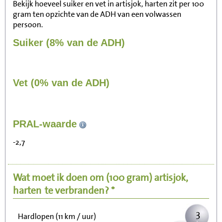
Bekijk hoeveel suiker en vet in artisjok, harten zit per 100
gram ten opzichte van de ADH van een volwassen
persoon.
Suiker (8% van de ADH)
Vet (0% van de ADH)
33
PRAL-waarde
Zitten, tv kijken
-2,7
7
Fietsen (15 km/uur)
Wat moet ik doen om
(100 gram)
artisjok,
8
Wandelen (5 km/uur)
harten
te verbranden? *
3
Hardlopen (11 km / uur)