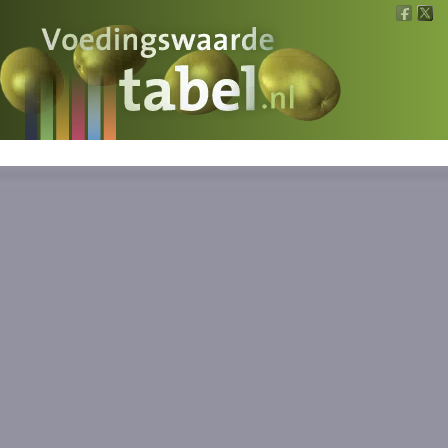
Voedingswaarde
Wat is wat?
Ons voedsel
Bereken
Nieuws
Boeken
Registreren
Inloggen