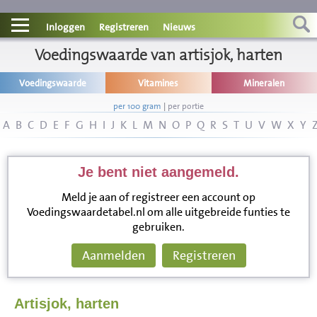
Contact
Inloggen
Registreren
Nieuws
Informatie
Voedingswaarde van artisjok, harten
Voedingswaarde
Vitamines
Mineralen
Disclaimer
per 100 gram
|
per portie
A
B
C
D
E
F
G
H
I
J
K
L
M
N
O
P
Q
R
S
T
U
V
W
X
Y
Je bent niet aangemeld.
Meld je aan of registreer een account op
Voedingswaardetabel.nl om alle uitgebreide funties te
gebruiken.
Aanmelden
Registreren
Artisjok, harten