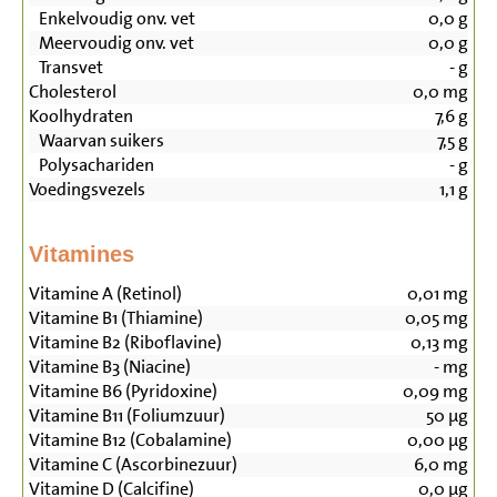
Enkelvoudig onv. vet
0,0
g
Meervoudig onv. vet
0,0
g
Transvet
-
g
Cholesterol
0,0
mg
Koolhydraten
7,6
g
Waarvan suikers
7,5
g
Polysachariden
-
g
Voedingsvezels
1,1
g
Vitamines
Vitamine A (Retinol)
0,01
mg
Vitamine B1 (Thiamine)
0,05
mg
Vitamine B2 (Riboflavine)
0,13
mg
Vitamine B3 (Niacine)
-
mg
Vitamine B6 (Pyridoxine)
0,09
mg
Vitamine B11 (Foliumzuur)
50
µg
Vitamine B12 (Cobalamine)
0,00
µg
Vitamine C (Ascorbinezuur)
6,0
mg
Vitamine D (Calcifine)
0,0
µg