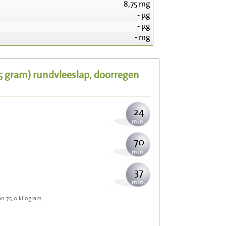
8,75
mg
-
µg
254
-
µg
-
mg
51
25 gram)
rundvleeslap, doorregen
62
24
70
37
an 75,0 kilogram.
112