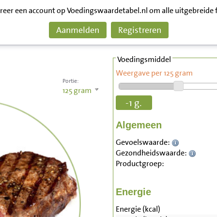
treer een account op Voedingswaardetabel.nl om alle uitgebreide 
Aanmelden
Registreren
Voedingsmiddel
Weergave per 125 gram
Portie:
125
gram
-1 g.
Algemeen
Gevoelswaarde:
Gezondheidswaarde:
Productgroep:
Energie
Energie (kcal)