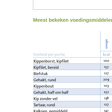
Meest bekeken voedingsmiddelen
energie
Eenheid per portie
kcal
100
Kippenborst, kipfilet
157
Kipfilet, bereid
127
Biefstuk
209
Gehakt, rund
103
Kippenbout
252
Gehakt, half om half
138
Kip zonder vel
127
Tartaar, rund
141
Kalkoen, gemiddeld