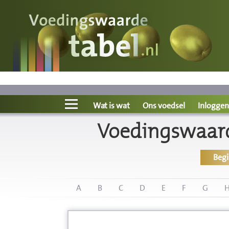
Voedingswaarde
Wat is wat?
Ons voedsel
Wat is wat
Ons voedsel
Inloggen
Voedingswaard
Bereken
Beg
Nieuws
Boeken
A
B
C
D
E
F
G
Registreren