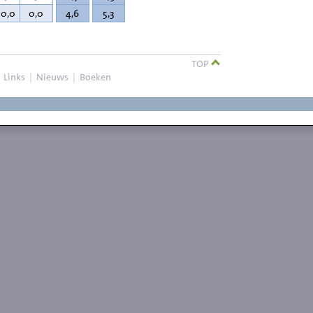
20,0
0,0
4,6
5,3
TOP
|
Links
|
Nieuws
|
Boeken