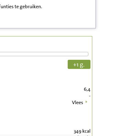
funties te gebruiken.
+1 g.
6,4
-
Vlees
349
kcal