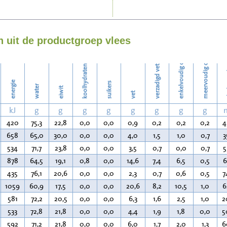
Strijken
enkelvoudig onverzadigd vet
meervoudig onverzadigd vet
Wassen
 uit de productgroep vlees
koolhydraten
verzadigd vet
ch
energie
suikers
water
eiwit
vet
kJ
g
g
g
g
g
g
g
g
420
75,3
22,8
0,0
0,0
0,9
0,2
0,2
0,2
4
658
65,0
30,0
0,0
0,0
4,0
1,5
1,0
0,7
3
534
71,7
23,8
0,0
0,0
3,5
0,7
0,0
0,7
5
878
64,5
19,1
0,8
0,0
14,6
7,4
6,5
0,5
6
435
76,1
20,6
0,0
0,0
2,3
0,7
0,6
0,5
7
1059
60,9
17,5
0,0
0,0
20,6
8,2
10,5
1,0
6
581
72,2
20,5
0,0
0,0
6,3
1,6
2,5
1,0
2
533
72,8
21,8
0,0
0,0
4,4
1,9
1,8
0,0
5
592
71,2
21,8
0,0
0,0
6,0
1,7
2,0
1,3
6