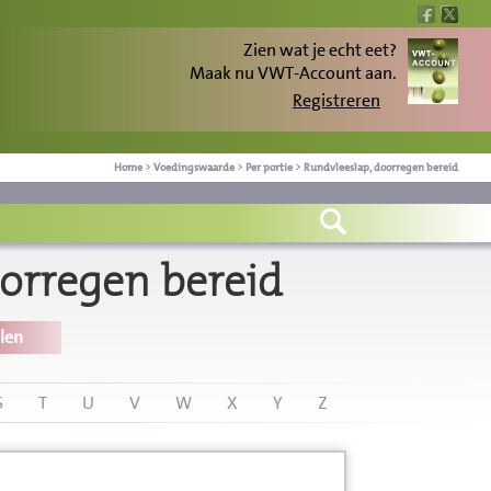
Zien wat je echt eet?
Maak nu VWT-Account aan.
Registreren
Home
>
Voedingswaarde
>
Per portie
>
Rundvleeslap, doorregen bereid
orregen bereid
len
S
T
U
V
W
X
Y
Z