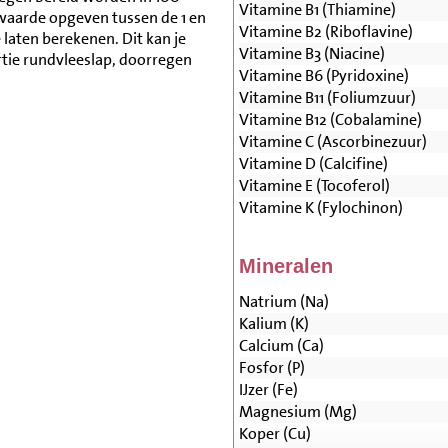
Vitamine B1 (Thiamine)
waarde opgeven tussen de 1 en
Vitamine B2 (Riboflavine)
aten berekenen. Dit kan je
Vitamine B3 (Niacine)
tie rundvleeslap, doorregen
Vitamine B6 (Pyridoxine)
Vitamine B11 (Foliumzuur)
Vitamine B12 (Cobalamine)
Vitamine C (Ascorbinezuur)
Vitamine D (Calcifine)
Vitamine E (Tocoferol)
Vitamine K (Fylochinon)
Mineralen
Natrium (Na)
Kalium (K)
Calcium (Ca)
Fosfor (P)
IJzer (Fe)
Magnesium (Mg)
Koper (Cu)