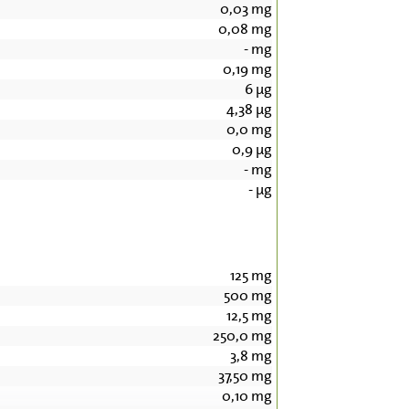
0,03
mg
0,08
mg
-
mg
0,19
mg
6
µg
4,38
µg
0,0
mg
0,9
µg
-
mg
-
µg
125
mg
500
mg
12,5
mg
250,0
mg
3,8
mg
37,50
mg
0,10
mg