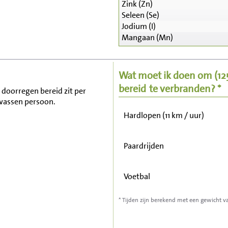
Zink (Zn)
Seleen (Se)
Zitten, tv kijken
Jodium (I)
Mangaan (Mn)
Fietsen (15 km/uur)
Wat moet ik doen om
(1
Wandelen (5 km/uur)
bereid
te verbranden? *
, doorregen bereid zit per
lwassen persoon.
Hardlopen (11 km / uur)
Paardrijden
Voetbal
* Tijden zijn berekend met een gewicht v
Stofzuigen