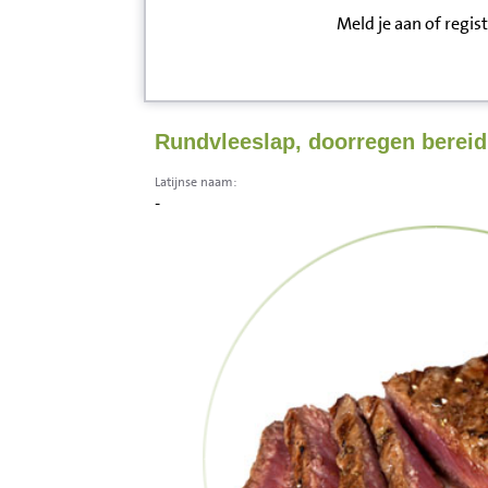
Meld je aan of regis
Inloggen
Contact
Rundvleeslap, doorregen bereid
Informatie
Latijnse naam:
-
Disclaimer