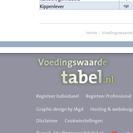
132
Kippenlever
Home
|
Voedingswaarde
Registeer Individueel
Registeer Professional
Graphic design by JAgd
Hosting & webdesign
Disclaimer
Cookieinstellingen
©
2026
Voedingswaardetabel.nl