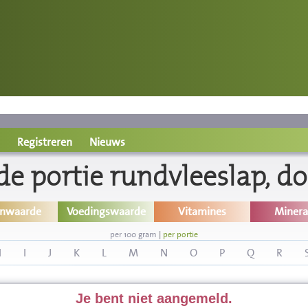
Registreren
Nieuws
e portie rundvleeslap, do
inwaarde
Voedingswaarde
Vitamines
Minera
per 100 gram
|
per portie
H
I
J
K
L
M
N
O
P
Q
R
Je bent niet aangemeld.