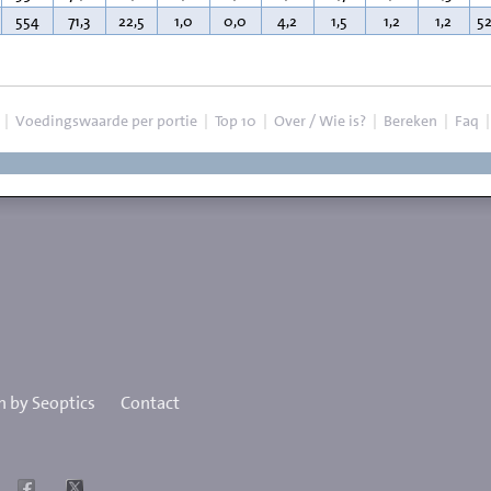
554
71,3
22,5
1,0
0,0
4,2
1,5
1,2
1,2
5
|
Voedingswaarde per portie
|
Top 10
|
Over / Wie is?
|
Bereken
|
Faq
 by Seoptics
Contact