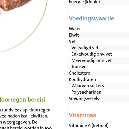
Energie (kJoule)
Voedingswaarde
Water
Eiwit
Vet
Verzadigd vet
Enkelvoudig onv. vet
Meervoudig onv. vet
Transvet
Cholesterol
Koolhydraten
Waarvan suikers
Polysachariden
Voedingsvezels
doorregen bereid
n rundvleeslap, doorregen
Vitamines
veelheden kcal, eiwitten,
en weergegeven. De
Vitamine A (Retinol)
egen bereid worden in 100