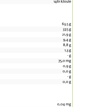
1461
kJoule
63,5
g
37,5
g
21,9
g
9,4
g
8,8
g
1,3
g
-
g
75,0
mg
0,9
g
0,0
g
-
g
0,0
g
0,04
mg