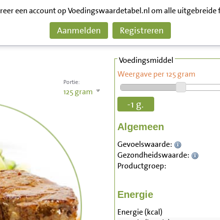
treer een account op Voedingswaardetabel.nl om alle uitgebreide 
Aanmelden
Registreren
Voedingsmiddel
Weergave per 125 gram
Portie:
125
gram
-1 g.
Algemeen
Gevoelswaarde:
Gezondheidswaarde:
Productgroep:
Energie
Energie (kcal)