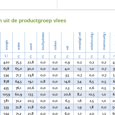
Strijken
enkelvoudig onverzadigd vet
meervoudig onverzadigd vet
Wassen
 uit de productgroep vlees
koolhydraten
verzadigd vet
ch
energie
suikers
water
eiwit
vet
kJ
g
g
g
g
g
g
g
g
420
75,3
22,8
0,0
0,0
0,9
0,2
0,2
0,2
4
658
65,0
30,0
0,0
0,0
4,0
1,5
1,0
0,7
3
534
71,7
23,8
0,0
0,0
3,5
0,7
0,0
0,7
5
878
64,5
19,1
0,8
0,0
14,6
7,4
6,5
0,5
6
435
76,1
20,6
0,0
0,0
2,3
0,7
0,6
0,5
7
1059
60,9
17,5
0,0
0,0
20,6
8,2
10,5
1,0
6
581
72,2
20,5
0,0
0,0
6,3
1,6
2,5
1,0
2
533
72,8
21,8
0,0
0,0
4,4
1,9
1,8
0,0
5
592
71,2
21,8
0,0
0,0
6,0
1,7
2,0
1,3
6