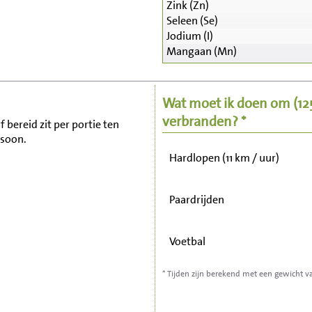
Zink (Zn)
Seleen (Se)
Zitten, tv kijken
Jodium (I)
Mangaan (Mn)
Fietsen (15 km/uur)
Wat moet ik doen om
(1
Wandelen (5 km/uur)
verbranden? *
f bereid zit per portie ten
rsoon.
Hardlopen (11 km / uur)
Paardrijden
Voetbal
* Tijden zijn berekend met een gewicht v
Stofzuigen