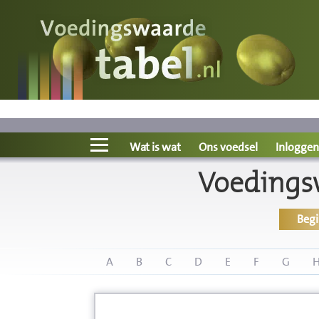
Voedingswaarde
Wat is wat?
Ons voedsel
Wat is wat
Ons voedsel
Inloggen
Voedingsw
Bereken
Beg
Nieuws
Boeken
A
B
C
D
E
F
G
Registreren