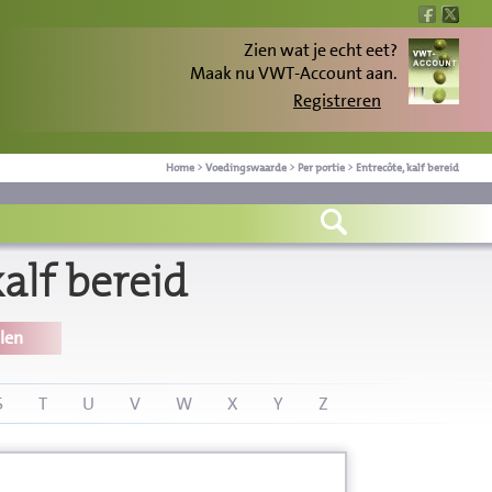
Zien wat je echt eet?
Maak nu VWT-Account aan.
Registreren
Home
>
Voedingswaarde
>
Per portie
>
Entrecôte, kalf bereid
alf bereid
len
S
T
U
V
W
X
Y
Z