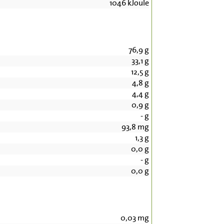
1046
kJoule
76,9
g
33,1
g
12,5
g
4,8
g
4,4
g
0,9
g
-
g
93,8
mg
1,3
g
0,0
g
-
g
0,0
g
0,03
mg