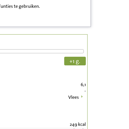
funties te gebruiken.
+1 g.
6,1
-
Vlees
249
kcal