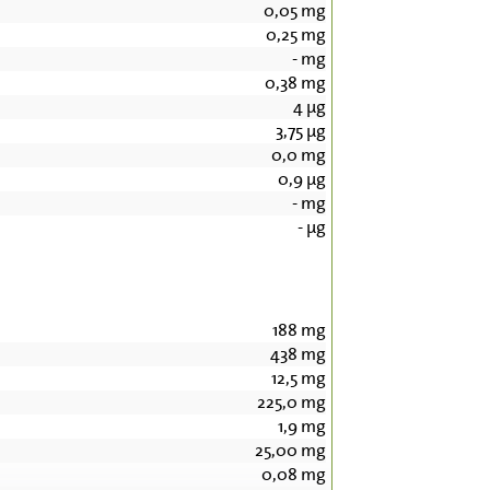
0,05
mg
0,25
mg
-
mg
0,38
mg
4
µg
3,75
µg
0,0
mg
0,9
µg
-
mg
-
µg
188
mg
438
mg
12,5
mg
225,0
mg
1,9
mg
25,00
mg
0,08
mg