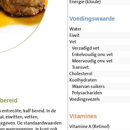
Energie (kJoule)
Voedingswaarde
Water
Eiwit
Vet
Verzadigd vet
Enkelvoudig onv. vet
Meervoudig onv. vet
Transvet
Cholesterol
Koolhydraten
Waarvan suikers
Polysachariden
Voedingsvezels
 bereid
entrecôte, kalf bereid. In de
Vitamines
l, eiwitten, vetten,
rgegeven. De standaardwaarden
Vitamine A (Retinol)
ram weergegeven. Je kunt ook