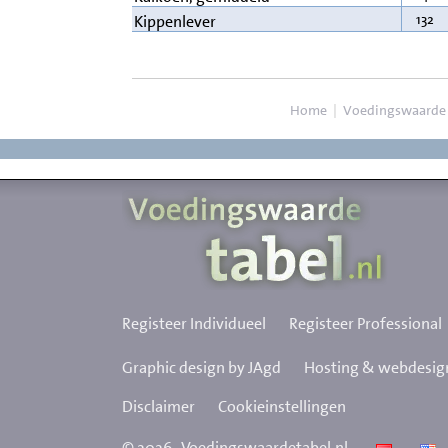
132
Kippenlever
Home
|
Voedingswaarde
Registeer Individueel
Registeer Professional
Graphic design by JAgd
Hosting & webdesign
Disclaimer
Cookieinstellingen
©
2026
Voedingswaardetabel.nl