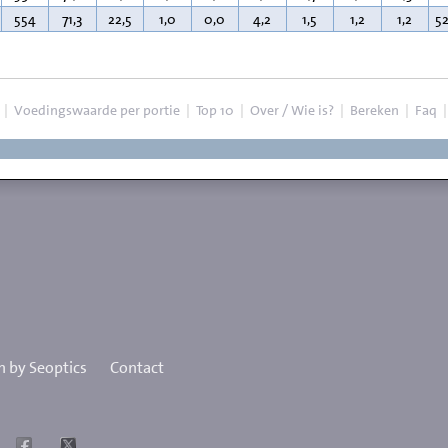
554
71,3
22,5
1,0
0,0
4,2
1,5
1,2
1,2
5
|
Voedingswaarde per portie
|
Top 10
|
Over / Wie is?
|
Bereken
|
Faq
 by Seoptics
Contact