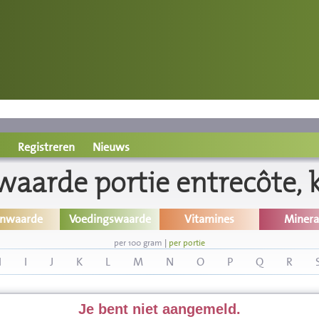
Registreren
Nieuws
aarde portie entrecôte, k
inwaarde
Voedingswaarde
Vitamines
Minera
per 100 gram
|
per portie
H
I
J
K
L
M
N
O
P
Q
R
Je bent niet aangemeld.