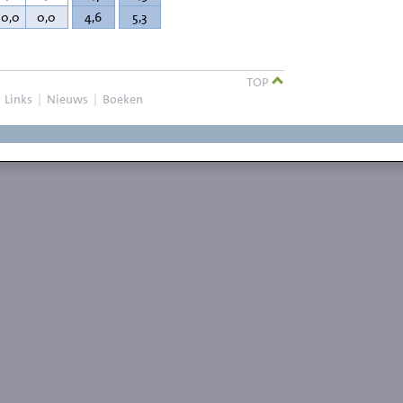
20,0
0,0
4,6
5,3
TOP
|
Links
|
Nieuws
|
Boeken