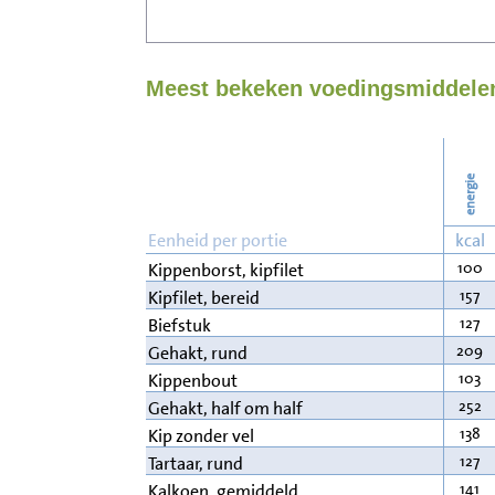
Meest bekeken voedingsmiddelen
energie
Eenheid per portie
kcal
100
Kippenborst, kipfilet
157
Kipfilet, bereid
127
Biefstuk
209
Gehakt, rund
103
Kippenbout
252
Gehakt, half om half
138
Kip zonder vel
127
Tartaar, rund
141
Kalkoen, gemiddeld