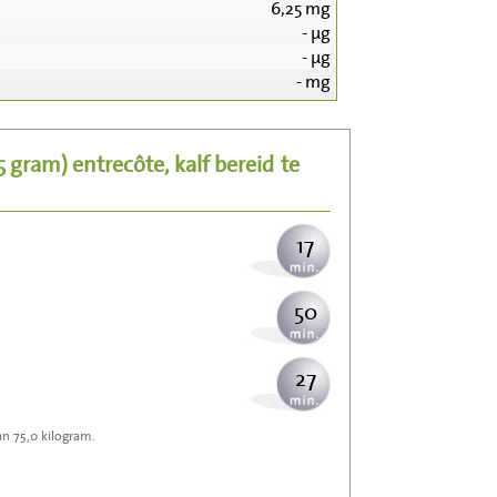
6,25
mg
-
µg
181
-
µg
-
mg
36
25 gram)
entrecôte, kalf bereid
te
44
17
50
27
an 75,0 kilogram.
80