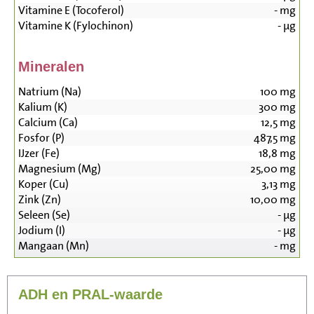
Vitamine E (Tocoferol)
-
mg
Vitamine K (Fylochinon)
-
µg
Mineralen
Natrium (Na)
100
mg
Kalium (K)
300
mg
Calcium (Ca)
12,5
mg
Fosfor (P)
487,5
mg
IJzer (Fe)
18,8
mg
Magnesium (Mg)
25,00
mg
Koper (Cu)
3,13
mg
Zink (Zn)
10,00
mg
Seleen (Se)
-
µg
Jodium (I)
-
µg
Mangaan (Mn)
-
mg
ADH en PRAL-waarde