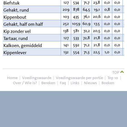
127
534
71,7
23,8
0,0
0,0
3
Biefstuk
209
878
64,5
19,1
0,8
0,0
1
Gehakt, rund
103
435
76,1
20,6
0,0
0,0
2
Kippenbout
252
1059
60,9
17,5
0,0
0,0
2
Gehakt, half om half
138
581
72,2
20,5
0,0
0,0
6
Kip zonder vel
127
533
72,8
21,8
0,0
0,0
4
Tartaar, rund
141
592
71,2
21,8
0,0
0,0
6
Kalkoen, gemiddeld
132
554
71,3
22,5
1,0
0,0
4
Kippenlever
TOP
Home
|
Voedingswaarde
|
Voedingswaarde per portie
|
Top 10
|
Over / Wie is?
|
Bereken
|
Faq
|
Links
|
Nieuws
|
Boeken