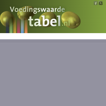
Voedingswaarde
Wat is wat?
Ons voedsel
Bereken
Nieuws
Boeken
Registreren
Inloggen