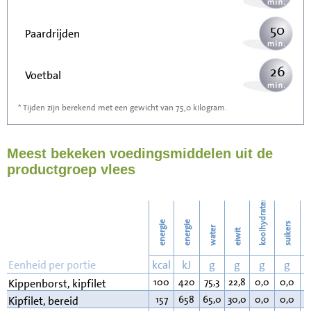
50
Paardrijden
26
Voetbal
* Tijden zijn berekend met een gewicht van 75,0 kilogram.
79
Stofzuigen
Meest bekeken voedingsmiddelen uit de
86
Strijken
productgroep vlees
99
Wassen
koolhydraten
energie
energie
suikers
water
eiwit
v
Eenheid per portie
kcal
kJ
g
g
g
g
100
420
75,3
22,8
0,0
0,0
0
Kippenborst, kipfilet
157
658
65,0
30,0
0,0
0,0
4
Kipfilet, bereid