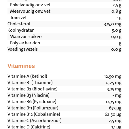
Enkelvoudig onv. vet
2,5
g
Meervoudig onv. vet
0,8
g
Transvet
-
g
Cholesterol
375,0
mg
Koolhydraten
5,0
g
Waarvan suikers
0,0
g
Polysachariden
-
g
Voedingsvezels
0,0
g
Vitamines
Vitamine A (Retinol)
12,50
mg
Vitamine B1 (Thiamine)
0,25
mg
Vitamine B2 (Riboflavine)
3,75
mg
Vitamine B3 (Niacine)
-
mg
Vitamine B6 (Pyridoxine)
0,75
mg
Vitamine B11 (Foliumzuur)
675
µg
Vitamine B12 (Cobalamine)
62,50
µg
Vitamine C (Ascorbinezuur)
12,5
mg
Vitamine D (Calcifine)
1,1
µg