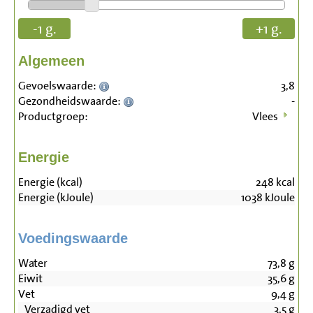
-1 g.
+1 g.
Algemeen
Gevoelswaarde:
3,8
Gezondheidswaarde:
-
Productgroep:
Vlees
Energie
Energie (kcal)
248
kcal
Energie (kJoule)
1038
kJoule
Voedingswaarde
Water
73,8
g
Eiwit
35,6
g
Vet
9,4
g
Verzadigd vet
3,5
g