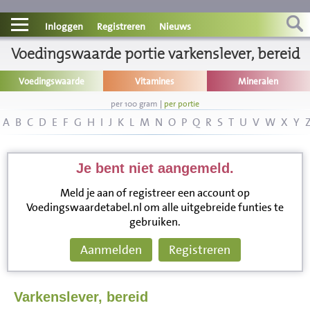
Contact
Inloggen
Registreren
Nieuws
Voedingswaarde portie varkenslever, bereid
Informatie
Voedingswaarde
Vitamines
Mineralen
Disclaimer
per 100 gram
|
per portie
A
B
C
D
E
F
G
H
I
J
K
L
M
N
O
P
Q
R
S
T
U
V
W
X
Y
Je bent niet aangemeld.
Meld je aan of registreer een account op
Voedingswaardetabel.nl om alle uitgebreide funties te
gebruiken.
Aanmelden
Registreren
Varkenslever, bereid