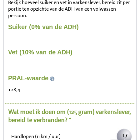
Bekijk hoeveel suiker en vet in varkenslever, bereid zit per
portie ten opzichte van de ADH van een volwassen
persoon.
Suiker (0% van de ADH)
Vet (10% van de ADH)
180
PRAL-waarde
Zitten, tv kijken
+28,4
36
Fietsen (15 km/uur)
Wat moet ik doen om
(125 gram)
varkenslever,
44
Wandelen (5 km/uur)
bereid
te verbranden? *
17
Hardlopen (11 km / uur)