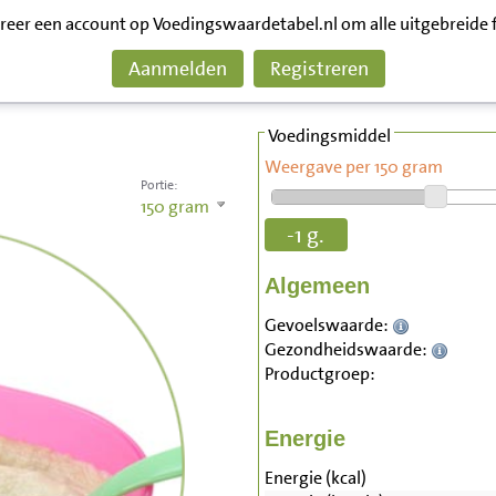
treer een account op Voedingswaardetabel.nl om alle uitgebreide 
Aanmelden
Registreren
Voedingsmiddel
Weergave per 150 gram
Portie:
150
gram
-1 g.
Algemeen
Gevoelswaarde:
Gezondheidswaarde:
Productgroep:
Energie
Energie (kcal)