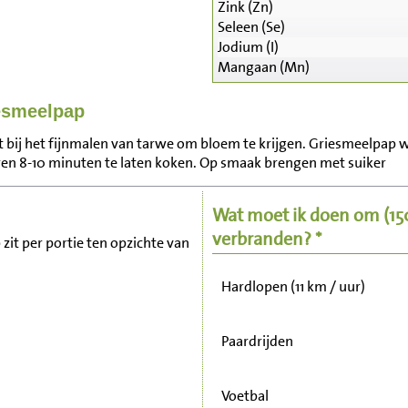
Zink (Zn)
Seleen (Se)
Jodium (I)
Mangaan (Mn)
iesmeelpap
Zitten, tv kijken
at bij het fijnmalen van tarwe om bloem te krijgen. Griesmeelpap
en 8-10 minuten te laten koken. Op smaak brengen met suiker
Fietsen (15 km/uur)
Wat moet ik doen om
(1
Wandelen (5 km/uur)
verbranden? *
 zit per portie ten opzichte van
Hardlopen (11 km / uur)
Paardrijden
Voetbal