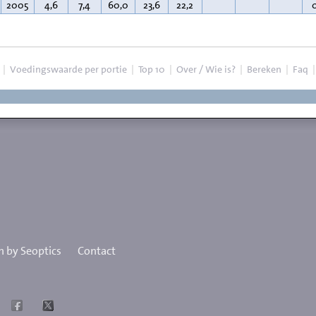
2005
4,6
7,4
60,0
23,6
22,2
|
Voedingswaarde per portie
|
Top 10
|
Over / Wie is?
|
Bereken
|
Faq
 by Seoptics
Contact