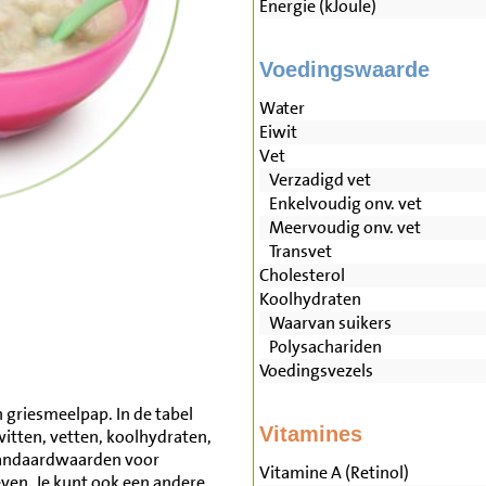
Energie (kJoule)
Voedingswaarde
Water
Eiwit
Vet
Verzadigd vet
Enkelvoudig onv. vet
Meervoudig onv. vet
Transvet
Cholesterol
Koolhydraten
Waarvan suikers
Polysachariden
Voedingsvezels
 griesmeelpap. In de tabel
Vitamines
witten, vetten, koolhydraten,
tandaardwaarden voor
Vitamine A (Retinol)
en. Je kunt ook een andere