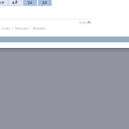
0,0
4,8
7,2
7,2
TOP
|
Links
|
Nieuws
|
Boeken