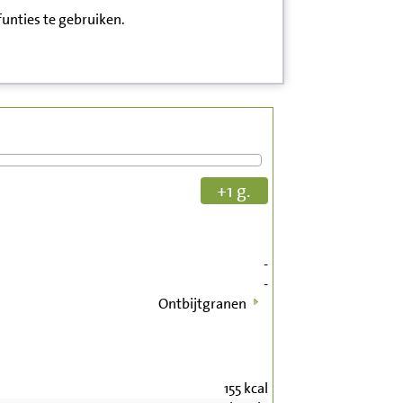
funties te gebruiken.
+1 g.
-
-
Ontbijtgranen
155
kcal