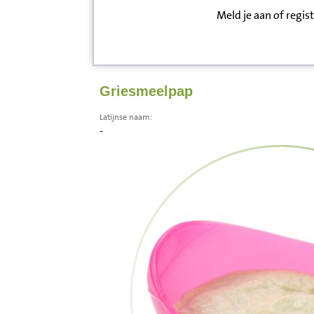
Meld je aan of regis
Inloggen
Contact
Griesmeelpap
Informatie
Latijnse naam:
-
Disclaimer