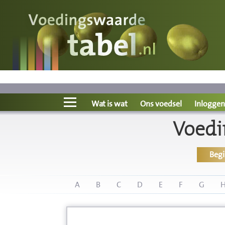
Voedingswaarde
Wat is wat?
Ons voedsel
Wat is wat
Ons voedsel
Inloggen
Voedi
Bereken
Beg
Nieuws
Boeken
A
B
C
D
E
F
G
Registreren