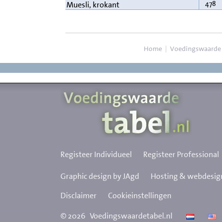
478
Muesli, krokant
Home
|
Voedingswaarde
Registeer Individueel
Registeer Professional
Graphic design by JAgd
Hosting & webdesign
Disclaimer
Cookieinstellingen
©
2026
Voedingswaardetabel.nl