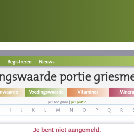
Registreren
Nieuws
ngswaarde portie griesm
inwaarde
Voedingswaarde
Vitamines
Minera
per 100 gram
|
per portie
H
I
J
K
L
M
N
O
P
Q
R
Je bent niet aangemeld.