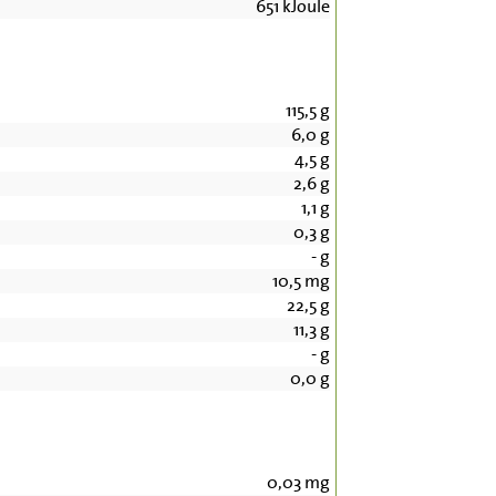
651
kJoule
115,5
g
6,0
g
4,5
g
2,6
g
1,1
g
0,3
g
-
g
10,5
mg
22,5
g
11,3
g
-
g
0,0
g
0,03
mg