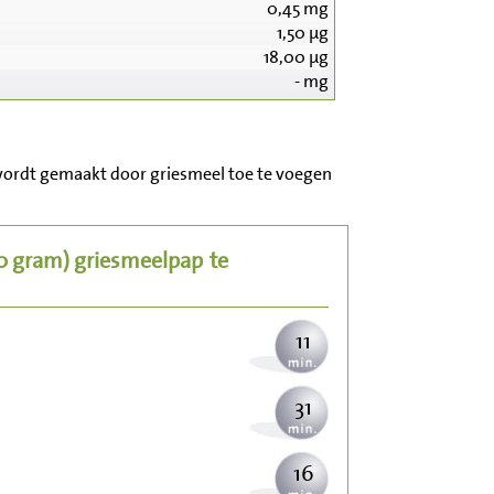
0,45
mg
1,50
µg
18,00
µg
-
mg
112
 wordt gemaakt door griesmeel toe te voegen
22
50 gram)
griesmeelpap
te
27
11
31
16