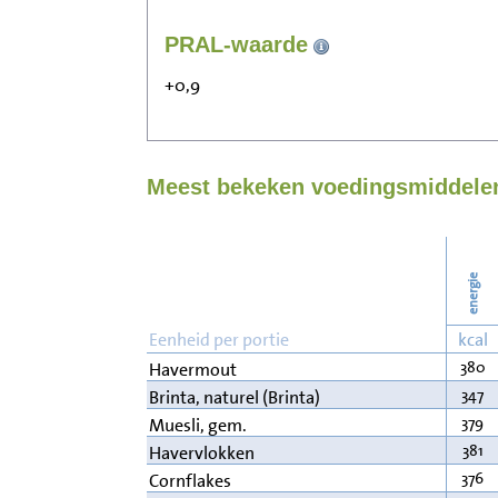
PRAL-waarde
+0,9
Meest bekeken voedingsmiddelen 
energie
Eenheid per portie
kcal
380
Havermout
347
Brinta, naturel (Brinta)
379
Muesli, gem.
381
Havervlokken
376
Cornflakes