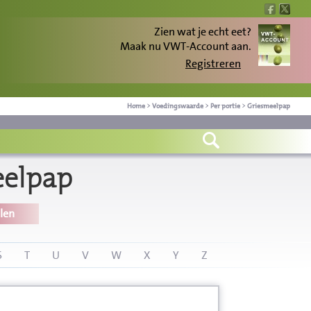
Zien wat je echt eet?
Maak nu VWT-Account aan.
Registreren
Home
>
Voedingswaarde
>
Per portie
>
Griesmeelpap
eelpap
len
S
T
U
V
W
X
Y
Z