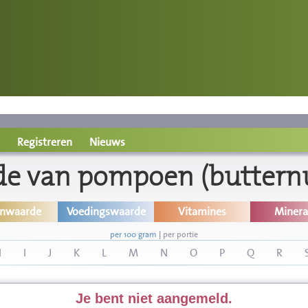
Registreren
Nieuws
e van pompoen (butternut
inwaarde
Voedingswaarde
Vitamines
Minera
per 100 gram
|
per portie
H
I
J
K
L
M
N
O
P
Q
R
Je bent niet aangemeld.