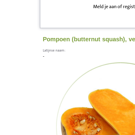
Meld je aan of regis
Inloggen
Contact
Pompoen (butternut squash), ve
Informatie
Latijnse naam:
-
Disclaimer