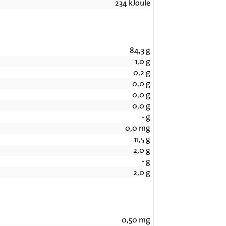
234
kJoule
84,3
g
1,0
g
0,2
g
0,0
g
0,0
g
0,0
g
-
g
0,0
mg
11,5
g
2,0
g
-
g
2,0
g
0,50
mg