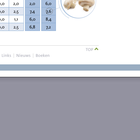
0,0
2,0
2,0
6,0
0,0
2,5
7,4
7,6
0,0
1,1
6,0
8,4
0,0
2,5
6,8
7,2
TOP
|
Links
|
Nieuws
|
Boeken