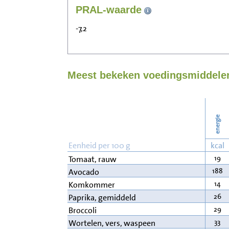
PRAL-waarde
-7,2
Meest bekeken voedingsmiddelen
energie
Eenheid per 100 g
kcal
19
Tomaat, rauw
188
Avocado
14
Komkommer
26
Paprika, gemiddeld
29
Broccoli
33
Wortelen, vers, waspeen