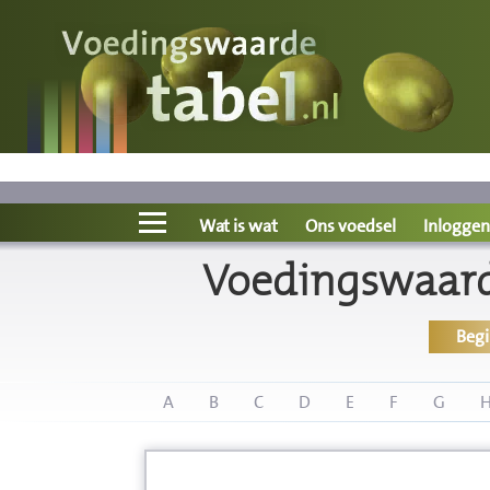
Voedingswaarde
Wat is wat?
Ons voedsel
Wat is wat
Ons voedsel
Inloggen
Voedingswaard
Bereken
Beg
Nieuws
Boeken
A
B
C
D
E
F
G
Registreren