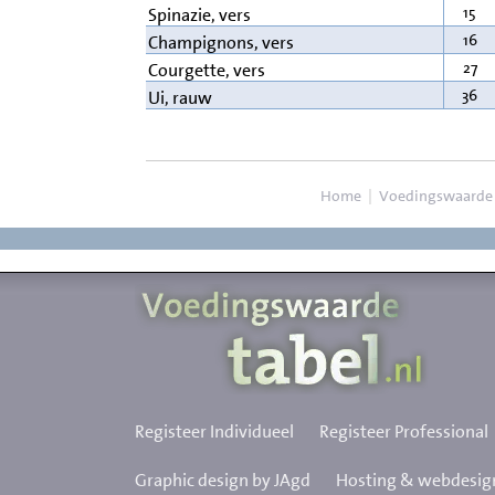
15
Spinazie, vers
16
Champignons, vers
27
Courgette, vers
36
Ui, rauw
Home
|
Voedingswaarde
Registeer Individueel
Registeer Professional
Graphic design by JAgd
Hosting & webdesign