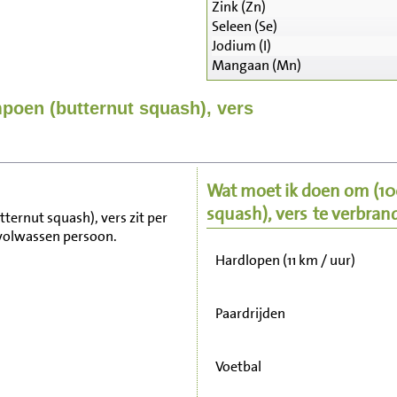
Zink (Zn)
Seleen (Se)
Jodium (I)
Mangaan (Mn)
Zitten, tv kijken
poen (butternut squash), vers
Fietsen (15 km/uur)
Wat moet ik doen om
(1
Wandelen (5 km/uur)
squash), vers
te verbran
ternut squash), vers zit per
 volwassen persoon.
Hardlopen (11 km / uur)
Paardrijden
Voetbal