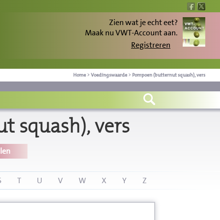
Zien wat je echt eet?
Maak nu VWT-Account aan.
Registreren
Home
>
Voedingswaarde
>
Pompoen (butternut squash), vers
 squash), vers
len
S
T
U
V
W
X
Y
Z