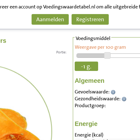
treer een account op Voedingswaardetabel.nl om alle uitgebreide 
Aanmelden
Registreren
Voedingsmiddel
rs
Weergave per 100 gram
Portie:
-1 g.
Algemeen
Gevoelswaarde:
Gezondheidswaarde:
Productgroep:
Energie
Energie (kcal)