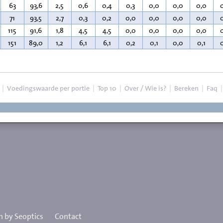
63
93,6
2,5
0,6
0,4
0,3
0,0
0,0
0,0
71
93,5
2,7
0,3
0,2
0,0
0,0
0,0
0,0
115
91,6
1,8
4,5
4,5
0,0
0,0
0,0
0,0
151
89,0
1,2
6,1
6,1
0,2
0,1
0,0
0,1
|
Voedingswaarde per portie
|
Top 10
|
Over / Wie is?
|
Bereken
|
Faq
 by Seoptics
Contact