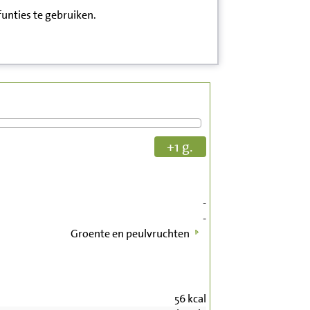
funties te gebruiken.
+1 g.
-
-
Groente en peulvruchten
56
kcal