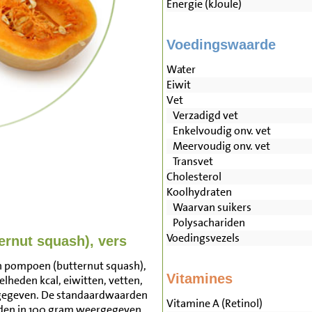
Energie (kJoule)
Voedingswaarde
Water
Eiwit
Vet
Verzadigd vet
Enkelvoudig onv. vet
Meervoudig onv. vet
Transvet
Cholesterol
Koolhydraten
Waarvan suikers
Polysachariden
Voedingsvezels
rnut squash), vers
n pompoen (butternut squash),
Vitamines
elheden kcal, eiwitten, vetten,
rgegeven. De standaardwaarden
Vitamine A (Retinol)
den in 100 gram weergegeven.