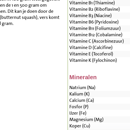
Vitamine B1 (Thiamine)
sen de 1 en 500 gram om
Vitamine B2 (Riboflavine)
n. Dit kan je doen door de
Vitamine B3 (Niacine)
(butternut squash), vers komt
Vitamine B6 (Pyridoxine)
l gram.
Vitamine B11 (Foliumzuur)
Vitamine B12 (Cobalamine)
Vitamine C (Ascorbinezuur)
Vitamine D (Calcifine)
Vitamine E (Tocoferol)
Vitamine K (Fylochinon)
Mineralen
Natrium (Na)
Kalium (K)
Calcium (Ca)
Fosfor (P)
IJzer (Fe)
Magnesium (Mg)
Koper (Cu)