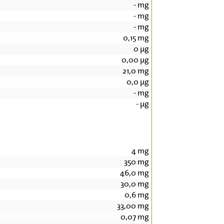
-
mg
-
mg
-
mg
0,15
mg
0
µg
0,00
µg
21,0
mg
0,0
µg
-
mg
-
µg
4
mg
350
mg
46,0
mg
30,0
mg
0,6
mg
33,00
mg
0,07
mg