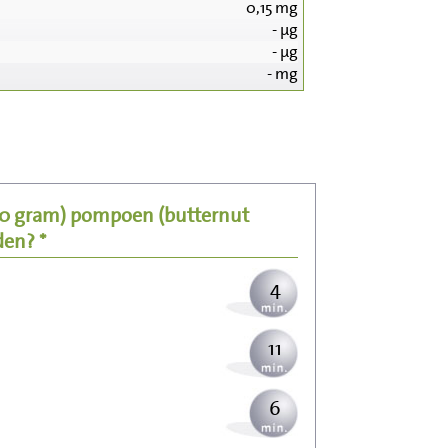
0,15
mg
-
µg
-
µg
-
mg
41
8
00 gram)
pompoen (butternut
10
den? *
4
11
6