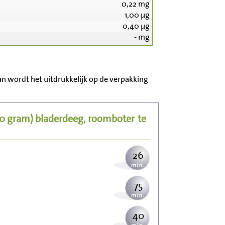
0,22
mg
1,00
µg
0,40
µg
-
mg
273
an wordt het uitdrukkelijk op de verpakking
55
00 gram)
bladerdeeg, roomboter
te
67
26
75
40