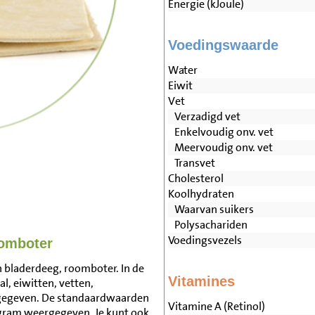
Energie (kJoule)
Voedingswaarde
Water
Eiwit
Vet
Verzadigd vet
Enkelvoudig onv. vet
Meervoudig onv. vet
Transvet
Cholesterol
Koolhydraten
Waarvan suikers
Polysachariden
Voedingsvezels
oomboter
 bladerdeeg, roomboter. In de
Vitamines
l, eiwitten, vetten,
rgegeven. De standaardwaarden
Vitamine A (Retinol)
gram weergegeven. Je kunt ook