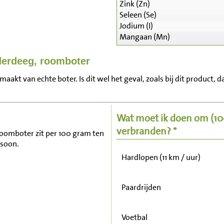
Zink (Zn)
Seleen (Se)
Jodium (I)
Mangaan (Mn)
derdeeg, roomboter
Zitten, tv kijken
kt van echte boter. Is dit wel het geval, zoals bij dit product, d
Fietsen (15 km/uur)
Wat moet ik doen om
(1
Wandelen (5 km/uur)
verbranden? *
 roomboter zit per 100 gram ten
rsoon.
Hardlopen (11 km / uur)
Paardrijden
Voetbal