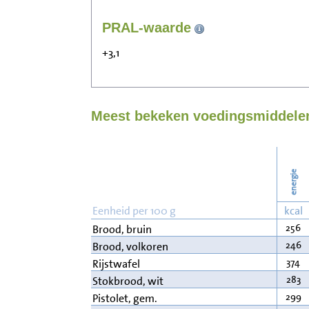
PRAL-waarde
+3,1
Meest bekeken voedingsmiddelen
energie
Eenheid per 100 g
kcal
256
Brood, bruin
246
Brood, volkoren
374
Rijstwafel
283
Stokbrood, wit
299
Pistolet, gem.