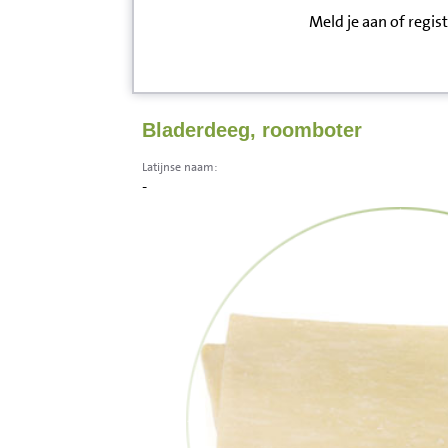
Meld je aan of regis
Inloggen
Contact
Bladerdeeg, roomboter
Informatie
Latijnse naam:
-
Disclaimer