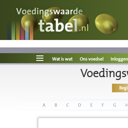
Voedingswaarde
Wat is wat?
Ons voedsel
Wat is wat
Ons voedsel
Inloggen
Voedings
Bereken
Beg
Nieuws
Boeken
A
B
C
D
E
F
G
Registreren