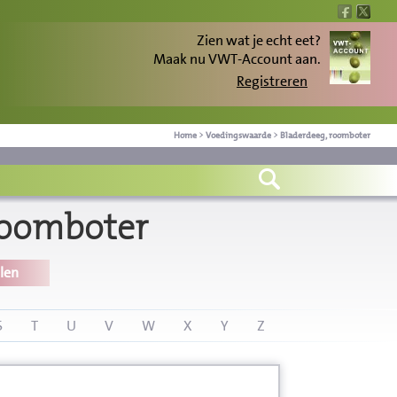
Zien wat je echt eet?
Maak nu VWT-Account aan.
Registreren
Home
>
Voedingswaarde
>
Bladerdeeg, roomboter
roomboter
len
S
T
U
V
W
X
Y
Z