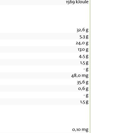
1569
kJoule
32,6
g
5,3
g
24,0
g
17,0
g
4,5
g
1,5
g
-
g
48,0
mg
35,6
g
0,6
g
-
g
1,5
g
0,10
mg