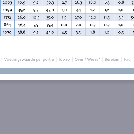
2003
10,9
9,2
50,3
2,7
26,3
18,0
6,3
0,8
7
1099
35,2
9,5
45,0
2,0
3,4
1,2
1,2
1,0
1772
26,0
10,5
35,0
1,5
27,0
12,0
11,5
3,5
5
864
46,4
7,5
35,4
0,0
2,0
0,3
0,3
1,0
1070
38,8
9,2
45,0
4,5
3,5
1,8
1,0
0,5
|
Voedingswaarde per portie
|
Top 10
|
Over / Wie is?
|
Bereken
|
Faq