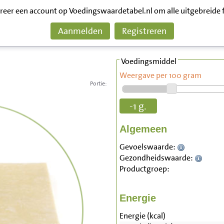
treer een account op Voedingswaardetabel.nl om alle uitgebreide 
Aanmelden
Registreren
Voedingsmiddel
Weergave per 100 gram
Portie:
-1 g.
Algemeen
Gevoelswaarde:
Gezondheidswaarde:
Productgroep:
Energie
Energie (kcal)