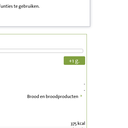
funties te gebruiken.
+1 g.
-
-
Brood en broodproducten
375
kcal