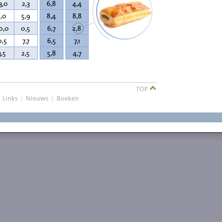
3,0
2,3
6,8
4,4
1,0
5,9
8,4
8,8
0,0
0,5
6,7
2,8
0,5
7,7
6,5
7,1
3,5
2,5
5,8
4,7
TOP
|
Links
|
Nieuws
|
Boeken