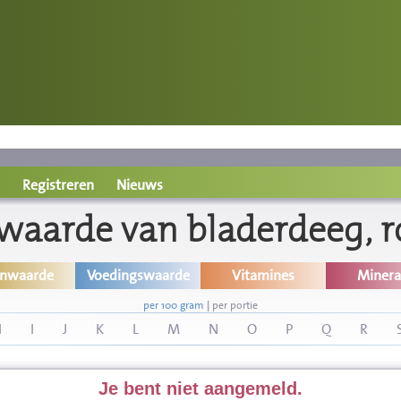
Registreren
Nieuws
waarde van bladerdeeg, 
inwaarde
Voedingswaarde
Vitamines
Minera
per 100 gram
|
per portie
H
I
J
K
L
M
N
O
P
Q
R
Je bent niet aangemeld.