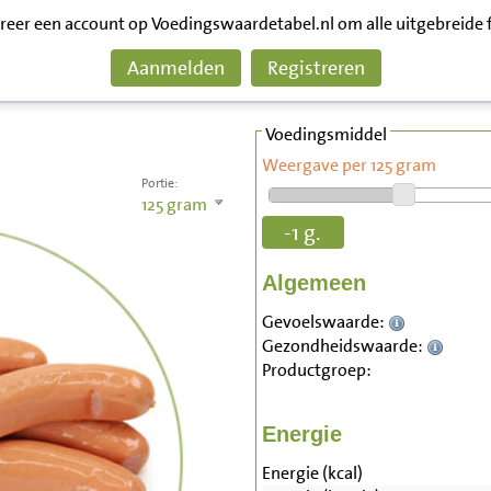
treer een account op Voedingswaardetabel.nl om alle uitgebreide 
Aanmelden
Registreren
Voedingsmiddel
Weergave per 125 gram
Portie:
125
gram
-1 g.
Algemeen
Gevoelswaarde:
Gezondheidswaarde:
Productgroep:
Energie
Energie (kcal)