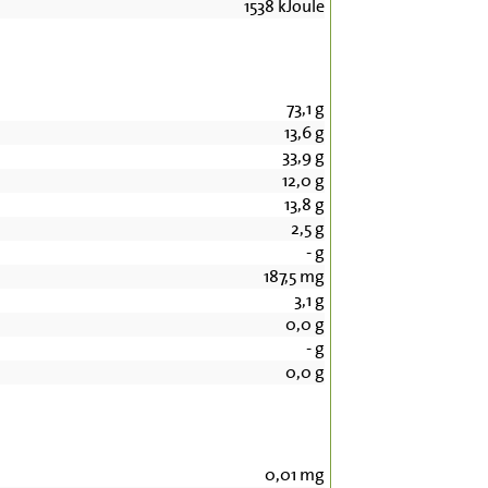
1538
kJoule
73,1
g
13,6
g
33,9
g
12,0
g
13,8
g
2,5
g
-
g
187,5
mg
3,1
g
0,0
g
-
g
0,0
g
0,01
mg