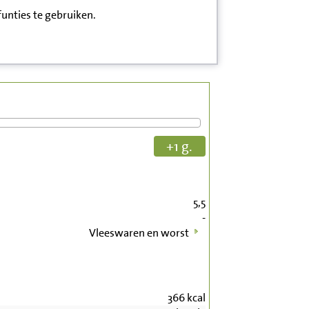
funties te gebruiken.
+1 g.
5,5
-
Vleeswaren en worst
366
kcal