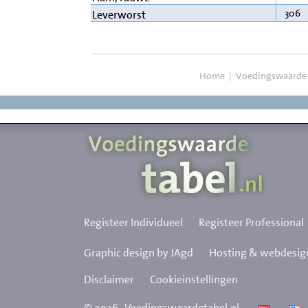
306
Leverworst
Home
|
Voedingswaarde
Registeer Individueel
Registeer Professional
Graphic design by JAgd
Hosting & webdesign
Disclaimer
Cookieinstellingen
©
2026
Voedingswaardetabel.nl