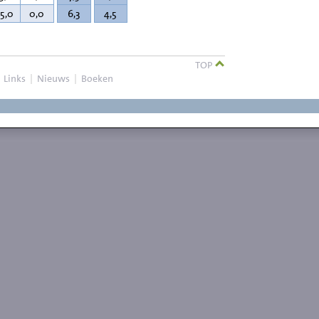
75,0
0,0
6,3
4,5
TOP
|
Links
|
Nieuws
|
Boeken