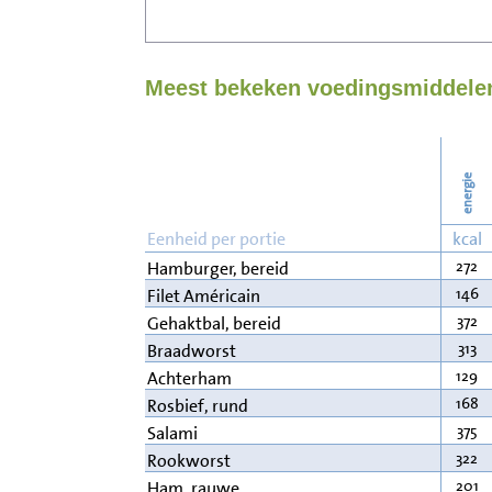
Meest bekeken voedingsmiddelen
energie
Eenheid per portie
kcal
272
Hamburger, bereid
146
Filet Américain
372
Gehaktbal, bereid
313
Braadworst
129
Achterham
168
Rosbief, rund
375
Salami
322
Rookworst
201
Ham, rauwe