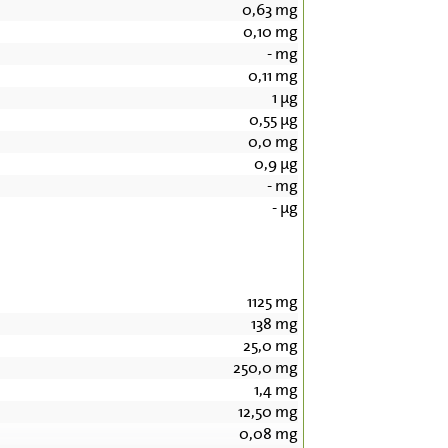
0,63
mg
0,10
mg
-
mg
0,11
mg
1
µg
0,55
µg
0,0
mg
0,9
µg
-
mg
-
µg
1125
mg
138
mg
25,0
mg
250,0
mg
1,4
mg
12,50
mg
0,08
mg