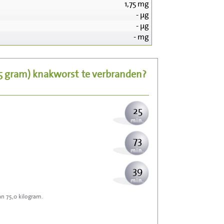
1,75
mg
-
µg
266
-
µg
-
mg
53
25 gram)
knakworst
te verbranden?
65
25
73
39
an 75,0 kilogram.
117