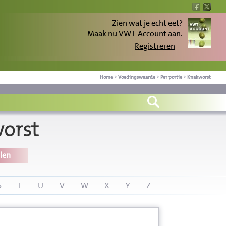
Zien wat je echt eet?
Maak nu VWT-Account aan.
Registreren
Home
>
Voedingswaarde
>
Per portie
>
Knakworst
orst
len
S
T
U
V
W
X
Y
Z