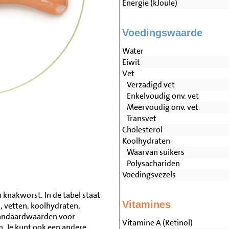
Energie (kJoule)
Voedingswaarde
Water
Eiwit
Vet
Verzadigd vet
Enkelvoudig onv. vet
Meervoudig onv. vet
Transvet
Cholesterol
Koolhydraten
Waarvan suikers
Polysachariden
Voedingsvezels
 knakworst. In de tabel staat
Vitamines
, vetten, koolhydraten,
tandaardwaarden voor
Vitamine A (Retinol)
 Je kunt ook een andere