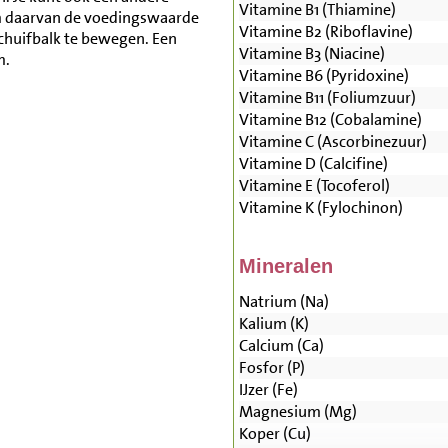
Vitamine B1 (Thiamine)
m daarvan de voedingswaarde
Vitamine B2 (Riboflavine)
schuifbalk te bewegen. Een
Vitamine B3 (Niacine)
m.
Vitamine B6 (Pyridoxine)
Vitamine B11 (Foliumzuur)
Vitamine B12 (Cobalamine)
Vitamine C (Ascorbinezuur)
Vitamine D (Calcifine)
Vitamine E (Tocoferol)
Vitamine K (Fylochinon)
Mineralen
Natrium (Na)
Kalium (K)
Calcium (Ca)
Fosfor (P)
IJzer (Fe)
Magnesium (Mg)
Koper (Cu)