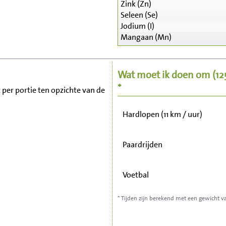
Zink (Zn)
Seleen (Se)
Zitten, tv kijken
Jodium (I)
Mangaan (Mn)
Fietsen (15 km/uur)
Wat moet ik doen om
(1
Wandelen (5 km/uur)
*
t per portie ten opzichte van de
Hardlopen (11 km / uur)
Paardrijden
Voetbal
* Tijden zijn berekend met een gewicht v
Stofzuigen