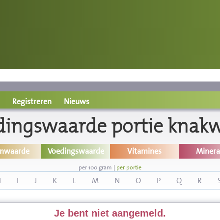
Registreren
Nieuws
dingswaarde portie knakw
inwaarde
Voedingswaarde
Vitamines
Minera
per 100 gram
|
per portie
H
I
J
K
L
M
N
O
P
Q
R
Je bent niet aangemeld.