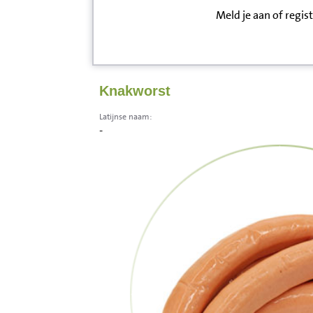
Meld je aan of regis
Inloggen
Contact
Knakworst
Informatie
Latijnse naam:
-
Disclaimer