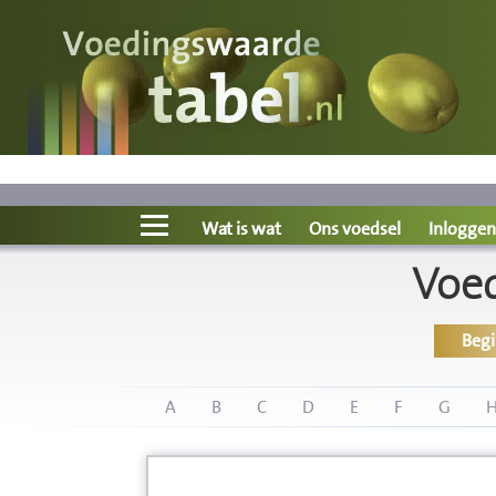
Voedingswaarde
Wat is wat?
Ons voedsel
Wat is wat
Ons voedsel
Inloggen
Voe
Bereken
Beg
Nieuws
Boeken
A
B
C
D
E
F
G
Registreren