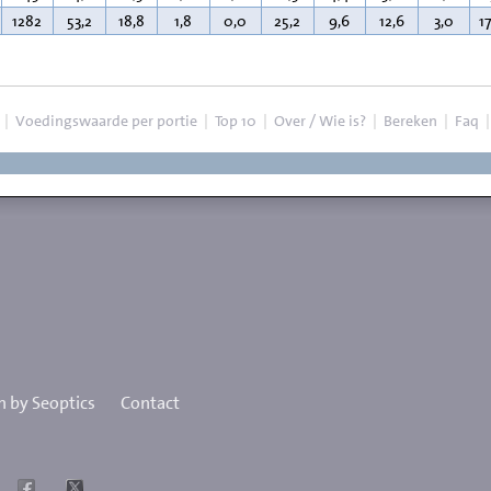
1282
53,2
18,8
1,8
0,0
25,2
9,6
12,6
3,0
1
|
Voedingswaarde per portie
|
Top 10
|
Over / Wie is?
|
Bereken
|
Faq
 by Seoptics
Contact