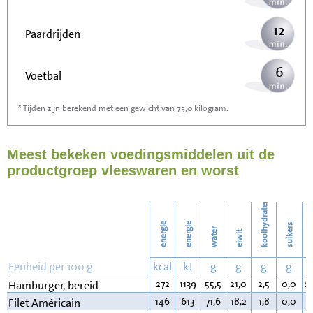
12
Paardrijden
6
Voetbal
* Tijden zijn berekend met een gewicht van 75,0 kilogram.
19
Stofzuigen
Meest bekeken voedingsmiddelen uit de
21
Strijken
productgroep vleeswaren en worst
24
Wassen
koolhydraten
energie
energie
suikers
water
eiwit
v
Eenheid per 100 g
kcal
kJ
g
g
g
g
272
1139
55,5
21,0
2,5
0,0
2
Hamburger, bereid
146
613
71,6
18,2
1,8
0,0
7
Filet Américain