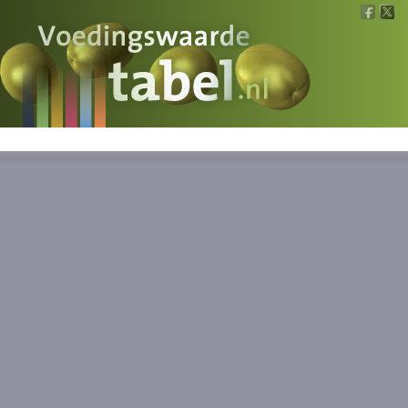
Voedingswaarde
Wat is wat?
Ons voedsel
Bereken
Nieuws
Boeken
Registreren
Inloggen