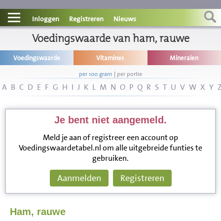
Contact
Inloggen
Registreren
Nieuws
Informatie
Voedingswaarde van ham, rauwe
Voedingswaarde
Vitamines
Mineralen
Disclaimer
per 100 gram
|
per portie
A
B
C
D
E
F
G
H
I
J
K
L
M
N
O
P
Q
R
S
T
U
V
W
X
Y
Je bent niet aangemeld.
Meld je aan of registreer een account op
Voedingswaardetabel.nl om alle uitgebreide funties te
gebruiken.
Aanmelden
Registreren
Ham, rauwe