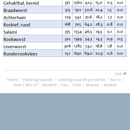
372
1560
42,5
15,0
11,5
0,0
3
Gehaktbal, bereid
313
1312
50,6
22,4
1,5
0,0
2
Braadworst
129
542
72,6
18,2
1,7
0,0
5
Achterham
168
705
64,2
28,3
0,8
0,0
5
Rosbief, rund
375
1554
46,5
19,5
0,1
0,0
3
Salami
322
1349
54,3
14,3
0,9
0,5
2
Rookworst
306
1282
53,2
18,8
1,8
0,0
2
Leverworst
152
640
69,0
22,9
0,6
0,0
6
Runderrookvlees
TOP
Home
|
Voedingswaarde
|
Voedingswaarde per portie
|
Top 10
|
Over / Wie is?
|
Bereken
|
Faq
|
Links
|
Nieuws
|
Boeken