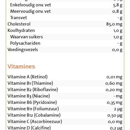
Enkelvoudig onv. vet
5,8
g
Meervoudig onv. vet
0,8
g
Transvet
-
g
Cholesterol
85,0
mg
Koolhydraten
1,0
g
Waarvan suikers
1,0
g
Polysachariden
-
g
Voedingsvezels
0,0
g
Vitamines
Vitamine A (Retinol)
0,01
mg
Vitamine B1 (Thiamine)
0,60
mg
Vitamine B2 (Riboflavine)
0,20
mg
Vitamine B3 (Niacine)
-
mg
Vitamine B6 (Pyridoxine)
0,35
mg
Vitamine B11 (Foliumzuur)
2
µg
Vitamine B12 (Cobalamine)
0,50
µg
Vitamine C (Ascorbinezuur)
0,0
mg
Vitamine D (Calcifine)
0,2
µg