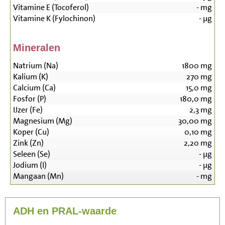
Vitamine E (Tocoferol)
-
mg
Vitamine K (Fylochinon)
-
µg
Mineralen
Natrium (Na)
1800
mg
Kalium (K)
270
mg
Calcium (Ca)
15,0
mg
Fosfor (P)
180,0
mg
IJzer (Fe)
2,3
mg
Magnesium (Mg)
30,00
mg
Koper (Cu)
0,10
mg
Zink (Zn)
2,20
mg
Seleen (Se)
-
µg
Jodium (I)
-
µg
Mangaan (Mn)
-
mg
ADH en PRAL-waarde