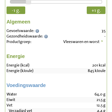
-1 g.
+1 g.
Algemeen
Gevoelswaarde:
7,5
Gezondheidswaarde:
-
Productgroep:
Vleeswaren en worst
Energie
Energie (kcal)
201
kcal
Energie (kJoule)
845
kJoule
Voedingswaarde
Water
64,0
g
Eiwit
21,5
g
Vet
12,5
g
Verzadigd vet
4,4
g