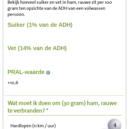
Bekijk hoeveel suiker en vet in ham, rauwe zit per 100
gram ten opzichte van de ADH van een volwassen
persoon.
Suiker (1% van de ADH)
Vet (14% van de ADH)
44
PRAL-waarde
Zitten, tv kijken
+10,6
9
Fietsen (15 km/uur)
Wat moet ik doen om
(30 gram)
ham, rauwe
11
Wandelen (5 km/uur)
te verbranden? *
4
Hardlopen (11 km / uur)