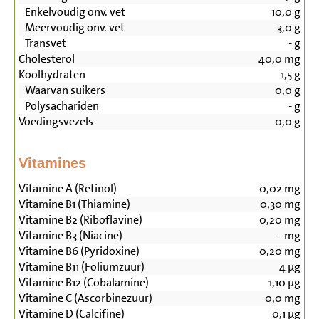
Enkelvoudig onv. vet
10,0
g
Meervoudig onv. vet
3,0
g
Transvet
-
g
Cholesterol
40,0
mg
Koolhydraten
1,5
g
Waarvan suikers
0,0
g
Polysachariden
-
g
Voedingsvezels
0,0
g
Vitamines
Vitamine A (Retinol)
0,02
mg
Vitamine B1 (Thiamine)
0,30
mg
Vitamine B2 (Riboflavine)
0,20
mg
Vitamine B3 (Niacine)
-
mg
Vitamine B6 (Pyridoxine)
0,20
mg
Vitamine B11 (Foliumzuur)
4
µg
Vitamine B12 (Cobalamine)
1,10
µg
Vitamine C (Ascorbinezuur)
0,0
mg
Vitamine D (Calcifine)
0,1
µg