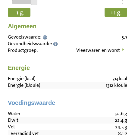
-1 g.
+1 g.
Algemeen
Gevoelswaarde:
5,7
Gezondheidswaarde:
-
Productgroep:
Vleeswaren en worst
Energie
Energie (kcal)
313
kcal
Energie (kJoule)
1312
kJoule
Voedingswaarde
Water
50,6
g
Eiwit
22,4
g
Vet
24,5
g
Verzadigd vet
8,1
g