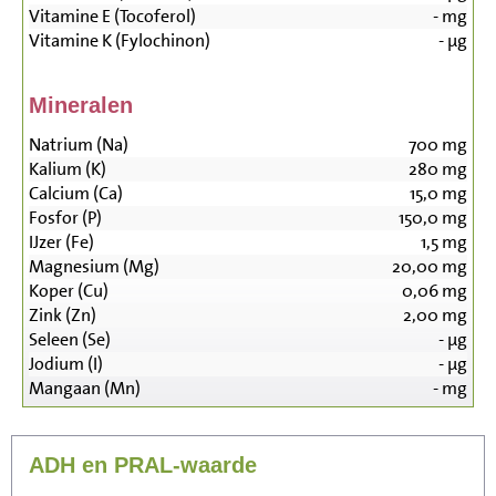
Vitamine E (Tocoferol)
-
mg
Vitamine K (Fylochinon)
-
µg
Mineralen
Natrium (Na)
700
mg
Kalium (K)
280
mg
Calcium (Ca)
15,0
mg
Fosfor (P)
150,0
mg
IJzer (Fe)
1,5
mg
Magnesium (Mg)
20,00
mg
Koper (Cu)
0,06
mg
Zink (Zn)
2,00
mg
Seleen (Se)
-
µg
Jodium (I)
-
µg
Mangaan (Mn)
-
mg
ADH en PRAL-waarde