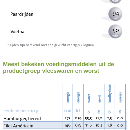
94
Paardrijden
50
Voetbal
* Tijden zijn berekend met een gewicht van 75,0 kilogram.
150
Stofzuigen
Meest bekeken voedingsmiddelen uit de
163
Strijken
productgroep vleeswaren en worst
188
Wassen
koolhydraten
energie
energie
suikers
water
eiwit
v
Eenheid per 100 g
kcal
kJ
g
g
g
g
272
1139
55,5
21,0
2,5
0,0
2
Hamburger, bereid
146
613
71,6
18,2
1,8
0,0
7
Filet Américain