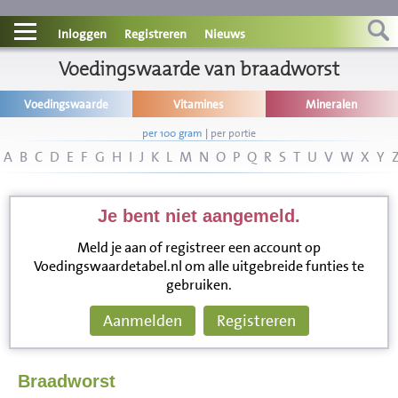
Contact
Inloggen
Registreren
Nieuws
Informatie
Voedingswaarde van braadworst
Voedingswaarde
Vitamines
Mineralen
Disclaimer
per 100 gram
|
per portie
A
B
C
D
E
F
G
H
I
J
K
L
M
N
O
P
Q
R
S
T
U
V
W
X
Y
Je bent niet aangemeld.
Meld je aan of registreer een account op
Voedingswaardetabel.nl om alle uitgebreide funties te
gebruiken.
Aanmelden
Registreren
Braadworst