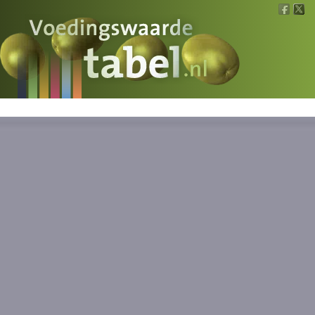
Voedingswaarde
Wat is wat?
Ons voedsel
Bereken
Nieuws
Boeken
Registreren
Inloggen