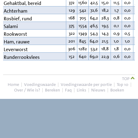
372
1560
42,5
15,0
11,5
0,0
3
Gehaktbal, bereid
129
542
72,6
18,2
1,7
0,0
5
Achterham
168
705
64,2
28,3
0,8
0,0
5
Rosbief, rund
375
1554
46,5
19,5
0,1
0,0
3
Salami
322
1349
54,3
14,3
0,9
0,5
2
Rookworst
201
845
64,0
21,5
1,0
1,0
1
Ham, rauwe
306
1282
53,2
18,8
1,8
0,0
2
Leverworst
152
640
69,0
22,9
0,6
0,0
6
Runderrookvlees
TOP
Home
|
Voedingswaarde
|
Voedingswaarde per portie
|
Top 10
|
Over / Wie is?
|
Bereken
|
Faq
|
Links
|
Nieuws
|
Boeken