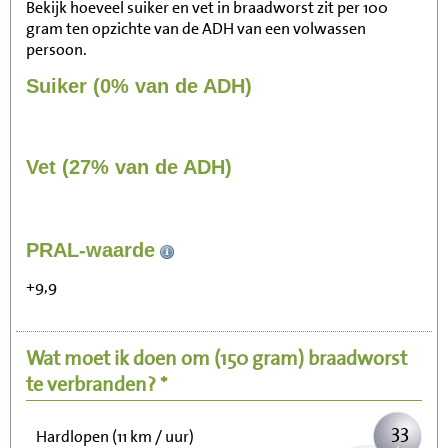
Bekijk hoeveel suiker en vet in braadworst zit per 100
gram ten opzichte van de ADH van een volwassen
persoon.
Suiker (0% van de ADH)
Vet (27% van de ADH)
341
PRAL-waarde
Zitten, tv kijken
+9,9
68
Fietsen (15 km/uur)
Wat moet ik doen om
(150 gram)
braadworst
83
Wandelen (5 km/uur)
te verbranden? *
33
Hardlopen (11 km / uur)