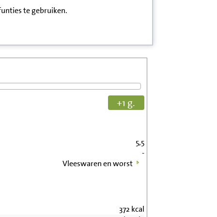
funties te gebruiken.
+1 g.
5,5
-
Vleeswaren en worst
372
kcal