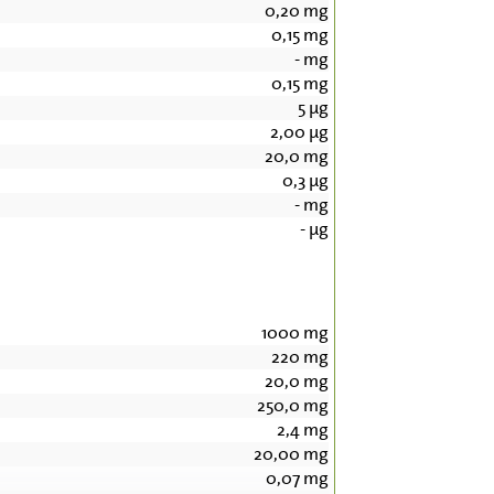
0,20
mg
0,15
mg
-
mg
0,15
mg
5
µg
2,00
µg
20,0
mg
0,3
µg
-
mg
-
µg
1000
mg
220
mg
20,0
mg
250,0
mg
2,4
mg
20,00
mg
0,07
mg