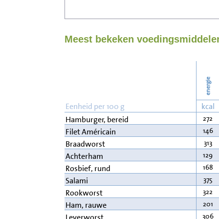
Meest bekeken voedingsmiddelen
energie
Eenheid per 100 g
kcal
272
Hamburger, bereid
146
Filet Américain
313
Braadworst
129
Achterham
168
Rosbief, rund
375
Salami
322
Rookworst
201
Ham, rauwe
306
Leverworst