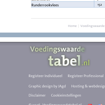
152
Runderrookvlees
Home
|
Voedingswaarde
Registeer Individueel
Registeer Professional
Graphic design by JAgd
Hosting & webdesign
Disclaimer
Cookieinstellingen
©
2026
Voedingswaardetabel.nl