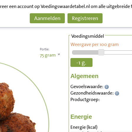
treer een account op Voedingswaardetabel.nl om alle uitgebreide 
Aanmelden
Registreren
Voedingsmiddel
Weergave per 100 gram
Portie:
75
gram
-1 g.
Algemeen
Gevoelswaarde:
Gezondheidswaarde:
Productgroep:
Energie
Energie (kcal)