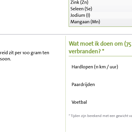
Zink (Zn)
Seleen (Se)
Zitten, tv kijken
Jodium (I)
Mangaan (Mn)
Fietsen (15 km/uur)
Wat moet ik doen om
(7
Wandelen (5 km/uur)
verbranden? *
ereid zit per 100 gram ten
rsoon.
Hardlopen (11 km / uur)
Paardrijden
Voetbal
* Tijden zijn berekend met een gewicht v
Stofzuigen