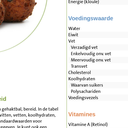
Energie (kJoule)
Voedingswaarde
Water
Eiwit
Vet
Verzadigd vet
Enkelvoudig onv. vet
Meervoudig onv. vet
Transvet
Cholesterol
Koolhydraten
Waarvan suikers
Polysachariden
Voedingsvezels
eid
gehaktbal, bereid. In de tabel
Vitamines
witten, vetten, koolhydraten,
tandaardwaarden voor
Vitamine A (Retinol)
egeven. Je kunt ook een