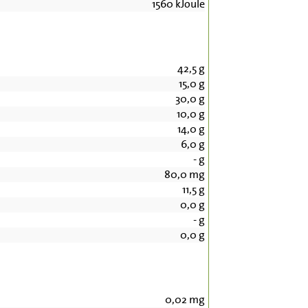
1560
kJoule
42,5
g
15,0
g
30,0
g
10,0
g
14,0
g
6,0
g
-
g
80,0
mg
11,5
g
0,0
g
-
g
0,0
g
0,02
mg