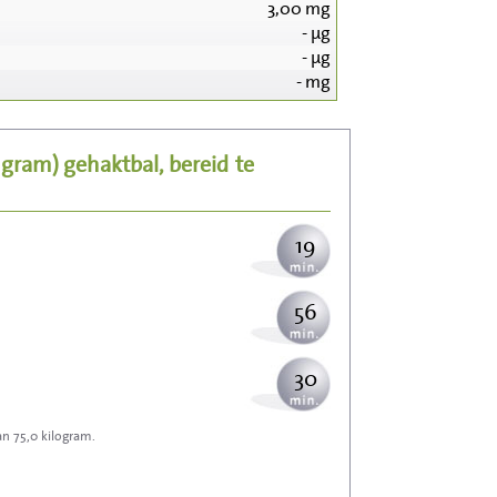
3,00
mg
-
µg
203
-
µg
-
mg
41
5 gram)
gehaktbal, bereid
te
50
19
56
30
an 75,0 kilogram.
89