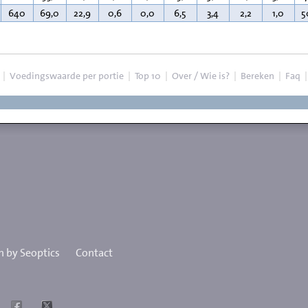
640
69,0
22,9
0,6
0,0
6,5
3,4
2,2
1,0
5
|
Voedingswaarde per portie
|
Top 10
|
Over / Wie is?
|
Bereken
|
Faq
 by Seoptics
Contact