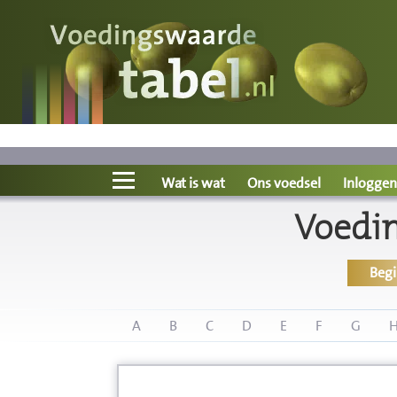
Voedingswaarde
Wat is wat?
Ons voedsel
Wat is wat
Ons voedsel
Inloggen
Voedin
Bereken
Beg
Nieuws
Boeken
A
B
C
D
E
F
G
Registreren