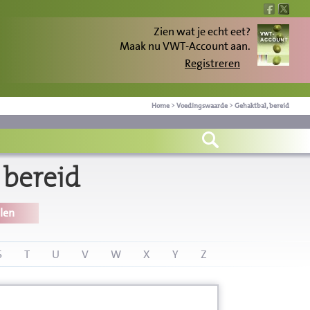
Zien wat je echt eet?
Maak nu VWT-Account aan.
Registreren
Home
>
Voedingswaarde
>
Gehaktbal, bereid
 bereid
len
S
T
U
V
W
X
Y
Z