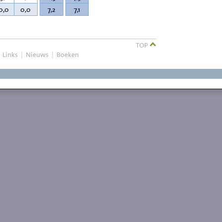
0,0
0,0
7,2
7,1
TOP
|
Links
|
Nieuws
|
Boeken