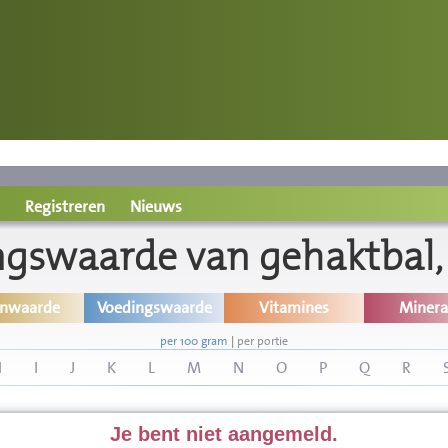
Registreren
Nieuws
gswaarde van gehaktbal,
inwaarde
Voedingswaarde
Vitamines
Minera
per 100 gram
|
per portie
H
I
J
K
L
M
N
O
P
Q
R
Je bent niet aangemeld.