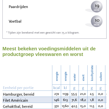
19
Paardrijden
10
Voetbal
* Tijden zijn berekend met een gewicht van 75,0 kilogram.
31
Stofzuigen
Meest bekeken voedingsmiddelen uit de
34
Strijken
productgroep vleeswaren en worst
39
Wassen
koolhydraten
energie
energie
suikers
water
eiwit
v
Eenheid per portie
kcal
kJ
g
g
g
g
272
1139
55,5
21,0
2,5
0,0
2
Hamburger, bereid
146
613
71,6
18,2
1,8
0,0
7
Filet Américain
372
1560
42,5
15,0
11,5
0,0
3
Gehaktbal, bereid