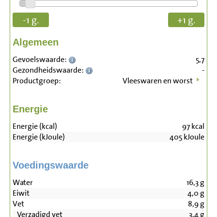
-1 g.
+1 g.
Algemeen
Gevoelswaarde:
5,7
Gezondheidswaarde:
-
Productgroep:
Vleeswaren en worst
Energie
Energie (kcal)
97
kcal
Energie (kJoule)
405
kJoule
Voedingswaarde
Water
16,3
g
Eiwit
4,0
g
Vet
8,9
g
Verzadigd vet
3,4
g