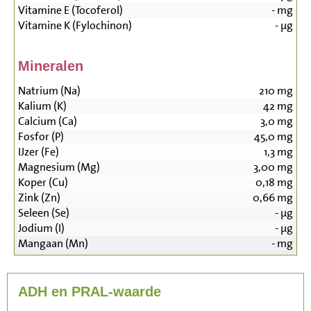
Vitamine E (Tocoferol)
-
mg
Vitamine K (Fylochinon)
-
µg
Mineralen
Natrium (Na)
210
mg
Kalium (K)
42
mg
Calcium (Ca)
3,0
mg
Fosfor (P)
45,0
mg
IJzer (Fe)
1,3
mg
Magnesium (Mg)
3,00
mg
Koper (Cu)
0,18
mg
Zink (Zn)
0,66
mg
Seleen (Se)
-
µg
Jodium (I)
-
µg
Mangaan (Mn)
-
mg
ADH en PRAL-waarde