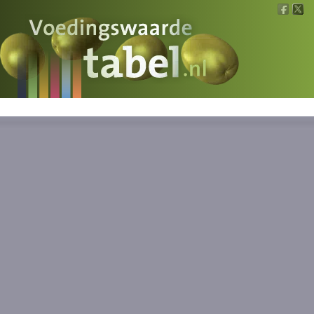
Voedingswaarde
Wat is wat?
Ons voedsel
Bereken
Nieuws
Boeken
Registreren
Inloggen