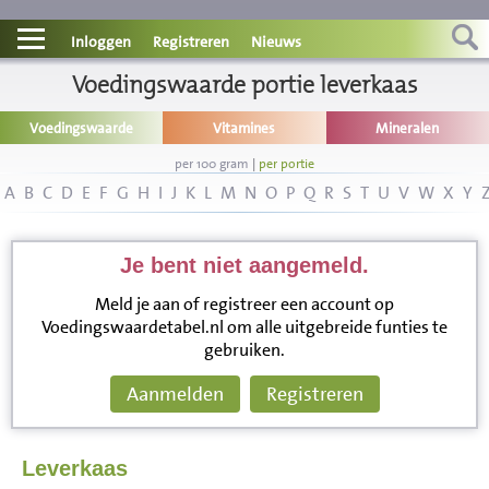
Contact
Inloggen
Registreren
Nieuws
Informatie
Voedingswaarde portie leverkaas
Voedingswaarde
Vitamines
Mineralen
Disclaimer
per 100 gram
|
per portie
A
B
C
D
E
F
G
H
I
J
K
L
M
N
O
P
Q
R
S
T
U
V
W
X
Y
Je bent niet aangemeld.
Meld je aan of registreer een account op
Voedingswaardetabel.nl om alle uitgebreide funties te
gebruiken.
Aanmelden
Registreren
Leverkaas