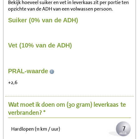
Bekijk hoeveel suiker en vet in leverkaas zit per portie ten
opzichte van de ADH van een volwassen persoon.
Suiker (0% van de ADH)
Vet (10% van de ADH)
70
PRAL-waarde
Zitten, tv kijken
+2,6
14
Fietsen (15 km/uur)
Wat moet ik doen om
(30 gram)
leverkaas
te
17
Wandelen (5 km/uur)
verbranden? *
7
Hardlopen (11 km / uur)