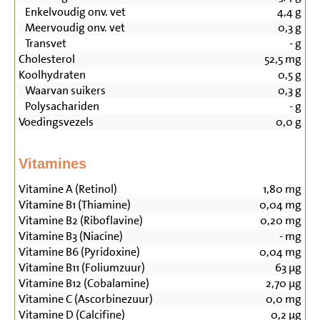
Enkelvoudig onv. vet
4,4
g
Meervoudig onv. vet
0,3
g
Transvet
-
g
Cholesterol
52,5
mg
Koolhydraten
0,5
g
Waarvan suikers
0,3
g
Polysachariden
-
g
Voedingsvezels
0,0
g
Vitamines
Vitamine A (Retinol)
1,80
mg
Vitamine B1 (Thiamine)
0,04
mg
Vitamine B2 (Riboflavine)
0,20
mg
Vitamine B3 (Niacine)
-
mg
Vitamine B6 (Pyridoxine)
0,04
mg
Vitamine B11 (Foliumzuur)
63
µg
Vitamine B12 (Cobalamine)
2,70
µg
Vitamine C (Ascorbinezuur)
0,0
mg
Vitamine D (Calcifine)
0,2
µg