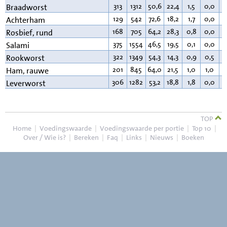
313
1312
50,6
22,4
1,5
0,0
2
Braadworst
129
542
72,6
18,2
1,7
0,0
5
Achterham
168
705
64,2
28,3
0,8
0,0
5
Rosbief, rund
375
1554
46,5
19,5
0,1
0,0
3
Salami
322
1349
54,3
14,3
0,9
0,5
2
Rookworst
201
845
64,0
21,5
1,0
1,0
1
Ham, rauwe
306
1282
53,2
18,8
1,8
0,0
2
Leverworst
TOP
Home
|
Voedingswaarde
|
Voedingswaarde per portie
|
Top 10
|
Over / Wie is?
|
Bereken
|
Faq
|
Links
|
Nieuws
|
Boeken