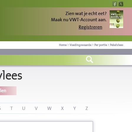
Zien wat je echt eet?
Maak nu VWT-Account aan.
Registreren
Home
>
Voedingswaarde
>
Per portie
>
Pekelvlees
lees
len
S
T
U
V
W
X
Y
Z