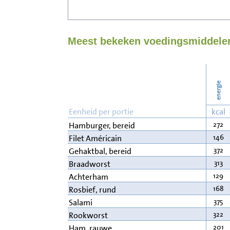
Meest bekeken voedingsmiddelen
energie
Eenheid per portie
kcal
272
Hamburger, bereid
146
Filet Américain
372
Gehaktbal, bereid
313
Braadworst
129
Achterham
168
Rosbief, rund
375
Salami
322
Rookworst
201
Ham, rauwe