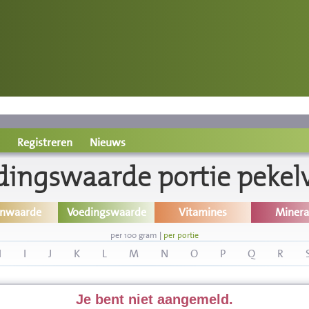
Registreren
Nieuws
dingswaarde portie pekelv
inwaarde
Voedingswaarde
Vitamines
Minera
per 100 gram
|
per portie
H
I
J
K
L
M
N
O
P
Q
R
Je bent niet aangemeld.