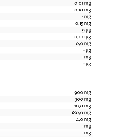
0,01
mg
0,10
mg
-
mg
0,15
mg
9
µg
0,00
µg
0,0
mg
-
µg
-
mg
-
µg
900
mg
300
mg
10,0
mg
180,0
mg
4,0
mg
-
mg
-
mg