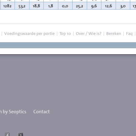
1282
53,2
18,8
1,8
0,0
25,2
9,6
12,6
3,0
1
|
Voedingswaarde per portie
|
Top 10
|
Over / Wie is?
|
Bereken
|
Faq
 by Seoptics
Contact