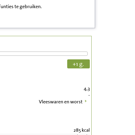
funties te gebruiken.
+1 g.
4,3
-
Vleeswaren en worst
285
kcal