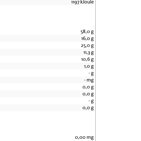
1197
kJoule
58,0
g
16,0
g
25,0
g
11,3
g
10,6
g
1,0
g
-
g
-
mg
0,0
g
0,0
g
-
g
0,0
g
0,00
mg