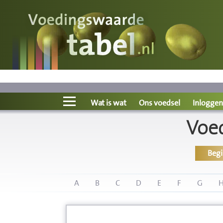
Voedingswaarde
Wat is wat?
Ons voedsel
Wat is wat
Ons voedsel
Inloggen
Voe
Bereken
Beg
Nieuws
Boeken
A
B
C
D
E
F
G
Registreren