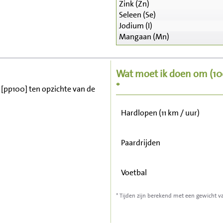
Zink (Zn)
Seleen (Se)
Zitten, tv kijken
Jodium (I)
Mangaan (Mn)
Fietsen (15 km/uur)
Wat moet ik doen om
(1
Wandelen (5 km/uur)
*
t [pp100] ten opzichte van de
Hardlopen (11 km / uur)
Paardrijden
Voetbal
* Tijden zijn berekend met een gewicht v
Stofzuigen