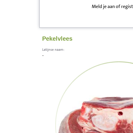
Meld je aan of regis
Inloggen
Contact
Pekelvlees
Informatie
Latijnse naam:
-
Disclaimer