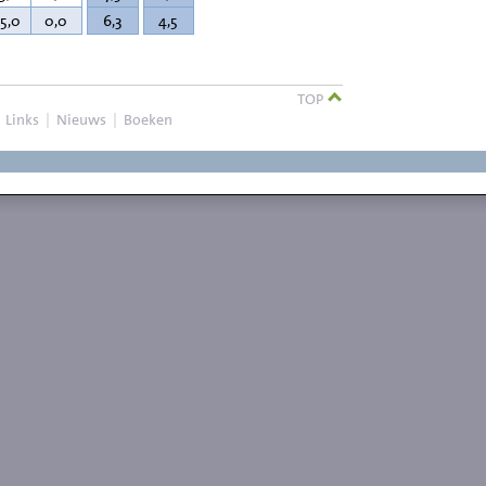
75,0
0,0
6,3
4,5
TOP
|
Links
|
Nieuws
|
Boeken