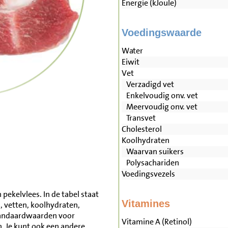
Energie (kJoule)
Voedingswaarde
Water
Eiwit
Vet
Verzadigd vet
Enkelvoudig onv. vet
Meervoudig onv. vet
Transvet
Cholesterol
Koolhydraten
Waarvan suikers
Polysachariden
Voedingsvezels
pekelvlees. In de tabel staat
Vitamines
, vetten, koolhydraten,
tandaardwaarden voor
Vitamine A (Retinol)
 Je kunt ook een andere