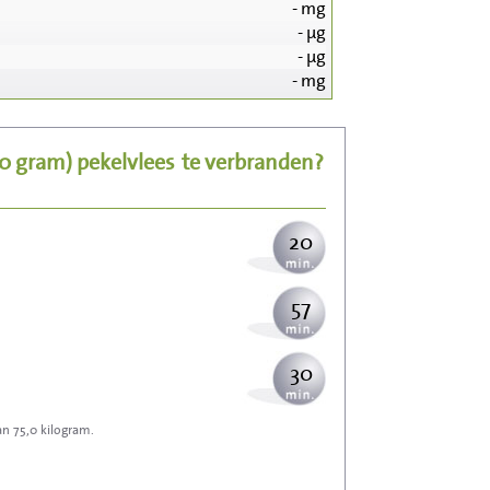
-
mg
-
µg
207
-
µg
-
mg
41
00 gram)
pekelvlees
te verbranden?
51
20
57
30
an 75,0 kilogram.
91