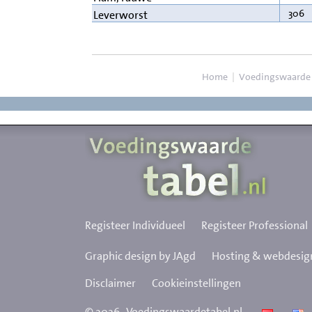
306
Leverworst
Home
|
Voedingswaarde
Registeer Individueel
Registeer Professional
Graphic design by JAgd
Hosting & webdesign
Disclaimer
Cookieinstellingen
©
2026
Voedingswaardetabel.nl