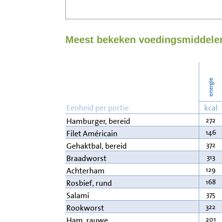
Meest bekeken voedingsmiddelen
energie
Eenheid per portie
kcal
272
Hamburger, bereid
146
Filet Américain
372
Gehaktbal, bereid
313
Braadworst
129
Achterham
168
Rosbief, rund
375
Salami
322
Rookworst
201
Ham, rauwe