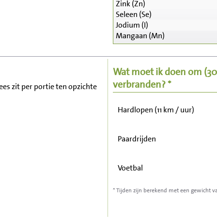
Zink (Zn)
Seleen (Se)
Zitten, tv kijken
Jodium (I)
Mangaan (Mn)
Fietsen (15 km/uur)
Wat moet ik doen om
(3
Wandelen (5 km/uur)
verbranden? *
es zit per portie ten opzichte
Hardlopen (11 km / uur)
Paardrijden
Voetbal
* Tijden zijn berekend met een gewicht v
Stofzuigen