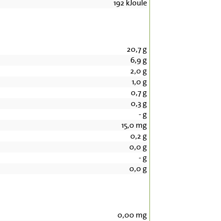
192
kJoule
20,7
g
6,9
g
2,0
g
1,0
g
0,7
g
0,3
g
-
g
15,0
mg
0,2
g
0,0
g
-
g
0,0
g
0,00
mg