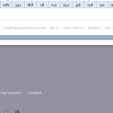
1282
53,2
18,8
1,8
0,0
25,2
9,6
12,6
3,0
1
|
Voedingswaarde per portie
|
Top 10
|
Over / Wie is?
|
Bereken
|
Faq
 by Seoptics
Contact