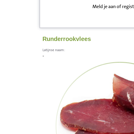
Meld je aan of regis
Inloggen
Contact
Runderrookvlees
Informatie
Latijnse naam:
-
Disclaimer