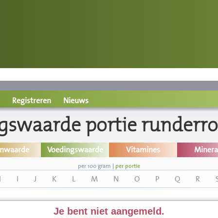
Registreren
Nieuws
gswaarde portie runderro
inwaarde
Voedingswaarde
Vitamines
Minera
per 100 gram
|
per portie
H
I
J
K
L
M
N
O
P
Q
R
Je bent niet aangemeld.