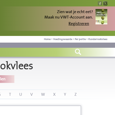
Zien wat je echt eet?
Maak nu VWT-Account aan.
Registreren
Home
>
Voedingswaarde
>
Per portie
>
Runderrookvlees
okvlees
len
S
T
U
V
W
X
Y
Z