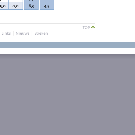
75,0
0,0
6,3
4,5
TOP
|
Links
|
Nieuws
|
Boeken