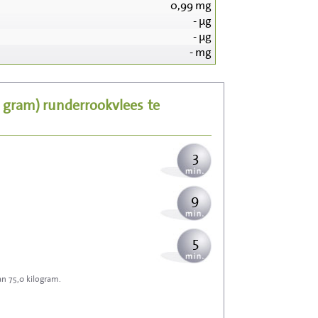
0,99
mg
-
µg
33
-
µg
-
mg
7
0 gram)
runderrookvlees
te
8
3
9
5
an 75,0 kilogram.
15