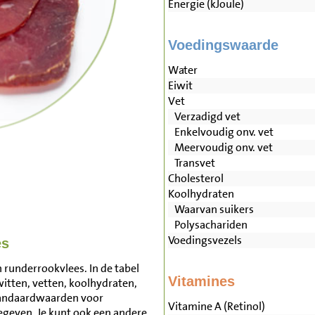
Energie (kJoule)
Voedingswaarde
Water
Eiwit
Vet
Verzadigd vet
Enkelvoudig onv. vet
Meervoudig onv. vet
Transvet
Cholesterol
Koolhydraten
Waarvan suikers
Polysachariden
Voedingsvezels
es
 runderrookvlees. In de tabel
Vitamines
witten, vetten, koolhydraten,
tandaardwaarden voor
Vitamine A (Retinol)
geven. Je kunt ook een andere