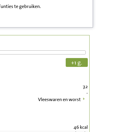
funties te gebruiken.
+1 g.
7,2
-
Vleeswaren en worst
46
kcal