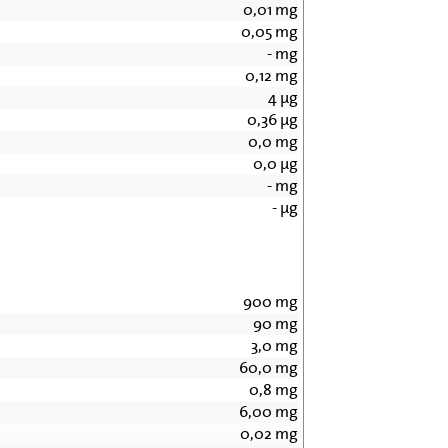
0,01
mg
0,05
mg
-
mg
0,12
mg
4
µg
0,36
µg
0,0
mg
0,0
µg
-
mg
-
µg
900
mg
90
mg
3,0
mg
60,0
mg
0,8
mg
6,00
mg
0,02
mg