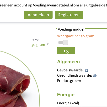
treer een account op Voedingswaardetabel.nl om alle uitgebreide 
Aanmelden
Registreren
Voedingsmiddel
Weergave per 30 gram
Portie:
30
gram
-1 g.
Algemeen
Gevoelswaarde:
Gezondheidswaarde:
Productgroep:
Energie
Energie (kcal)