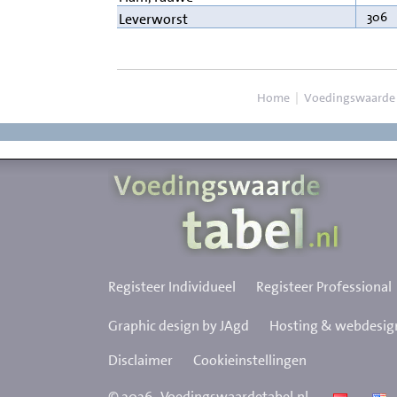
306
Leverworst
Home
|
Voedingswaarde
Registeer Individueel
Registeer Professional
Graphic design by JAgd
Hosting & webdesign
Disclaimer
Cookieinstellingen
©
2026
Voedingswaardetabel.nl