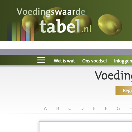
Voedingswaarde
Wat is wat?
Ons voedsel
Wat is wat
Ons voedsel
Inloggen
Voedin
Bereken
Beg
Nieuws
Boeken
A
B
C
D
E
F
G
Registreren