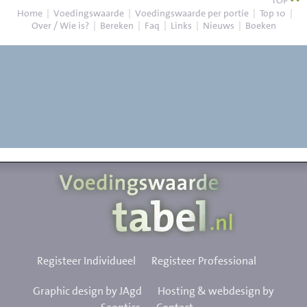
TOP
Home
|
Voedingswaarde
|
Voedingswaarde per portie
|
Top 10
|
Over / Wie is?
|
Bereken
|
Faq
|
Links
|
Nieuws
|
Boeken
Registeer Individueel
Registeer Professional
Graphic design by JAgd
Hosting & webdesign by