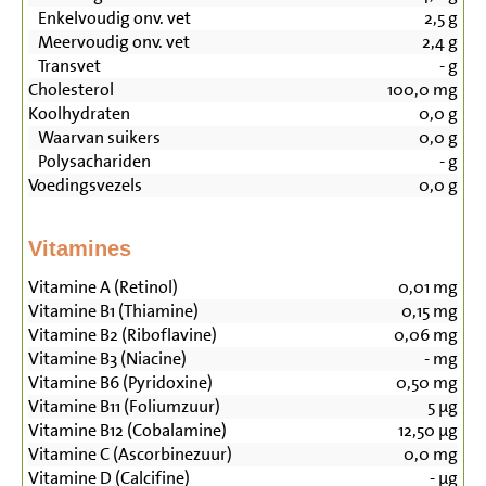
Enkelvoudig onv. vet
2,5
g
Meervoudig onv. vet
2,4
g
Transvet
-
g
Cholesterol
100,0
mg
Koolhydraten
0,0
g
Waarvan suikers
0,0
g
Polysachariden
-
g
Voedingsvezels
0,0
g
Vitamines
Vitamine A (Retinol)
0,01
mg
Vitamine B1 (Thiamine)
0,15
mg
Vitamine B2 (Riboflavine)
0,06
mg
Vitamine B3 (Niacine)
-
mg
Vitamine B6 (Pyridoxine)
0,50
mg
Vitamine B11 (Foliumzuur)
5
µg
Vitamine B12 (Cobalamine)
12,50
µg
Vitamine C (Ascorbinezuur)
0,0
mg
Vitamine D (Calcifine)
-
µg