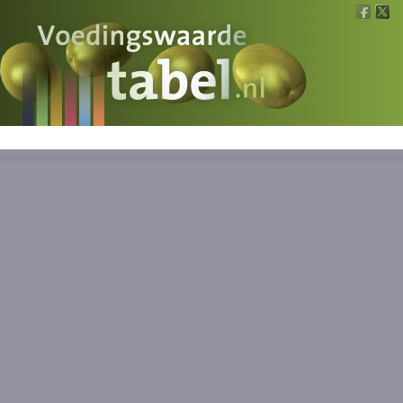
Voedingswaarde
Wat is wat?
Ons voedsel
Bereken
Nieuws
Boeken
Registreren
Inloggen