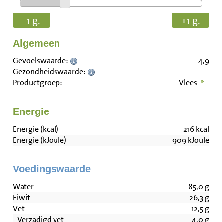
-1 g.
+1 g.
Algemeen
Gevoelswaarde:
4,9
Gezondheidswaarde:
-
Productgroep:
Vlees
Energie
Energie (kcal)
216
kcal
Energie (kJoule)
909
kJoule
Voedingswaarde
Water
85,0
g
Eiwit
26,3
g
Vet
12,5
g
Verzadigd vet
4,0
g