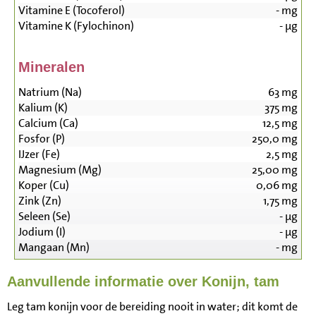
Vitamine E (Tocoferol)
-
mg
Vitamine K (Fylochinon)
-
µg
Mineralen
Natrium (Na)
63
mg
Kalium (K)
375
mg
Calcium (Ca)
12,5
mg
Fosfor (P)
250,0
mg
IJzer (Fe)
2,5
mg
Magnesium (Mg)
25,00
mg
Koper (Cu)
0,06
mg
Zink (Zn)
1,75
mg
Seleen (Se)
-
µg
Jodium (I)
-
µg
Mangaan (Mn)
-
mg
Aanvullende informatie over Konijn, tam
Leg tam konijn voor de bereiding nooit in water; dit komt de