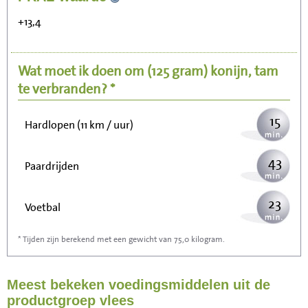
Zitten, tv kijken
+13,4
31
Fietsen (15 km/uur)
Wat moet ik doen om
(125 gram)
konijn, tam
38
Wandelen (5 km/uur)
te verbranden? *
15
Hardlopen (11 km / uur)
43
Paardrijden
23
Voetbal
* Tijden zijn berekend met een gewicht van 75,0 kilogram.
69
Stofzuigen
Meest bekeken voedingsmiddelen uit de
75
Strijken
productgroep vlees