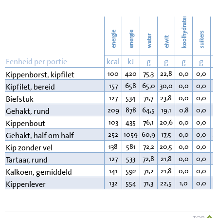
87
Wassen
koolhydraten
energie
energie
suikers
water
eiwit
v
Eenheid per portie
kcal
kJ
g
g
g
g
100
420
75,3
22,8
0,0
0,0
0
Kippenborst, kipfilet
157
658
65,0
30,0
0,0
0,0
4
Kipfilet, bereid
127
534
71,7
23,8
0,0
0,0
3
Biefstuk
209
878
64,5
19,1
0,8
0,0
1
Gehakt, rund
103
435
76,1
20,6
0,0
0,0
2
Kippenbout
252
1059
60,9
17,5
0,0
0,0
2
Gehakt, half om half
138
581
72,2
20,5
0,0
0,0
6
Kip zonder vel
127
533
72,8
21,8
0,0
0,0
4
Tartaar, rund
141
592
71,2
21,8
0,0
0,0
6
Kalkoen, gemiddeld
132
554
71,3
22,5
1,0
0,0
4
Kippenlever