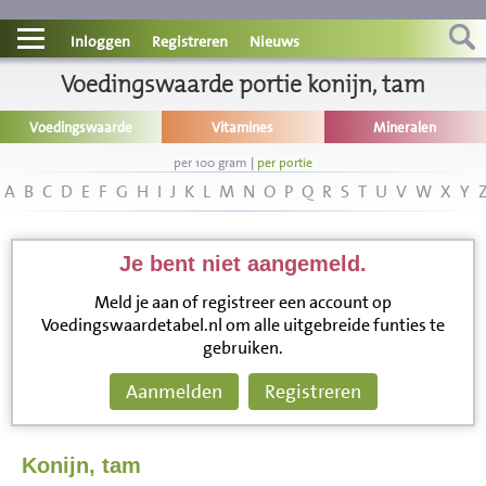
Contact
Inloggen
Registreren
Nieuws
Informatie
Voedingswaarde portie konijn, tam
Voedingswaarde
Vitamines
Mineralen
Disclaimer
per 100 gram
|
per portie
A
B
C
D
E
F
G
H
I
J
K
L
M
N
O
P
Q
R
S
T
U
V
W
X
Y
Je bent niet aangemeld.
Meld je aan of registreer een account op
Voedingswaardetabel.nl om alle uitgebreide funties te
gebruiken.
Aanmelden
Registreren
Konijn, tam