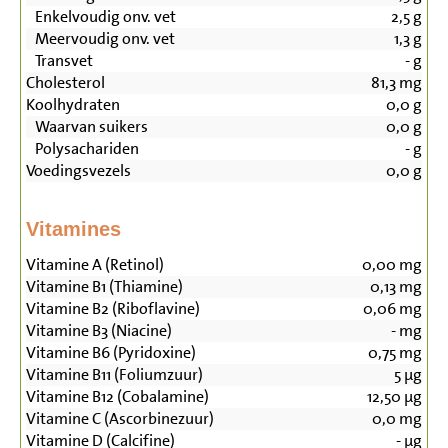
Enkelvoudig onv. vet
2,5
g
Meervoudig onv. vet
1,3
g
Transvet
-
g
Cholesterol
81,3
mg
Koolhydraten
0,0
g
Waarvan suikers
0,0
g
Polysachariden
-
g
Voedingsvezels
0,0
g
Vitamines
Vitamine A (Retinol)
0,00
mg
Vitamine B1 (Thiamine)
0,13
mg
Vitamine B2 (Riboflavine)
0,06
mg
Vitamine B3 (Niacine)
-
mg
Vitamine B6 (Pyridoxine)
0,75
mg
Vitamine B11 (Foliumzuur)
5
µg
Vitamine B12 (Cobalamine)
12,50
µg
Vitamine C (Ascorbinezuur)
0,0
mg
Vitamine D (Calcifine)
-
µg