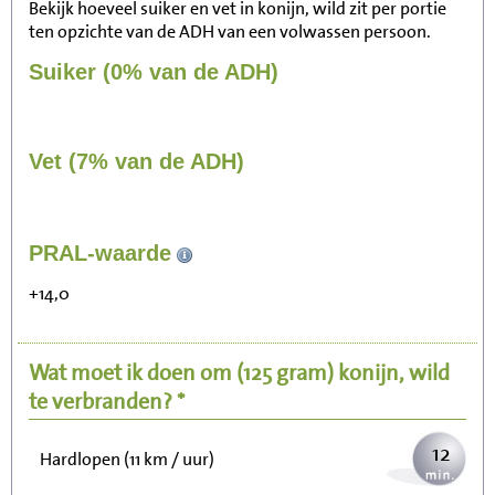
Bekijk hoeveel suiker en vet in konijn, wild zit per portie
ten opzichte van de ADH van een volwassen persoon.
Suiker (0% van de ADH)
Vet (7% van de ADH)
121
PRAL-waarde
Zitten, tv kijken
+14,0
24
Fietsen (15 km/uur)
Wat moet ik doen om
(125 gram)
konijn, wild
30
Wandelen (5 km/uur)
te verbranden? *
12
Hardlopen (11 km / uur)