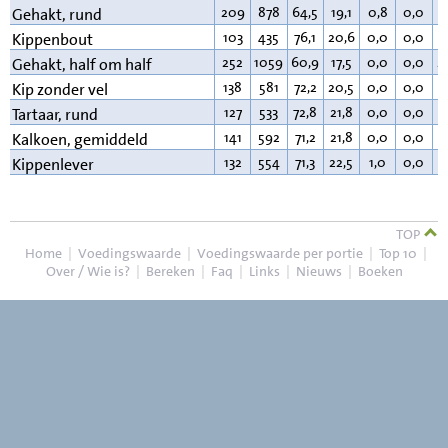
209
878
64,5
19,1
0,8
0,0
1
Gehakt, rund
103
435
76,1
20,6
0,0
0,0
2
Kippenbout
252
1059
60,9
17,5
0,0
0,0
2
Gehakt, half om half
138
581
72,2
20,5
0,0
0,0
6
Kip zonder vel
127
533
72,8
21,8
0,0
0,0
4
Tartaar, rund
141
592
71,2
21,8
0,0
0,0
6
Kalkoen, gemiddeld
132
554
71,3
22,5
1,0
0,0
4
Kippenlever
TOP
Home
|
Voedingswaarde
|
Voedingswaarde per portie
|
Top 10
|
Over / Wie is?
|
Bereken
|
Faq
|
Links
|
Nieuws
|
Boeken