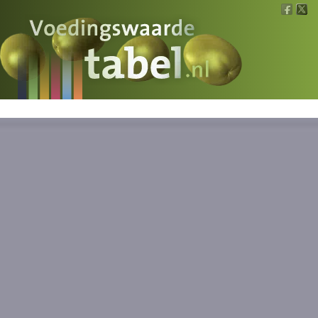
Voedingswaarde
Wat is wat?
Ons voedsel
Bereken
Nieuws
Boeken
Registreren
Inloggen