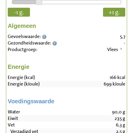
-1 g.
+1 g.
Algemeen
Gevoelswaarde:
5,7
Gezondheidswaarde:
-
Productgroep:
Vlees
Energie
Energie (kcal)
166
kcal
Energie (kJoule)
699
kJoule
Voedingswaarde
Water
90,0
g
Eiwit
27,5
g
Vet
6,3
g
Verzadigd vet
2,5
g