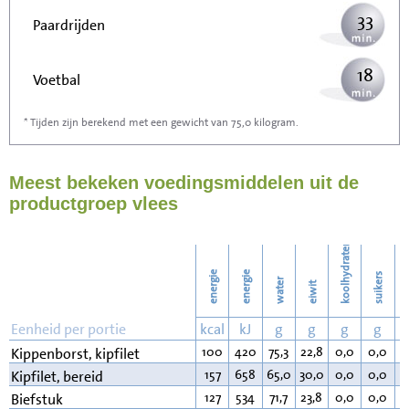
33
Paardrijden
18
Voetbal
* Tijden zijn berekend met een gewicht van 75,0 kilogram.
53
Stofzuigen
Meest bekeken voedingsmiddelen uit de
58
Strijken
productgroep vlees
67
Wassen
koolhydraten
energie
energie
suikers
water
eiwit
v
Eenheid per portie
kcal
kJ
g
g
g
g
100
420
75,3
22,8
0,0
0,0
0
Kippenborst, kipfilet
157
658
65,0
30,0
0,0
0,0
4
Kipfilet, bereid
127
534
71,7
23,8
0,0
0,0
3
Biefstuk