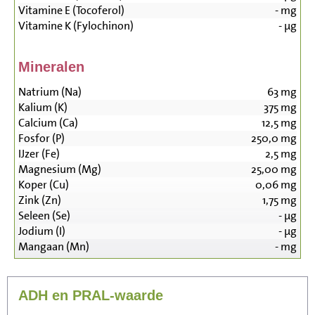
Vitamine E (Tocoferol)
-
mg
Vitamine K (Fylochinon)
-
µg
Mineralen
Natrium (Na)
63
mg
Kalium (K)
375
mg
Calcium (Ca)
12,5
mg
Fosfor (P)
250,0
mg
IJzer (Fe)
2,5
mg
Magnesium (Mg)
25,00
mg
Koper (Cu)
0,06
mg
Zink (Zn)
1,75
mg
Seleen (Se)
-
µg
Jodium (I)
-
µg
Mangaan (Mn)
-
mg
ADH en PRAL-waarde