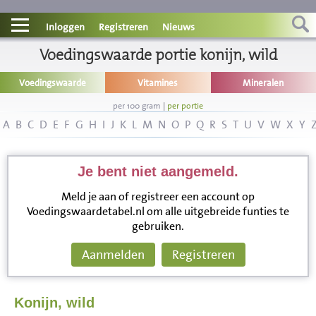
Contact
Inloggen
Registreren
Nieuws
Informatie
Voedingswaarde portie konijn, wild
Voedingswaarde
Vitamines
Mineralen
Disclaimer
per 100 gram
|
per portie
A
B
C
D
E
F
G
H
I
J
K
L
M
N
O
P
Q
R
S
T
U
V
W
X
Y
Je bent niet aangemeld.
Meld je aan of registreer een account op
Voedingswaardetabel.nl om alle uitgebreide funties te
gebruiken.
Aanmelden
Registreren
Konijn, wild