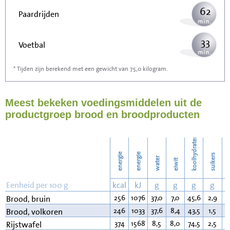
62
Paardrijden
33
Voetbal
* Tijden zijn berekend met een gewicht van 75,0 kilogram.
100
Stofzuigen
Meest bekeken voedingsmiddelen uit de
109
Strijken
productgroep brood en broodproducten
125
Wassen
koolhydraten
energie
energie
suikers
water
eiwit
v
Eenheid per 100 g
kcal
kJ
g
g
g
g
256
1076
37,0
7,0
45,6
2,9
3
Brood, bruin
246
1033
37,6
8,4
43,5
1,5
2
Brood, volkoren
374
1568
8,5
8,0
74,5
2,5
3
Rijstwafel