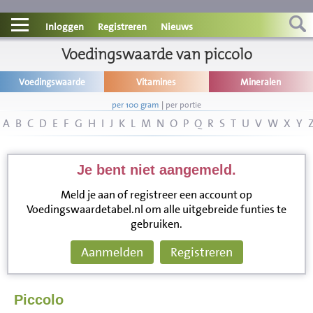
Contact
Inloggen
Registreren
Nieuws
Informatie
Voedingswaarde van piccolo
Voedingswaarde
Vitamines
Mineralen
Disclaimer
per 100 gram
|
per portie
A
B
C
D
E
F
G
H
I
J
K
L
M
N
O
P
Q
R
S
T
U
V
W
X
Y
Je bent niet aangemeld.
Meld je aan of registreer een account op
Voedingswaardetabel.nl om alle uitgebreide funties te
gebruiken.
Aanmelden
Registreren
Piccolo