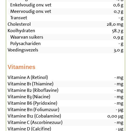
Enkelvoudig onv. vet
0,6
g
Meervoudig onv. vet
0,7
g
Transvet
-
g
Cholesterol
28,0
mg
Koolhydraten
58,7
g
Waarvan suikers
0,9
g
Polysachariden
-
g
Voedingsvezels
3,0
g
Vitamines
Vitamine A (Retinol)
-
mg
Vitamine B1 (Thiamine)
-
mg
Vitamine B2 (Riboflavine)
-
mg
Vitamine B3 (Niacine)
-
mg
Vitamine B6 (Pyridoxine)
-
mg
Vitamine B11 (Foliumzuur)
-
µg
Vitamine B12 (Cobalamine)
0,00
µg
Vitamine C (Ascorbinezuur)
-
mg
Vitamine D (Calcifine)
-
µg