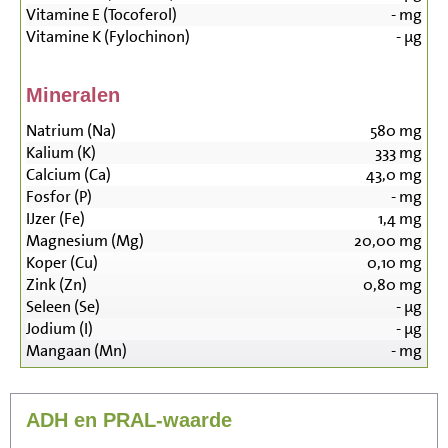
Vitamine E (Tocoferol)
-
mg
Vitamine K (Fylochinon)
-
µg
Mineralen
Natrium (Na)
580
mg
Kalium (K)
333
mg
Calcium (Ca)
43,0
mg
Fosfor (P)
-
mg
IJzer (Fe)
1,4
mg
Magnesium (Mg)
20,00
mg
Koper (Cu)
0,10
mg
Zink (Zn)
0,80
mg
Seleen (Se)
-
µg
Jodium (I)
-
µg
Mangaan (Mn)
-
mg
ADH en PRAL-waarde