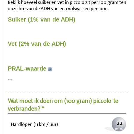
Bekijk hoeveel suiker en vet in piccolo zit per 100 gram ten
opzichte van de ADH van een volwassen persoon.
Suiker (1% van de ADH)
Vet (2% van de ADH)
227
PRAL-waarde
Zitten, tv kijken
---
45
Fietsen (15 km/uur)
Wat moet ik doen om
(100 gram)
piccolo
te
55
Wandelen (5 km/uur)
verbranden? *
22
Hardlopen (11 km / uur)