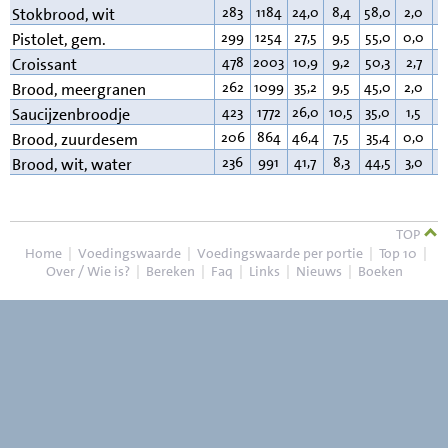
283
1184
24,0
8,4
58,0
2,0
1
Stokbrood, wit
299
1254
27,5
9,5
55,0
0,0
3
Pistolet, gem.
478
2003
10,9
9,2
50,3
2,7
2
Croissant
262
1099
35,2
9,5
45,0
2,0
3
Brood, meergranen
423
1772
26,0
10,5
35,0
1,5
2
Saucijzenbroodje
206
864
46,4
7,5
35,4
0,0
2
Brood, zuurdesem
236
991
41,7
8,3
44,5
3,0
2
Brood, wit, water
TOP
Home
|
Voedingswaarde
|
Voedingswaarde per portie
|
Top 10
|
Over / Wie is?
|
Bereken
|
Faq
|
Links
|
Nieuws
|
Boeken