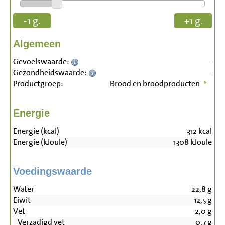
-1 g.
+1 g.
Algemeen
Gevoelswaarde:
-
Gezondheidswaarde:
-
Productgroep:
Brood en broodproducten
Energie
Energie (kcal)
312
kcal
Energie (kJoule)
1308
kJoule
Voedingswaarde
Water
22,8
g
Eiwit
12,5
g
Vet
2,0
g
Verzadigd vet
0,7
g