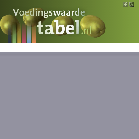
Voedingswaarde
Wat is wat?
Ons voedsel
Bereken
Nieuws
Boeken
Registreren
Inloggen