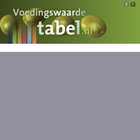
Voedingswaarde
Wat is wat?
Ons voedsel
Bereken
Nieuws
Boeken
Registreren
Inloggen