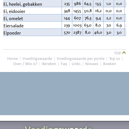
235
986
64,5
13,5
1,0
0,0
2
Ei, heelei, gebakken
348
1455
50,8
16,2
0,0
0,0
3
Ei, eidooier
144
607
76,3
9,4
2,2
0,0
1
Ei, omelet
239
1003
63,0
8,0
7,0
6,9
2
Eiersalade
570
2387
8,0
46,0
3,0
3,0
4
Eipoeder
TOP
Home
|
Voedingswaarde
|
Voedingswaarde per portie
|
Top 10
|
Over / Wie is?
|
Bereken
|
Faq
|
Links
|
Nieuws
|
Boeken