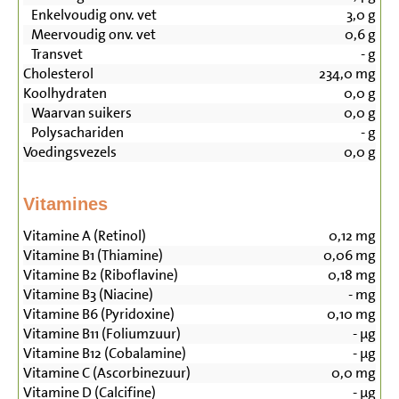
Enkelvoudig onv. vet
3,0
g
Meervoudig onv. vet
0,6
g
Transvet
-
g
Cholesterol
234,0
mg
Koolhydraten
0,0
g
Waarvan suikers
0,0
g
Polysachariden
-
g
Voedingsvezels
0,0
g
Vitamines
Vitamine A (Retinol)
0,12
mg
Vitamine B1 (Thiamine)
0,06
mg
Vitamine B2 (Riboflavine)
0,18
mg
Vitamine B3 (Niacine)
-
mg
Vitamine B6 (Pyridoxine)
0,10
mg
Vitamine B11 (Foliumzuur)
-
µg
Vitamine B12 (Cobalamine)
-
µg
Vitamine C (Ascorbinezuur)
0,0
mg
Vitamine D (Calcifine)
-
µg