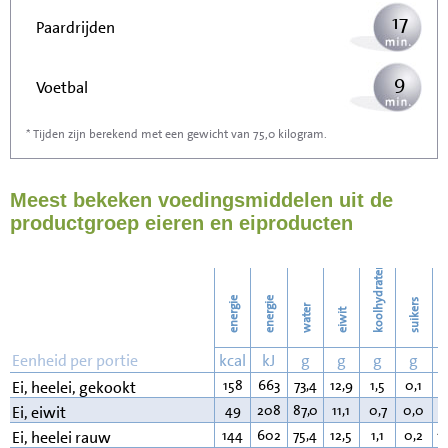
17
Paardrijden
9
Voetbal
* Tijden zijn berekend met een gewicht van 75,0 kilogram.
27
Stofzuigen
Meest bekeken voedingsmiddelen uit de
30
Strijken
productgroep eieren en eiproducten
34
Wassen
koolhydraten
energie
energie
suikers
water
eiwit
v
Eenheid per portie
kcal
kJ
g
g
g
g
158
663
73,4
12,9
1,5
0,1
1
Ei, heelei, gekookt
49
208
87,0
11,1
0,7
0,0
0
Ei, eiwit
144
602
75,4
12,5
1,1
0,2
1
Ei, heelei rauw