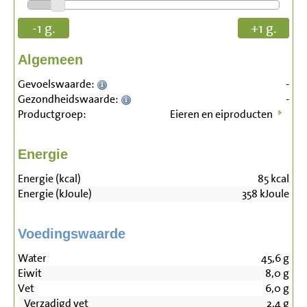
-1 g.
+1 g.
Algemeen
Gevoelswaarde:
-
Gezondheidswaarde:
-
Productgroep:
Eieren en eiproducten
Energie
Energie (kcal)
85
kcal
Energie (kJoule)
358
kJoule
Voedingswaarde
Water
45,6
g
Eiwit
8,0
g
Vet
6,0
g
Verzadigd vet
2,4
g