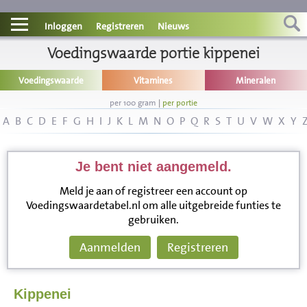
Contact
Inloggen
Registreren
Nieuws
Informatie
Voedingswaarde portie kippenei
Voedingswaarde
Vitamines
Mineralen
Disclaimer
per 100 gram
|
per portie
A
B
C
D
E
F
G
H
I
J
K
L
M
N
O
P
Q
R
S
T
U
V
W
X
Y
Je bent niet aangemeld.
Meld je aan of registreer een account op
Voedingswaardetabel.nl om alle uitgebreide funties te
gebruiken.
Aanmelden
Registreren
Kippenei