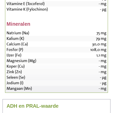
Vitamine E (Tocoferol)
-
mg
Vitamine K (Fylochinon)
-
µg
Mineralen
Natrium (Na)
75
mg
Kalium (K)
79
mg
Calcium (Ca)
30,0
mg
Fosfor (P)
108,0
mg
IJzer (Fe)
1,1
mg
Magnesium (Mg)
-
mg
Koper (Cu)
-
mg
Zink (Zn)
-
mg
Seleen (Se)
-
µg
Jodium (I)
-
µg
Mangaan (Mn)
-
mg
ADH en PRAL-waarde