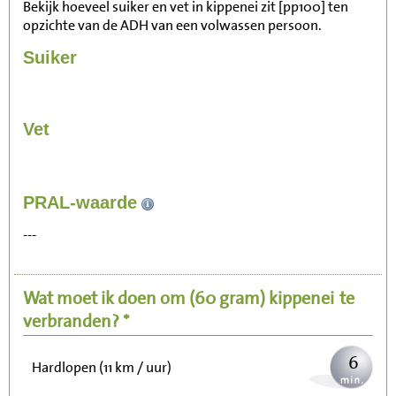
Bekijk hoeveel suiker en vet in kippenei zit [pp100] ten
opzichte van de ADH van een volwassen persoon.
Suiker
Vet
62
PRAL-waarde
Zitten, tv kijken
---
12
Fietsen (15 km/uur)
Wat moet ik doen om
(60 gram)
kippenei
te
15
Wandelen (5 km/uur)
verbranden? *
6
Hardlopen (11 km / uur)