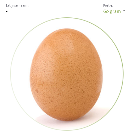
Latijnse naam:
Portie:
-
60
gram