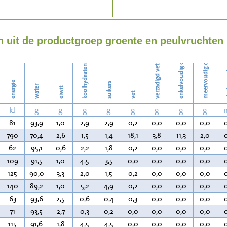
Wassen
enkelvoudig onverzadigd vet
meervoudig onverzadigd vet
 uit de productgroep groente en peulvruchten
koolhydraten
verzadigd vet
ch
energie
suikers
water
eiwit
vet
kJ
g
g
g
g
g
g
g
g
81
93,9
1,0
2,9
2,9
0,2
0,0
0,0
0,0
790
70,4
2,6
1,5
1,4
18,1
3,8
11,3
2,0
62
95,1
0,6
2,2
1,8
0,2
0,0
0,0
0,0
109
91,5
1,0
4,5
3,5
0,0
0,0
0,0
0,0
125
90,0
3,3
2,0
1,5
0,2
0,0
0,0
0,0
140
89,2
1,0
5,2
4,9
0,2
0,0
0,0
0,0
63
93,6
2,5
0,6
0,4
0,3
0,0
0,0
0,0
71
93,5
2,7
0,3
0,2
0,0
0,0
0,0
0,0
115
91,6
1,8
4,5
4,5
0,0
0,0
0,0
0,0