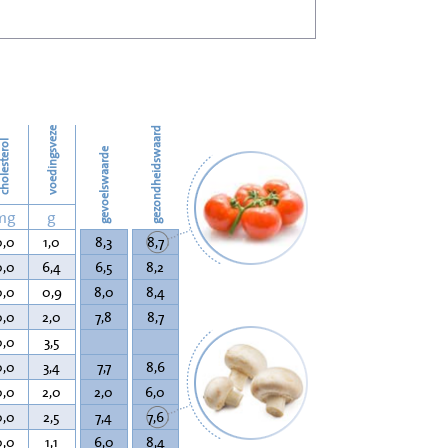
25
voedingsvezels
gezondheidswaarde
olesterol
gevoelswaarde
mg
g
0,0
1,0
8,3
8,7
0,0
6,4
6,5
8,2
0,0
0,9
8,0
8,4
0,0
2,0
7,8
8,7
0,0
3,5
0,0
3,4
7,7
8,6
0,0
2,0
2,0
6,0
0,0
2,5
7,4
7,6
0,0
1,1
6,0
8,4