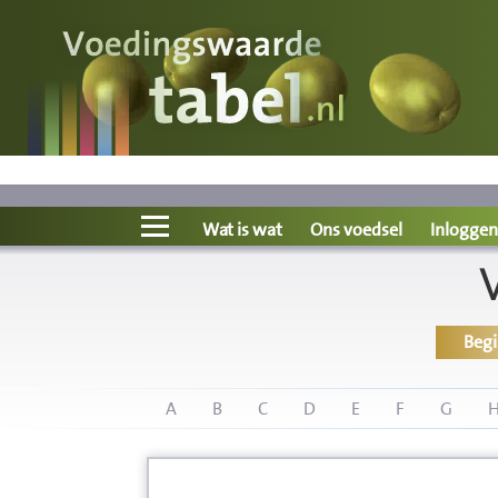
Voedingswaarde
Wat is wat?
Ons voedsel
Wat is wat
Ons voedsel
Inloggen
Bereken
Beg
Nieuws
Boeken
A
B
C
D
E
F
G
Registreren