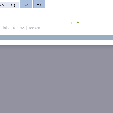
0,0
2,5
6,8
7,2
TOP
|
Links
|
Nieuws
|
Boeken