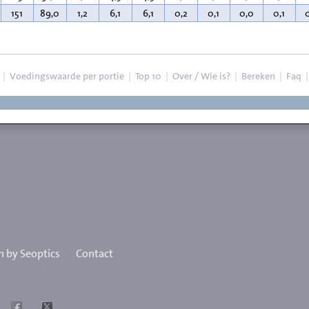
151
89,0
1,2
6,1
6,1
0,2
0,1
0,0
0,1
|
Voedingswaarde per portie
|
Top 10
|
Over / Wie is?
|
Bereken
|
Faq
 by Seoptics
Contact