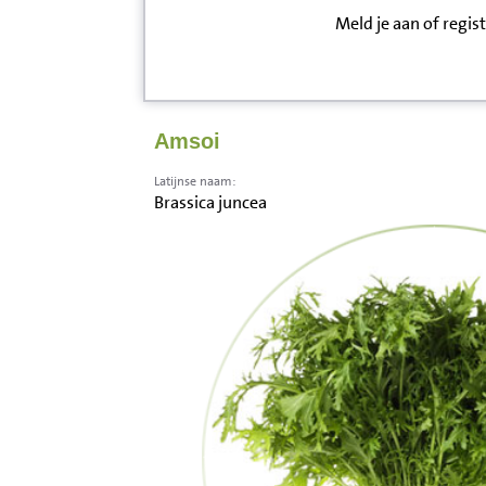
Meld je aan of regis
Inloggen
Contact
Amsoi
Informatie
Latijnse naam:
Brassica juncea
Disclaimer