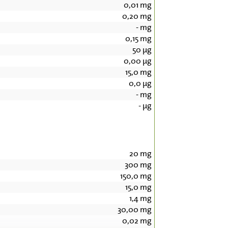
0,01
mg
0,20
mg
-
mg
0,15
mg
50
µg
0,00
µg
15,0
mg
0,0
µg
-
mg
-
µg
20
mg
300
mg
150,0
mg
15,0
mg
1,4
mg
30,00
mg
0,02
mg