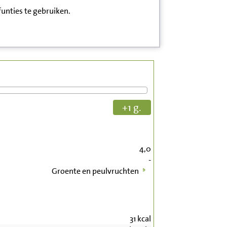
funties te gebruiken.
+1 g.
4,0
-
Groente en peulvruchten
31
kcal