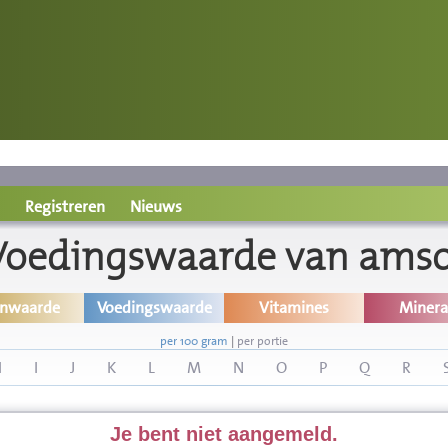
Registreren
Nieuws
Voedingswaarde van amso
inwaarde
Voedingswaarde
Vitamines
Minera
per 100 gram
|
per portie
H
I
J
K
L
M
N
O
P
Q
R
Je bent niet aangemeld.