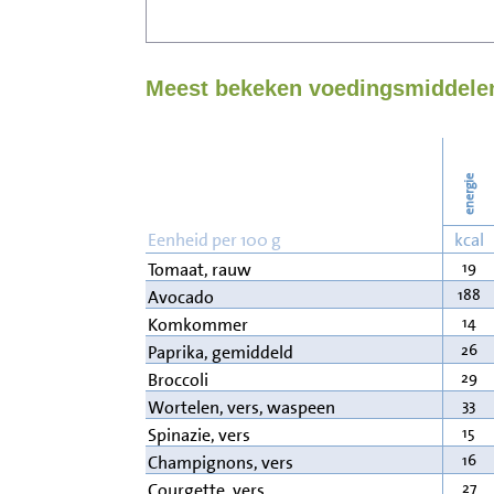
Meest bekeken voedingsmiddelen
energie
Eenheid per 100 g
kcal
19
Tomaat, rauw
188
Avocado
14
Komkommer
26
Paprika, gemiddeld
29
Broccoli
33
Wortelen, vers, waspeen
15
Spinazie, vers
16
Champignons, vers
27
Courgette, vers