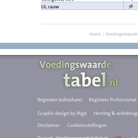
36
Ui, rauw
Home
|
Voedingswaarde
Registeer Individueel
Registeer Professional
Graphic design by JAgd
Hosting & webdesign
Disclaimer
Cookieinstellingen
©
2026
Voedingswaardetabel.nl