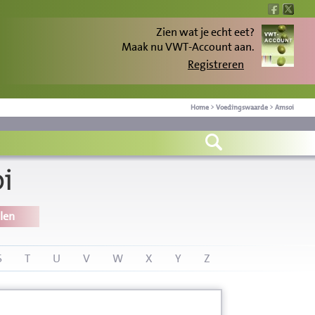
Zien wat je echt eet?
Maak nu VWT-Account aan.
Registreren
Home
>
Voedingswaarde
>
Amsoi
i
len
S
T
U
V
W
X
Y
Z