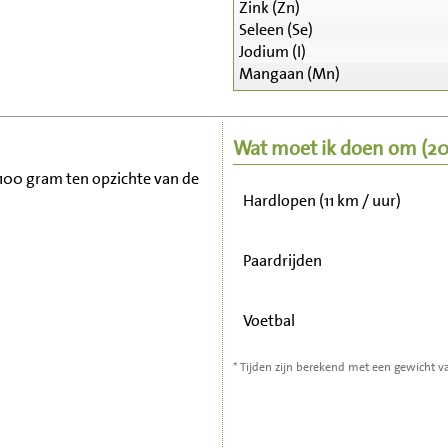
Zink (Zn)
Zitten, tv kijken
Seleen (Se)
Jodium (I)
Mangaan (Mn)
Fietsen (15 km/uur)
Wandelen (5 km/uur)
Wat moet ik doen om
(2
r 100 gram ten opzichte van de
Hardlopen (11 km / uur)
Paardrijden
Voetbal
* Tijden zijn berekend met een gewicht v
Stofzuigen
Strijken