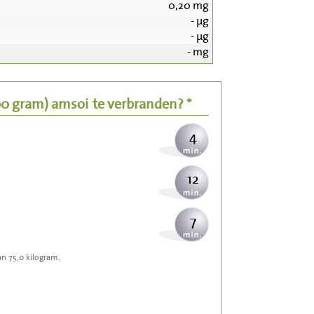
0,20
mg
45
-
µg
-
µg
9
-
mg
11
00 gram)
amsoi
te verbranden? *
4
12
7
an 75,0 kilogram.
20
22