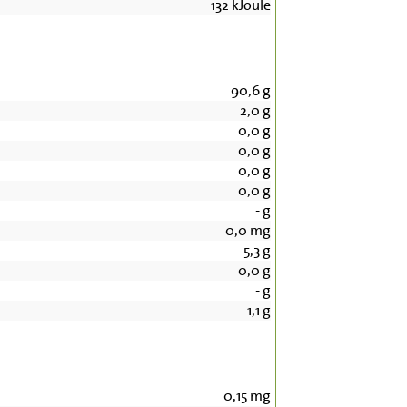
132
kJoule
90,6
g
2,0
g
0,0
g
0,0
g
0,0
g
0,0
g
-
g
0,0
mg
5,3
g
0,0
g
-
g
1,1
g
0,15
mg