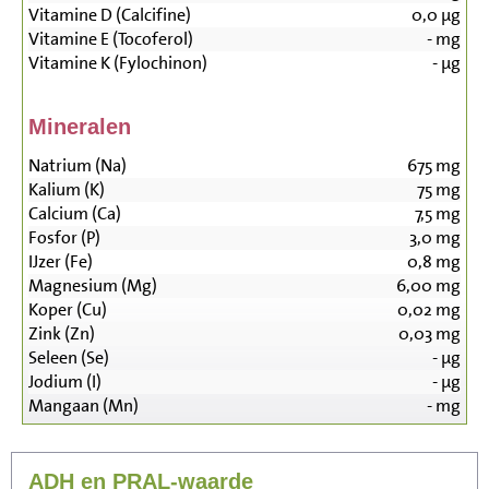
Vitamine D (Calcifine)
0,0
µg
Vitamine E (Tocoferol)
-
mg
Vitamine K (Fylochinon)
-
µg
Mineralen
Natrium (Na)
675
mg
Kalium (K)
75
mg
Calcium (Ca)
7,5
mg
Fosfor (P)
3,0
mg
IJzer (Fe)
0,8
mg
Magnesium (Mg)
6,00
mg
Koper (Cu)
0,02
mg
Zink (Zn)
0,03
mg
Seleen (Se)
-
µg
Jodium (I)
-
µg
Mangaan (Mn)
-
mg
ADH en PRAL-waarde