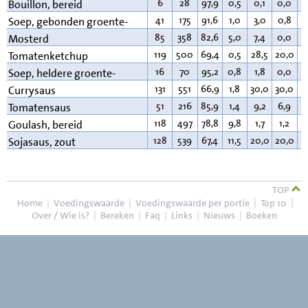
6
28
97,9
0,5
0,1
0,0
0
Bouillon, bereid
41
175
91,6
1,0
3,0
0,8
2
Soep, gebonden groente-
85
358
82,6
5,0
7,4
0,0
4
Mosterd
119
500
69,4
0,5
28,5
20,0
0
Tomatenketchup
16
70
95,2
0,8
1,8
0,0
0
Soep, heldere groente-
131
551
66,9
1,8
30,0
30,0
0
Currysaus
51
216
85,9
1,4
9,2
6,9
1
Tomatensaus
118
497
78,8
9,8
1,7
1,2
8
Goulash, bereid
128
539
67,4
11,5
20,0
20,0
0
Sojasaus, zout
TOP
Home
|
Voedingswaarde
|
Voedingswaarde per portie
|
Top 10
|
Over / Wie is?
|
Bereken
|
Faq
|
Links
|
Nieuws
|
Boeken