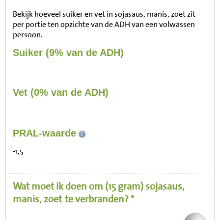
Bekijk hoeveel suiker en vet in sojasaus, manis, zoet zit
per portie ten opzichte van de ADH van een volwassen
persoon.
Suiker (9% van de ADH)
Vet (0% van de ADH)
25
PRAL-waarde
Zitten, tv kijken
-1,5
5
Fietsen (15 km/uur)
Wat moet ik doen om
(15 gram)
sojasaus,
6
Wandelen (5 km/uur)
manis, zoet
te verbranden? *