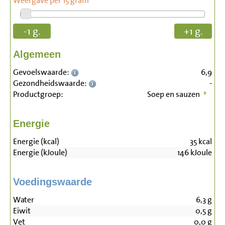
Weergave per 15 gram
-1 g.
+1 g.
Algemeen
Gevoelswaarde:
6,9
Gezondheidswaarde:
-
Productgroep:
Soep en sauzen
Energie
Energie (kcal)
35
kcal
Energie (kJoule)
146
kJoule
Voedingswaarde
Water
6,3
g
Eiwit
0,5
g
Vet
0,0
g