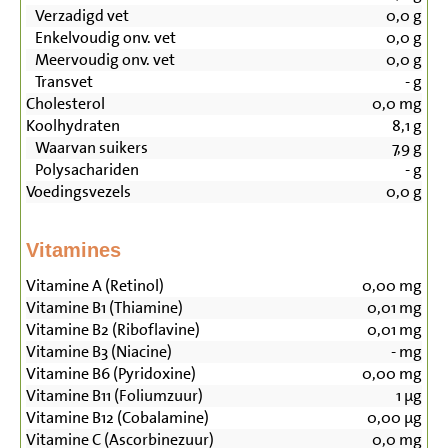
Verzadigd vet
0,0
g
Enkelvoudig onv. vet
0,0
g
Meervoudig onv. vet
0,0
g
Transvet
-
g
Cholesterol
0,0
mg
Koolhydraten
8,1
g
Waarvan suikers
7,9
g
Polysachariden
-
g
Voedingsvezels
0,0
g
Vitamines
Vitamine A (Retinol)
0,00
mg
Vitamine B1 (Thiamine)
0,01
mg
Vitamine B2 (Riboflavine)
0,01
mg
Vitamine B3 (Niacine)
-
mg
Vitamine B6 (Pyridoxine)
0,00
mg
Vitamine B11 (Foliumzuur)
1
µg
Vitamine B12 (Cobalamine)
0,00
µg
Vitamine C (Ascorbinezuur)
0,0
mg