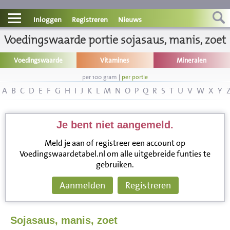
Contact
Inloggen
Registreren
Nieuws
Voedingswaarde portie sojasaus, manis, zoet
Informatie
Voedingswaarde
Vitamines
Mineralen
Disclaimer
per 100 gram
|
per portie
A
B
C
D
E
F
G
H
I
J
K
L
M
N
O
P
Q
R
S
T
U
V
W
X
Y
Je bent niet aangemeld.
Meld je aan of registreer een account op
Voedingswaardetabel.nl om alle uitgebreide funties te
gebruiken.
Aanmelden
Registreren
Sojasaus, manis, zoet