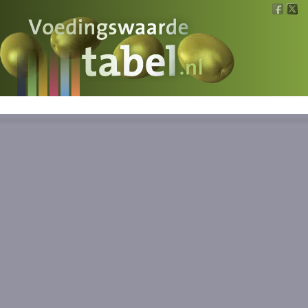
Voedingswaarde
Wat is wat?
Ons voedsel
Bereken
Nieuws
Boeken
Registreren
Inloggen