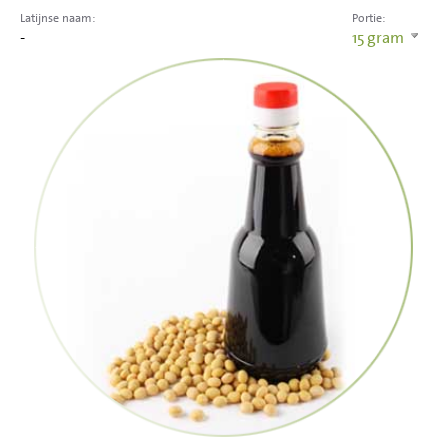
Latijnse naam:
Portie:
-
15
gram