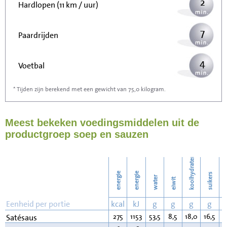
2
Hardlopen (11 km / uur)
7
Paardrijden
4
Voetbal
* Tijden zijn berekend met een gewicht van 75,0 kilogram.
11
Stofzuigen
Meest bekeken voedingsmiddelen uit de
12
Strijken
productgroep soep en sauzen
14
Wassen
koolhydraten
energie
energie
suikers
water
eiwit
v
Eenheid per portie
kcal
kJ
g
g
g
g
275
1153
53,5
8,5
18,0
16,5
1
Satésaus