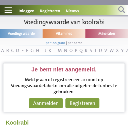
Contact
Inloggen
Registreren
Nieuws
Informatie
Voedingswaarde van koolrabi
Voedingswaarde
Vitamines
Mineralen
Disclaimer
per 100 gram
|
per portie
A
B
C
D
E
F
G
H
I
J
K
L
M
N
O
P
Q
R
S
T
U
V
W
X
Y
Je bent niet aangemeld.
Meld je aan of registreer een account op
Voedingswaardetabel.nl om alle uitgebreide funties te
gebruiken.
Aanmelden
Registreren
Koolrabi