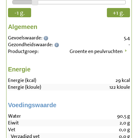
-1 g.
+1 g.
Algemeen
Gevoelswaarde:
5,4
Gezondheidswaarde:
-
Productgroep:
Groente en peulvruchten
Energie
Energie (kcal)
29
kcal
Energie (kJoule)
122
kJoule
Voedingswaarde
Water
90,5
g
Eiwit
2,0
g
Vet
0,0
g
Verzadigd vet
0,0
g