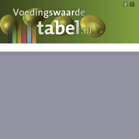
Voedingswaarde
Wat is wat?
Ons voedsel
Bereken
Nieuws
Boeken
Registreren
Inloggen