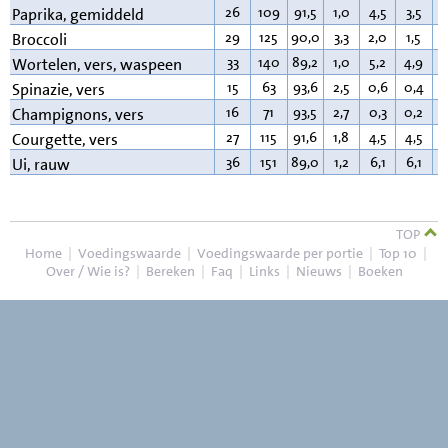
26
109
91,5
1,0
4,5
3,5
0
Paprika, gemiddeld
29
125
90,0
3,3
2,0
1,5
0
Broccoli
33
140
89,2
1,0
5,2
4,9
0
Wortelen, vers, waspeen
15
63
93,6
2,5
0,6
0,4
0
Spinazie, vers
16
71
93,5
2,7
0,3
0,2
0
Champignons, vers
27
115
91,6
1,8
4,5
4,5
0
Courgette, vers
36
151
89,0
1,2
6,1
6,1
0
Ui, rauw
TOP
Home
|
Voedingswaarde
|
Voedingswaarde per portie
|
Top 10
|
Over / Wie is?
|
Bereken
|
Faq
|
Links
|
Nieuws
|
Boeken