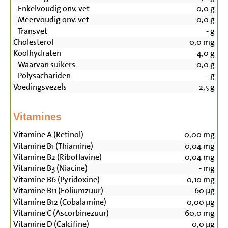
Enkelvoudig onv. vet
0,0
g
Meervoudig onv. vet
0,0
g
Transvet
-
g
Cholesterol
0,0
mg
Koolhydraten
4,0
g
Waarvan suikers
0,0
g
Polysachariden
-
g
Voedingsvezels
2,5
g
Vitamines
Vitamine A (Retinol)
0,00
mg
Vitamine B1 (Thiamine)
0,04
mg
Vitamine B2 (Riboflavine)
0,04
mg
Vitamine B3 (Niacine)
-
mg
Vitamine B6 (Pyridoxine)
0,10
mg
Vitamine B11 (Foliumzuur)
60
µg
Vitamine B12 (Cobalamine)
0,00
µg
Vitamine C (Ascorbinezuur)
60,0
mg
Vitamine D (Calcifine)
0,0
µg