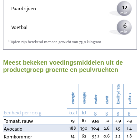
12
Paardrijden
6
Voetbal
* Tijden zijn berekend met een gewicht van 75,0 kilogram.
19
Stofzuigen
Meest bekeken voedingsmiddelen uit de
20
Strijken
productgroep groente en peulvruchten
23
Wassen
koolhydraten
energie
energie
suikers
water
eiwit
v
Eenheid per 100 g
kcal
kJ
g
g
g
g
19
81
93,9
1,0
2,9
2,9
0
Tomaat, rauw
188
790
70,4
2,6
1,5
1,4
1
Avocado
14
62
95,1
0,6
2,2
1,8
0
Komkommer