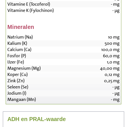
Vitamine E (Tocoferol)
-
mg
Vitamine K (Fylochinon)
-
µg
Mineralen
Natrium (Na)
10
mg
Kalium (K)
500
mg
Calcium (Ca)
100,0
mg
Fosfor (P)
60,0
mg
IJzer (Fe)
1,0
mg
Magnesium (Mg)
40,00
mg
Koper (Cu)
0,12
mg
Zink (Zn)
0,25
mg
Seleen (Se)
-
µg
Jodium (I)
-
µg
Mangaan (Mn)
-
mg
ADH en PRAL-waarde