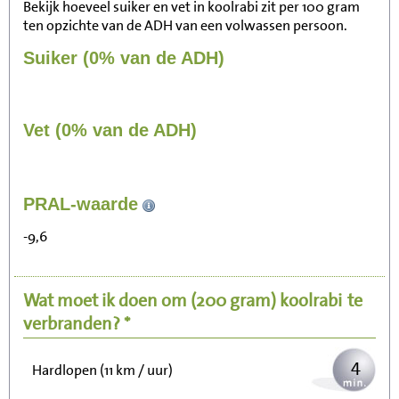
Bekijk hoeveel suiker en vet in koolrabi zit per 100 gram
ten opzichte van de ADH van een volwassen persoon.
Suiker (0% van de ADH)
Vet (0% van de ADH)
42
PRAL-waarde
Zitten, tv kijken
-9,6
8
Fietsen (15 km/uur)
Wat moet ik doen om
(200 gram)
koolrabi
te
10
Wandelen (5 km/uur)
verbranden? *
4
Hardlopen (11 km / uur)