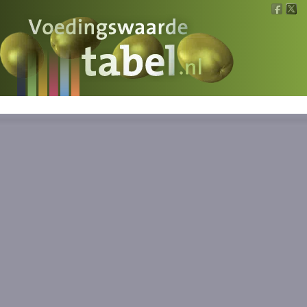
Voedingswaarde
Wat is wat?
Ons voedsel
Bereken
Nieuws
Boeken
Registreren
Inloggen