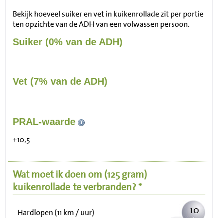
Bekijk hoeveel suiker en vet in kuikenrollade zit per portie
ten opzichte van de ADH van een volwassen persoon.
Suiker (0% van de ADH)
Vet (7% van de ADH)
106
PRAL-waarde
Zitten, tv kijken
+10,5
21
Fietsen (15 km/uur)
Wat moet ik doen om
(125 gram)
26
Wandelen (5 km/uur)
kuikenrollade
te verbranden? *
10
Hardlopen (11 km / uur)