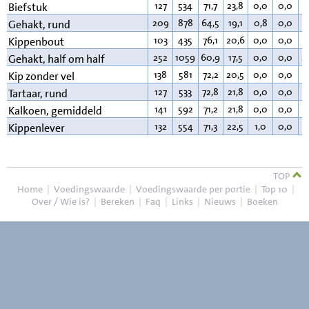
127
534
71,7
23,8
0,0
0,0
3
Biefstuk
209
878
64,5
19,1
0,8
0,0
1
Gehakt, rund
103
435
76,1
20,6
0,0
0,0
2
Kippenbout
252
1059
60,9
17,5
0,0
0,0
2
Gehakt, half om half
138
581
72,2
20,5
0,0
0,0
6
Kip zonder vel
127
533
72,8
21,8
0,0
0,0
4
Tartaar, rund
141
592
71,2
21,8
0,0
0,0
6
Kalkoen, gemiddeld
132
554
71,3
22,5
1,0
0,0
4
Kippenlever
TOP
Home
|
Voedingswaarde
|
Voedingswaarde per portie
|
Top 10
|
Over / Wie is?
|
Bereken
|
Faq
|
Links
|
Nieuws
|
Boeken