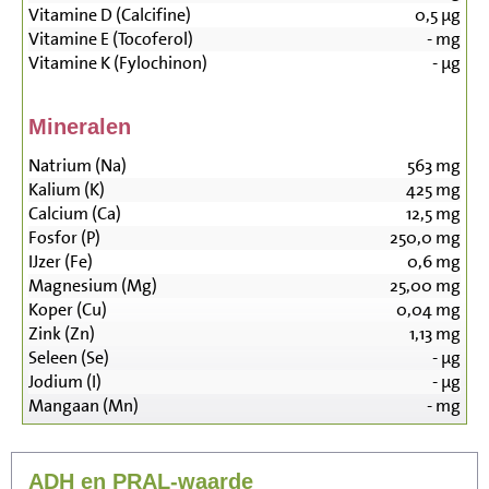
Vitamine D (Calcifine)
0,5
µg
Vitamine E (Tocoferol)
-
mg
Vitamine K (Fylochinon)
-
µg
Mineralen
Natrium (Na)
563
mg
Kalium (K)
425
mg
Calcium (Ca)
12,5
mg
Fosfor (P)
250,0
mg
IJzer (Fe)
0,6
mg
Magnesium (Mg)
25,00
mg
Koper (Cu)
0,04
mg
Zink (Zn)
1,13
mg
Seleen (Se)
-
µg
Jodium (I)
-
µg
Mangaan (Mn)
-
mg
ADH en PRAL-waarde