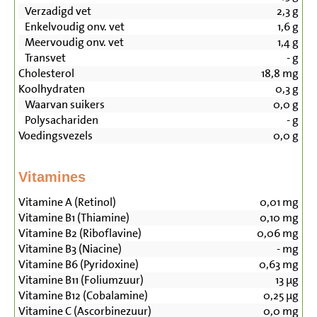
Verzadigd vet
2,3
g
Enkelvoudig onv. vet
1,6
g
Meervoudig onv. vet
1,4
g
Transvet
-
g
Cholesterol
18,8
mg
Koolhydraten
0,3
g
Waarvan suikers
0,0
g
Polysachariden
-
g
Voedingsvezels
0,0
g
Vitamines
Vitamine A (Retinol)
0,01
mg
Vitamine B1 (Thiamine)
0,10
mg
Vitamine B2 (Riboflavine)
0,06
mg
Vitamine B3 (Niacine)
-
mg
Vitamine B6 (Pyridoxine)
0,63
mg
Vitamine B11 (Foliumzuur)
13
µg
Vitamine B12 (Cobalamine)
0,25
µg
Vitamine C (Ascorbinezuur)
0,0
mg