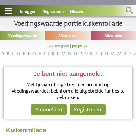
Contact
Inloggen
Registreren
Nieuws
Informatie
Voedingswaarde portie kuikenrollade
Voedingswaarde
Vitamines
Mineralen
Disclaimer
per 100 gram
|
per portie
A
B
C
D
E
F
G
H
I
J
K
L
M
N
O
P
Q
R
S
T
U
V
W
X
Y
Je bent niet aangemeld.
Meld je aan of registreer een account op
Voedingswaardetabel.nl om alle uitgebreide funties te
gebruiken.
Aanmelden
Registreren
Kuikenrollade