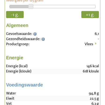
Weergave per 125 gram
-1 g.
+1 g.
Algemeen
Gevoelswaarde:
6,1
Gezondheidswaarde:
-
Productgroep:
Vlees
Energie
Energie (kcal)
146
kcal
Energie (kJoule)
618
kJoule
Voedingswaarde
Water
94,8
g
Eiwit
22,5
g
Vet
6,3
g