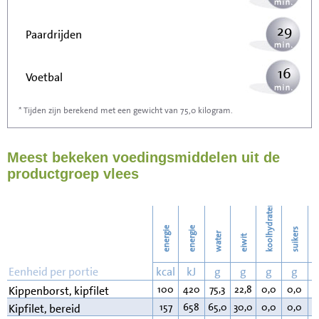
29
Paardrijden
16
Voetbal
* Tijden zijn berekend met een gewicht van 75,0 kilogram.
47
Stofzuigen
Meest bekeken voedingsmiddelen uit de
51
Strijken
productgroep vlees
59
Wassen
koolhydraten
energie
energie
suikers
water
eiwit
v
Eenheid per portie
kcal
kJ
g
g
g
g
100
420
75,3
22,8
0,0
0,0
0
Kippenborst, kipfilet
157
658
65,0
30,0
0,0
0,0
4
Kipfilet, bereid