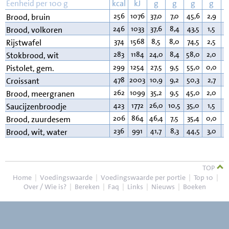
Eenheid per 100 g
kcal
kJ
g
g
g
g
256
1076
37,0
7,0
45,6
2,9
3
Brood, bruin
246
1033
37,6
8,4
43,5
1,5
2
Brood, volkoren
374
1568
8,5
8,0
74,5
2,5
3
Rijstwafel
283
1184
24,0
8,4
58,0
2,0
1
Stokbrood, wit
299
1254
27,5
9,5
55,0
0,0
3
Pistolet, gem.
478
2003
10,9
9,2
50,3
2,7
2
Croissant
262
1099
35,2
9,5
45,0
2,0
3
Brood, meergranen
423
1772
26,0
10,5
35,0
1,5
2
Saucijzenbroodje
206
864
46,4
7,5
35,4
0,0
2
Brood, zuurdesem
236
991
41,7
8,3
44,5
3,0
2
Brood, wit, water
TOP
Home
|
Voedingswaarde
|
Voedingswaarde per portie
|
Top 10
|
Over / Wie is?
|
Bereken
|
Faq
|
Links
|
Nieuws
|
Boeken