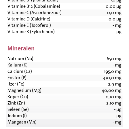
Vitamine B12 (Cobalamine)
0,00
µg
Vitamine C (Ascorbinezuur)
0,0
mg
Vitamine D (Calcifine)
0,0
µg
Vitamine E (Tocoferol)
-
mg
Vitamine K (Fylochinon)
-
µg
Mineralen
Natrium (Na)
650
mg
Kalium (K)
-
mg
Calcium (Ca)
195,0
mg
Fosfor (P)
370,0
mg
IJzer (Fe)
2,9
mg
Magnesium (Mg)
40,00
mg
Koper (Cu)
0,10
mg
Zink (Zn)
2,10
mg
Seleen (Se)
-
µg
Jodium (I)
-
µg
Mangaan (Mn)
-
mg