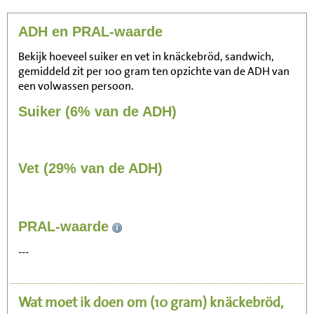
ADH en PRAL-waarde
Bekijk hoeveel suiker en vet in knäckebröd, sandwich,
gemiddeld zit per 100 gram ten opzichte van de ADH van
een volwassen persoon.
Suiker (6% van de ADH)
Vet (29% van de ADH)
35
PRAL-waarde
Zitten, tv kijken
---
7
Fietsen (15 km/uur)
Wat moet ik doen om
(10 gram)
knäckebröd,
9