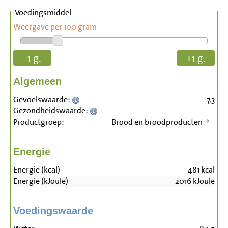
Voedingsmiddel
Weergave per 100 gram
-1 g.
+1 g.
Algemeen
Gevoelswaarde:
7,3
Gezondheidswaarde:
-
Productgroep:
Brood en broodproducten
Energie
Energie (kcal)
481
kcal
Energie (kJoule)
2016
kJoule
Voedingswaarde