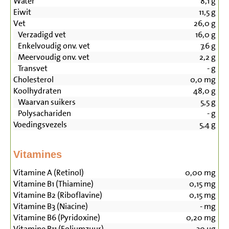
Water
8,1
g
Eiwit
11,5
g
Vet
26,0
g
Verzadigd vet
16,0
g
Enkelvoudig onv. vet
7,6
g
Meervoudig onv. vet
2,2
g
Transvet
-
g
Cholesterol
0,0
mg
Koolhydraten
48,0
g
Waarvan suikers
5,5
g
Polysachariden
-
g
Voedingsvezels
5,4
g
Vitamines
Vitamine A (Retinol)
0,00
mg
Vitamine B1 (Thiamine)
0,15
mg
Vitamine B2 (Riboflavine)
0,15
mg
Vitamine B3 (Niacine)
-
mg
Vitamine B6 (Pyridoxine)
0,20
mg
Vitamine B11 (Foliumzuur)
30
µg