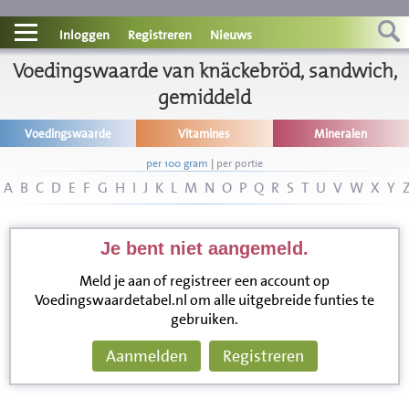
Contact
Inloggen
Registreren
Nieuws
Voedingswaarde van knäckebröd, sandwich,
Informatie
gemiddeld
Disclaimer
Voedingswaarde
Vitamines
Mineralen
per 100 gram
|
per portie
A
B
C
D
E
F
G
H
I
J
K
L
M
N
O
P
Q
R
S
T
U
V
W
X
Y
Je bent niet aangemeld.
Meld je aan of registreer een account op
Voedingswaardetabel.nl om alle uitgebreide funties te
gebruiken.
Aanmelden
Registreren