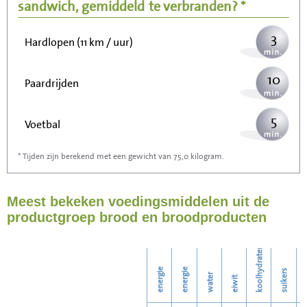
Wandelen (5 km/uur)
sandwich, gemiddeld
te verbranden? *
3
Hardlopen (11 km / uur)
10
Paardrijden
5
Voetbal
* Tijden zijn berekend met een gewicht van 75,0 kilogram.
15
Stofzuigen
Meest bekeken voedingsmiddelen uit de
17
Strijken
productgroep brood en broodproducten
19
Wassen
koolhydraten
energie
energie
suikers
water
eiwit
v