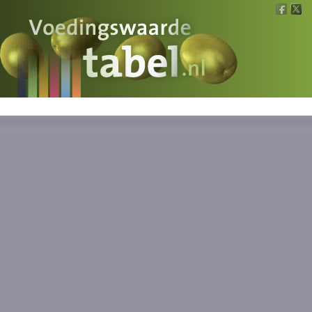
Voedingswaarde
Wat is wat?
Ons voedsel
Bereken
Nieuws
Boeken
Registreren
Inloggen