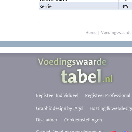
325
Kerrie
Home
|
Voedingswaarde
Registeer Individueel
Registeer Professional
Graphic design by JAgd
Hosting & webdesign
Disclaimer
Cookieinstellingen
©
2026
Voedingswaardetabel.nl