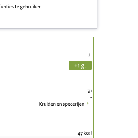
funties te gebruiken.
+1 g.
7,1
-
Kruiden en specerijen
47
kcal