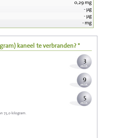
0,29
mg
34
-
µg
-
µg
7
-
mg
8
5 gram)
kaneel
te verbranden? *
3
9
5
an 75,0 kilogram.
15
16