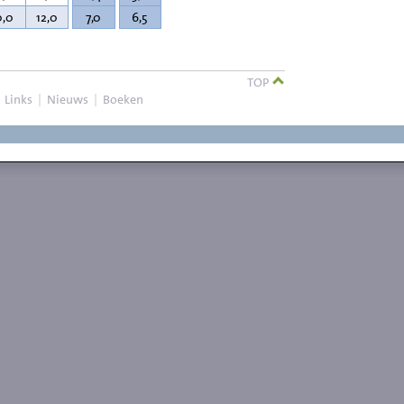
0,0
12,0
7,0
6,5
TOP
|
Links
|
Nieuws
|
Boeken