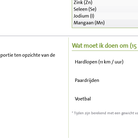
Zink (Zn)
Zitten, tv kijken
Seleen (Se)
Jodium (I)
Mangaan (Mn)
Fietsen (15 km/uur)
Wandelen (5 km/uur)
Wat moet ik doen om
(1
r portie ten opzichte van de
Hardlopen (11 km / uur)
Paardrijden
Voetbal
* Tijden zijn berekend met een gewicht v
Stofzuigen
Strijken