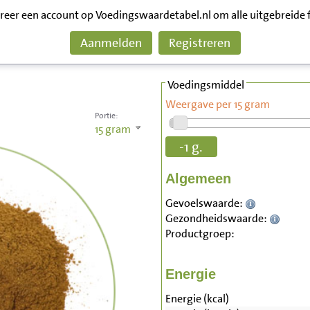
treer een account op Voedingswaardetabel.nl om alle uitgebreide 
Aanmelden
Registreren
Voedingsmiddel
Weergave per 15 gram
Portie:
15
gram
-1 g.
Algemeen
Gevoelswaarde:
Gezondheidswaarde:
Productgroep:
Energie
Energie (kcal)