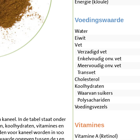
Energie (kJoule)
Voedingswaarde
Water
Eiwit
Vet
Verzadigd vet
Enkelvoudig onv. vet
Meervoudig onv. vet
Transvet
Cholesterol
Koolhydraten
Waarvan suikers
Polysachariden
Voedingsvezels
kaneel. In de tabel staat onder
Vitamines
en, koolhydraten, vitamines en
en voor kaneel worden in 100
Vitamine A (Retinol)
waarde opgeven tussen de 1 en