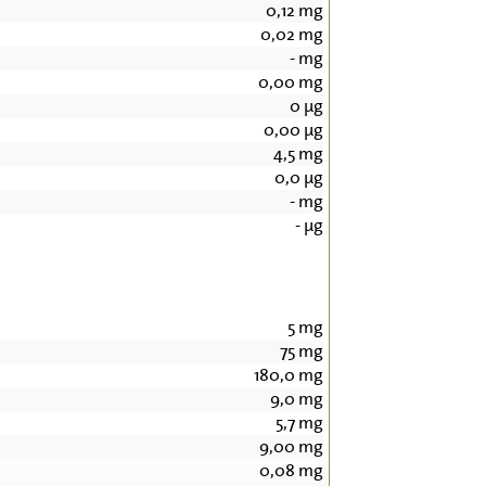
0,12
mg
0,02
mg
-
mg
0,00
mg
0
µg
0,00
µg
4,5
mg
0,0
µg
-
mg
-
µg
5
mg
75
mg
180,0
mg
9,0
mg
5,7
mg
9,00
mg
0,08
mg