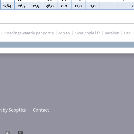
1364
26,5
12,5
36,0
0,0
12,0
0,0
|
Voedingswaarde per portie
|
Top 10
|
Over / Wie is?
|
Bereken
|
Faq
 by Seoptics
Contact