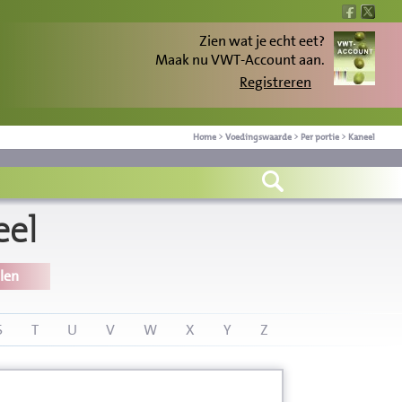
Zien wat je echt eet?
Maak nu VWT-Account aan.
Registreren
Home
>
Voedingswaarde
>
Per portie
>
Kaneel
eel
len
S
T
U
V
W
X
Y
Z