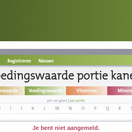
Registreren
Nieuws
edingswaarde portie kan
inwaarde
Voedingswaarde
Vitamines
Minera
per 100 gram
|
per portie
H
I
J
K
L
M
N
O
P
Q
R
Je bent niet aangemeld.