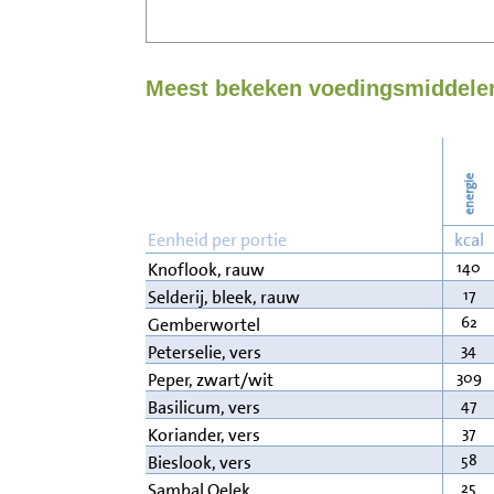
Meest bekeken voedingsmiddelen 
energie
Eenheid per portie
kcal
140
Knoflook, rauw
17
Selderij, bleek, rauw
62
Gemberwortel
34
Peterselie, vers
309
Peper, zwart/wit
47
Basilicum, vers
37
Koriander, vers
58
Bieslook, vers
25
Sambal Oelek