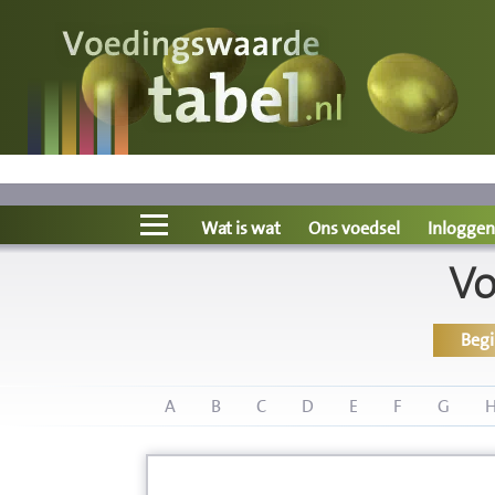
Voedingswaarde
Wat is wat?
Ons voedsel
Wat is wat
Ons voedsel
Inloggen
Vo
Bereken
Beg
Nieuws
Boeken
A
B
C
D
E
F
G
Registreren