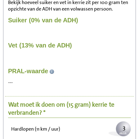
Bekijk hoeveel suiker en vet in kerrie zit per 100 gram ten
opzichte van de ADH van een volwassen persoon.
Suiker (0% van de ADH)
Vet (13% van de ADH)
35
PRAL-waarde
Zitten, tv kijken
---
7
Fietsen (15 km/uur)
Wat moet ik doen om
(15 gram)
kerrie
te
9
Wandelen (5 km/uur)
verbranden? *
3
Hardlopen (11 km / uur)