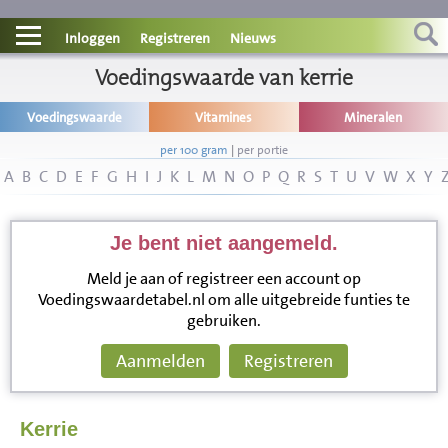
Contact
Inloggen
Registreren
Nieuws
Informatie
Voedingswaarde van kerrie
Voedingswaarde
Vitamines
Mineralen
Disclaimer
per 100 gram
|
per portie
A
B
C
D
E
F
G
H
I
J
K
L
M
N
O
P
Q
R
S
T
U
V
W
X
Y
Je bent niet aangemeld.
Meld je aan of registreer een account op
Voedingswaardetabel.nl om alle uitgebreide funties te
gebruiken.
Aanmelden
Registreren
Kerrie