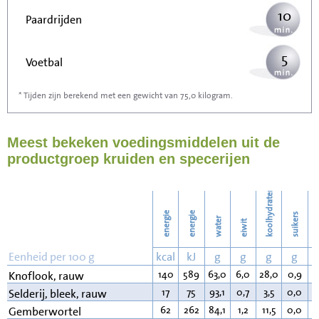
10
Paardrijden
5
Voetbal
* Tijden zijn berekend met een gewicht van 75,0 kilogram.
16
Stofzuigen
Meest bekeken voedingsmiddelen uit de
17
Strijken
productgroep kruiden en specerijen
20
Wassen
koolhydraten
energie
energie
suikers
water
eiwit
v
Eenheid per 100 g
kcal
kJ
g
g
g
g
140
589
63,0
6,0
28,0
0,9
0
Knoflook, rauw
17
75
93,1
0,7
3,5
0,0
0
Selderij, bleek, rauw
62
262
84,1
1,2
11,5
0,0
1
Gemberwortel