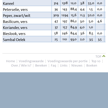
314
1318
12,0
3,8
55,0
0,0
3
Kaneel
34
143
88,4
4,4
1,5
0,0
0
Peterselie, vers
309
1294
15,6
11,3
50,0
0,0
2
Peper, zwart/wit
47
197
86,2
3,0
5,0
4,6
0
Basilicum, vers
37
157
84,9
4,0
1,0
0
Koriander, vers
58
246
84,4
3,6
8,5
0,0
0
Bieslook, vers
25
110
93,0
2,0
3,5
3,5
0
Sambal Oelek
TOP
Home
|
Voedingswaarde
|
Voedingswaarde per portie
|
Top 10
|
Over / Wie is?
|
Bereken
|
Faq
|
Links
|
Nieuws
|
Boeken