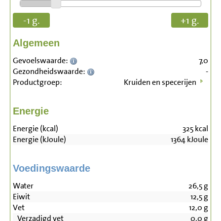
-1 g.
+1 g.
Algemeen
Gevoelswaarde:
7,0
Gezondheidswaarde:
-
Productgroep:
Kruiden en specerijen
Energie
Energie (kcal)
325
kcal
Energie (kJoule)
1364
kJoule
Voedingswaarde
Water
26,5
g
Eiwit
12,5
g
Vet
12,0
g
Verzadigd vet
0,0
g