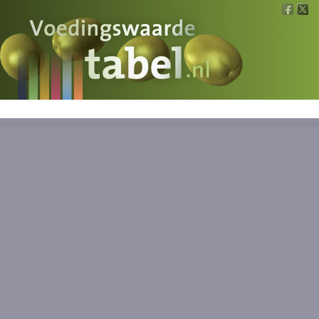
Voedingswaarde
Wat is wat?
Ons voedsel
Bereken
Nieuws
Boeken
Registreren
Inloggen