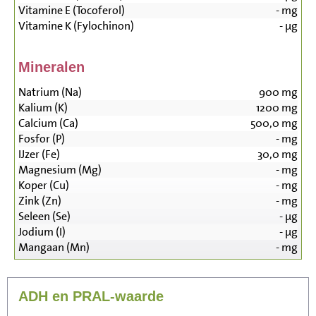
Vitamine E (Tocoferol)
-
mg
Vitamine K (Fylochinon)
-
µg
Mineralen
Natrium (Na)
900
mg
Kalium (K)
1200
mg
Calcium (Ca)
500,0
mg
Fosfor (P)
-
mg
IJzer (Fe)
30,0
mg
Magnesium (Mg)
-
mg
Koper (Cu)
-
mg
Zink (Zn)
-
mg
Seleen (Se)
-
µg
Jodium (I)
-
µg
Mangaan (Mn)
-
mg
ADH en PRAL-waarde