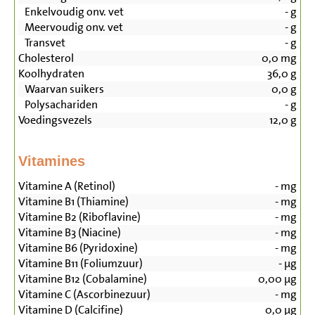
Enkelvoudig onv. vet
-
g
Meervoudig onv. vet
-
g
Transvet
-
g
Cholesterol
0,0
mg
Koolhydraten
36,0
g
Waarvan suikers
0,0
g
Polysachariden
-
g
Voedingsvezels
12,0
g
Vitamines
Vitamine A (Retinol)
-
mg
Vitamine B1 (Thiamine)
-
mg
Vitamine B2 (Riboflavine)
-
mg
Vitamine B3 (Niacine)
-
mg
Vitamine B6 (Pyridoxine)
-
mg
Vitamine B11 (Foliumzuur)
-
µg
Vitamine B12 (Cobalamine)
0,00
µg
Vitamine C (Ascorbinezuur)
-
mg
Vitamine D (Calcifine)
0,0
µg