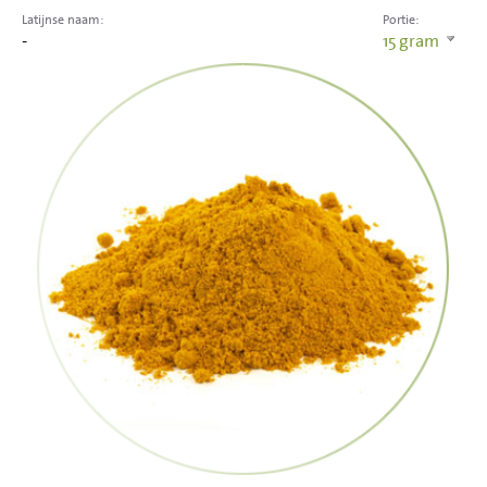
Latijnse naam:
Portie:
-
15
gram