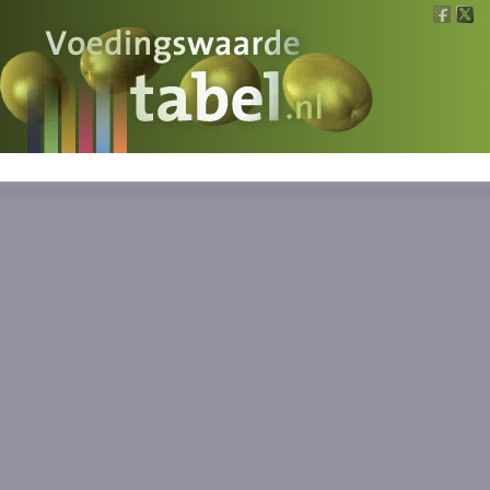
Voedingswaarde
Wat is wat?
Ons voedsel
Bereken
Nieuws
Boeken
Registreren
Inloggen