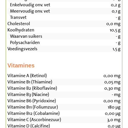
Enkelvoudig onv. vet
0,2
g
Meervoudig onv. vet
0,1
g
Transvet
-
g
Cholesterol
0,0
mg
Koolhydraten
10,5
g
Waarvan suikers
-
g
Polysachariden
-
g
Voedingsvezels
1,5
g
Vitamines
Vitamine A (Retinol)
0,00
mg
Vitamine B1 (Thiamine)
0,05
mg
Vitamine B2 (Riboflavine)
0,30
mg
Vitamine B3 (Niacine)
-
mg
Vitamine B6 (Pyridoxine)
0,00
mg
Vitamine B11 (Foliumzuur)
180
µg
Vitamine B12 (Cobalamine)
0,00
µg
Vitamine C (Ascorbinezuur)
3,0
mg
Vitamine D (Calcifine)
0,0
µg