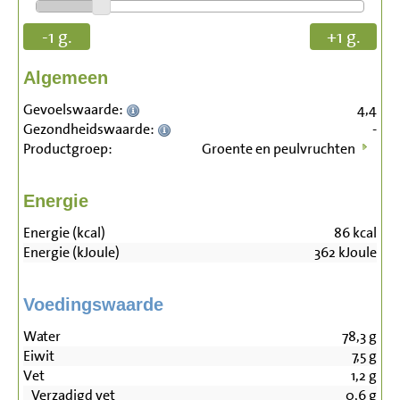
-1 g.
+1 g.
Algemeen
Gevoelswaarde:
4,4
Gezondheidswaarde:
-
Productgroep:
Groente en peulvruchten
Energie
Energie (kcal)
86
kcal
Energie (kJoule)
362
kJoule
Voedingswaarde
Water
78,3
g
Eiwit
7,5
g
Vet
1,2
g
Verzadigd vet
0,6
g