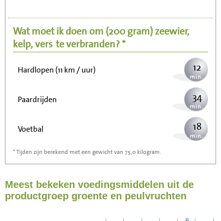
25
Fietsen (15 km/uur)
Wat moet ik doen om
(200 gram)
zeewier,
31
Wandelen (5 km/uur)
kelp, vers
te verbranden? *
12
Hardlopen (11 km / uur)
34
Paardrijden
18
Voetbal
* Tijden zijn berekend met een gewicht van 75,0 kilogram.
55
Stofzuigen
Meest bekeken voedingsmiddelen uit de
60
Strijken
productgroep groente en peulvruchten
69
Wassen