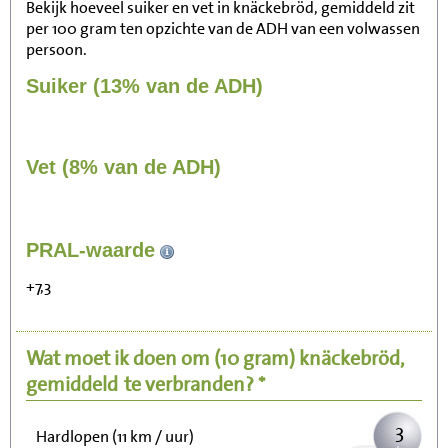
Bekijk hoeveel suiker en vet in knäckebröd, gemiddeld zit
per 100 gram ten opzichte van de ADH van een volwassen
persoon.
Suiker (13% van de ADH)
Vet (8% van de ADH)
28
PRAL-waarde
Zitten, tv kijken
+7,3
6
Fietsen (15 km/uur)
Wat moet ik doen om
(10 gram)
knäckebröd,
7
Wandelen (5 km/uur)
gemiddeld
te verbranden? *
3
Hardlopen (11 km / uur)