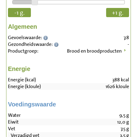
-1 g.
+1 g.
Algemeen
Gevoelswaarde:
7,8
Gezondheidswaarde:
-
Productgroep:
Brood en broodproducten
Energie
Energie (kcal)
388
kcal
Energie (kJoule)
1626
kJoule
Voedingswaarde
Water
9,5
g
Eiwit
12,0
g
Vet
7,5
g
Verzadigd vet
3,5
g