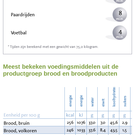
8
Paardrijden
4
Voetbal
* Tijden zijn berekend met een gewicht van 75,0 kilogram.
12
Stofzuigen
Meest bekeken voedingsmiddelen uit de
13
Strijken
productgroep brood en broodproducten
16
Wassen
koolhydraten
energie
energie
suikers
water
eiwit
v
Eenheid per 100 g
kcal
kJ
g
g
g
g
256
1076
37,0
7,0
45,6
2,9
3
Brood, bruin
246
1033
37,6
8,4
43,5
1,5
2
Brood, volkoren