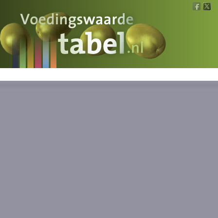
Voedingswaarde
Wat is wat?
Ons voedsel
Bereken
Nieuws
Boeken
Registreren
Inloggen