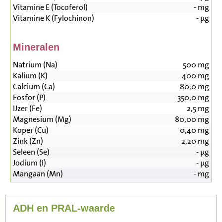
Vitamine E (Tocoferol)
-
mg
Vitamine K (Fylochinon)
-
µg
Mineralen
Natrium (Na)
500
mg
Kalium (K)
400
mg
Calcium (Ca)
80,0
mg
Fosfor (P)
350,0
mg
IJzer (Fe)
2,5
mg
Magnesium (Mg)
80,00
mg
Koper (Cu)
0,40
mg
Zink (Zn)
2,20
mg
Seleen (Se)
-
µg
Jodium (I)
-
µg
Mangaan (Mn)
-
mg
ADH en PRAL-waarde