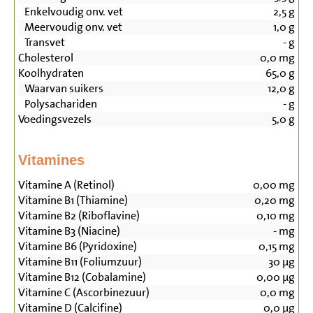
Enkelvoudig onv. vet
2,5
g
Meervoudig onv. vet
1,0
g
Transvet
-
g
Cholesterol
0,0
mg
Koolhydraten
65,0
g
Waarvan suikers
12,0
g
Polysachariden
-
g
Voedingsvezels
5,0
g
Vitamines
Vitamine A (Retinol)
0,00
mg
Vitamine B1 (Thiamine)
0,20
mg
Vitamine B2 (Riboflavine)
0,10
mg
Vitamine B3 (Niacine)
-
mg
Vitamine B6 (Pyridoxine)
0,15
mg
Vitamine B11 (Foliumzuur)
30
µg
Vitamine B12 (Cobalamine)
0,00
µg
Vitamine C (Ascorbinezuur)
0,0
mg
Vitamine D (Calcifine)
0,0
µg