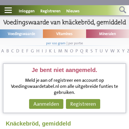
Contact
Inloggen
Registreren
Nieuws
Voedingswaarde van knäckebröd, gemiddeld
Informatie
Voedingswaarde
Vitamines
Mineralen
Disclaimer
per 100 gram
|
per portie
A
B
C
D
E
F
G
H
I
J
K
L
M
N
O
P
Q
R
S
T
U
V
W
X
Y
Je bent niet aangemeld.
Meld je aan of registreer een account op
Voedingswaardetabel.nl om alle uitgebreide funties te
gebruiken.
Aanmelden
Registreren
Knäckebröd, gemiddeld