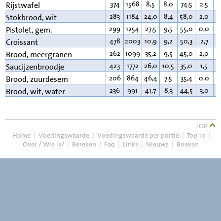
374
1568
8,5
8,0
74,5
2,5
3
Rijstwafel
283
1184
24,0
8,4
58,0
2,0
1
Stokbrood, wit
299
1254
27,5
9,5
55,0
0,0
3
Pistolet, gem.
478
2003
10,9
9,2
50,3
2,7
2
Croissant
262
1099
35,2
9,5
45,0
2,0
3
Brood, meergranen
423
1772
26,0
10,5
35,0
1,5
2
Saucijzenbroodje
206
864
46,4
7,5
35,4
0,0
2
Brood, zuurdesem
236
991
41,7
8,3
44,5
3,0
2
Brood, wit, water
TOP
Home
|
Voedingswaarde
|
Voedingswaarde per portie
|
Top 10
|
Over / Wie is?
|
Bereken
|
Faq
|
Links
|
Nieuws
|
Boeken