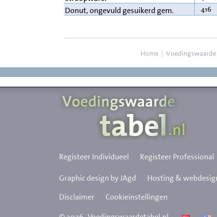
416
Donut, ongevuld gesuikerd gem.
Home
|
Voedingswaarde
Registeer Individueel
Registeer Professional
Graphic design by JAgd
Hosting & webdesign
Disclaimer
Cookieinstellingen
©
2026
Voedingswaardetabel.nl