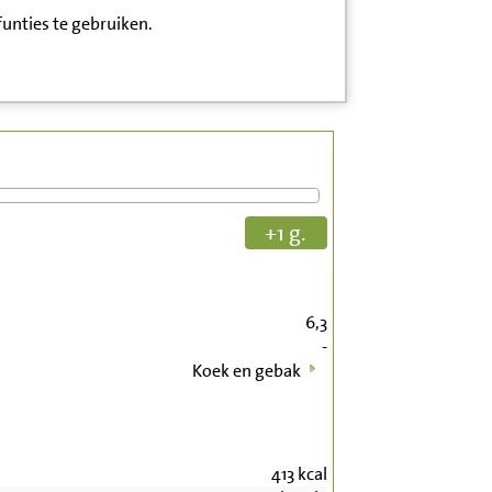
funties te gebruiken.
+1 g.
6,3
-
Koek en gebak
413
kcal