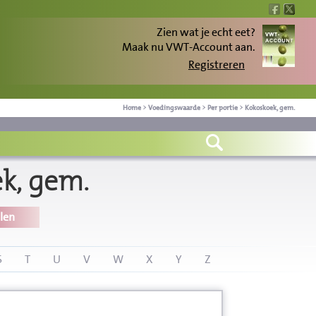
Zien wat je echt eet?
Maak nu VWT-Account aan.
Registreren
Home
>
Voedingswaarde
>
Per portie
>
Kokoskoek, gem.
k, gem.
len
S
T
U
V
W
X
Y
Z