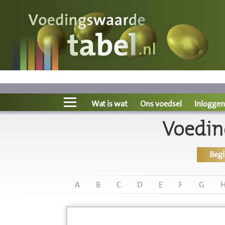
Voedingswaarde
Wat is wat?
Ons voedsel
Wat is wat
Ons voedsel
Inloggen
Voedin
Bereken
Beg
Nieuws
Boeken
A
B
C
D
E
F
G
Registreren