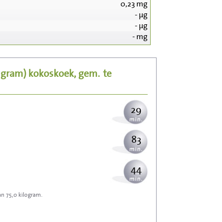
0,23
mg
-
µg
300
-
µg
-
mg
60
5 gram)
kokoskoek, gem.
te
73
29
83
44
an 75,0 kilogram.
132