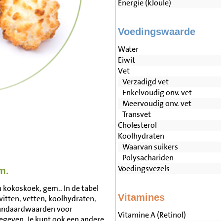
Energie (kJoule)
Voedingswaarde
Water
Eiwit
Vet
Verzadigd vet
Enkelvoudig onv. vet
Meervoudig onv. vet
Transvet
Cholesterol
Koolhydraten
Waarvan suikers
Polysachariden
Voedingsvezels
m.
 kokoskoek, gem.. In de tabel
Vitamines
witten, vetten, koolhydraten,
tandaardwaarden voor
Vitamine A (Retinol)
geven. Je kunt ook een andere