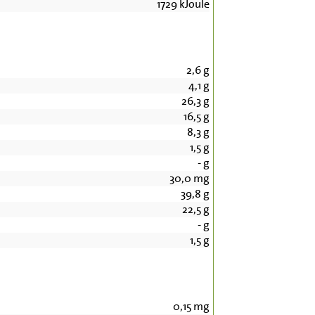
1729
kJoule
2,6
g
4,1
g
26,3
g
16,5
g
8,3
g
1,5
g
-
g
30,0
mg
39,8
g
22,5
g
-
g
1,5
g
0,15
mg