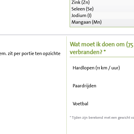
Zink (Zn)
Seleen (Se)
Zitten, tv kijken
Jodium (I)
Mangaan (Mn)
Fietsen (15 km/uur)
Wat moet ik doen om
(7
Wandelen (5 km/uur)
verbranden? *
em. zit per portie ten opzichte
Hardlopen (11 km / uur)
Paardrijden
Voetbal
* Tijden zijn berekend met een gewicht v
Stofzuigen