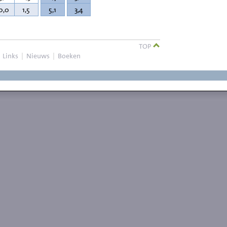
0,0
1,5
5,1
3,4
TOP
|
Links
|
Nieuws
|
Boeken