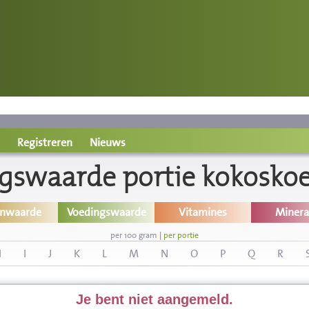
Registreren
Nieuws
gswaarde portie kokoskoe
inwaarde
Voedingswaarde
Vitamines
Minera
per 100 gram
|
per portie
H
I
J
K
L
M
N
O
P
Q
R
Je bent niet aangemeld.