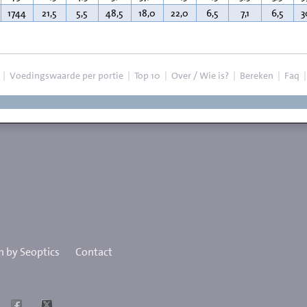
1744
21,5
5,5
48,5
18,0
22,0
6,5
7,1
6,5
3
|
Voedingswaarde per portie
|
Top 10
|
Over / Wie is?
|
Bereken
|
Faq
 by Seoptics
Contact