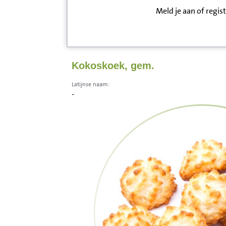
Meld je aan of regis
Inloggen
Contact
Kokoskoek, gem.
Informatie
Latijnse naam:
-
Disclaimer