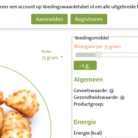
treer een account op Voedingswaardetabel.nl om alle uitgebreide 
Aanmelden
Registreren
Voedingsmiddel
Weergave per 75 gram
Portie:
75
gram
-1 g.
Algemeen
Gevoelswaarde:
Gezondheidswaarde:
Productgroep:
Energie
Energie (kcal)