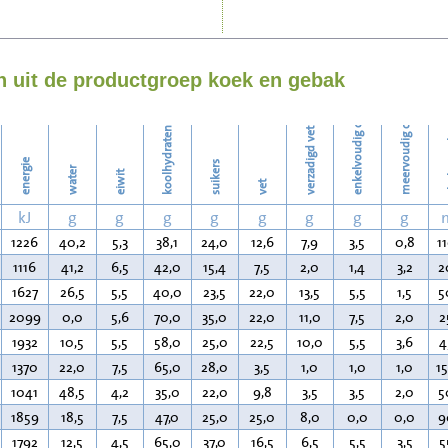
Strijken
enkelvoudig onverzadigd vet
meervoudig onverzadigd vet
Wassen
 uit de productgroep koek en gebak
koolhydraten
verzadigd vet
ch
energie
suikers
water
eiwit
vet
kJ
g
g
g
g
g
g
g
g
1226
40,2
5,3
38,1
24,0
12,6
7,9
3,5
0,8
1
1116
41,2
6,5
42,0
15,4
7,5
2,0
1,4
3,2
2
1627
26,5
5,5
40,0
23,5
22,0
13,5
5,5
1,5
5
2099
0,0
5,6
70,0
35,0
22,0
11,0
7,5
2,0
2
1932
10,5
5,5
58,0
25,0
22,5
10,0
5,5
3,6
4
1370
22,0
7,5
65,0
28,0
3,5
1,0
1,0
1,0
1
1041
48,5
4,2
35,0
22,0
9,8
3,5
3,5
2,0
5
1859
18,5
7,5
47,0
25,0
25,0
8,0
0,0
0,0
9
1792
12,5
4,5
65,0
37,0
16,5
6,5
5,5
3,5
5