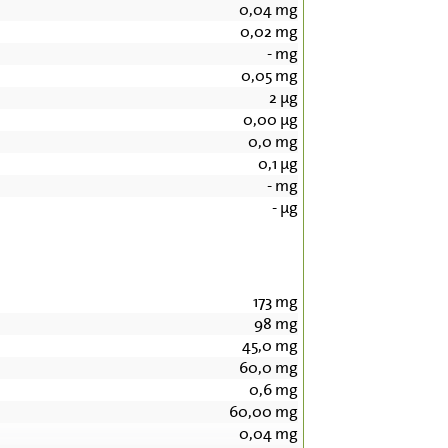
0,04
mg
0,02
mg
-
mg
0,05
mg
2
µg
0,00
µg
0,0
mg
0,1
µg
-
mg
-
µg
173
mg
98
mg
45,0
mg
60,0
mg
0,6
mg
60,00
mg
0,04
mg