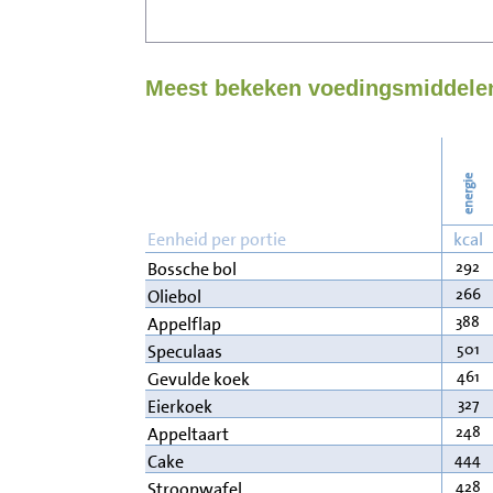
Meest bekeken voedingsmiddelen
energie
Eenheid per portie
kcal
292
Bossche bol
266
Oliebol
388
Appelflap
501
Speculaas
461
Gevulde koek
327
Eierkoek
248
Appeltaart
444
Cake
428
Stroopwafel