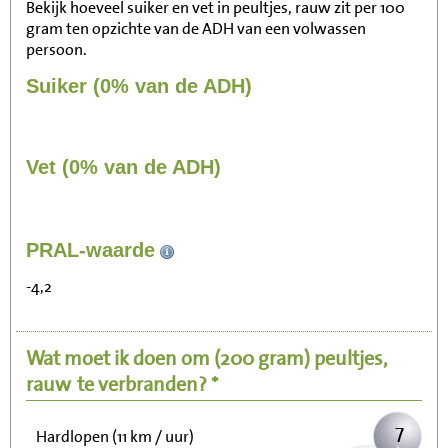
Bekijk hoeveel suiker en vet in peultjes, rauw zit per 100
gram ten opzichte van de ADH van een volwassen
persoon.
Suiker (0% van de ADH)
Vet (0% van de ADH)
68
PRAL-waarde
Zitten, tv kijken
-4,2
14
Fietsen (15 km/uur)
Wat moet ik doen om
(200 gram)
peultjes,
17
Wandelen (5 km/uur)
rauw
te verbranden? *
7
Hardlopen (11 km / uur)