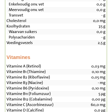
Enkelvoudig onv. vet
0,0
g
Meervoudig onv. vet
0,0
g
Transvet
-
g
Cholesterol
0,0
mg
Koolhydraten
7,5
g
Waarvan suikers
0,0
g
Polysachariden
-
g
Voedingsvezels
2,5
g
Vitamines
Vitamine A (Retinol)
0,03
mg
Vitamine B1 (Thiamine)
0,10
mg
Vitamine B2 (Riboflavine)
0,05
mg
Vitamine B3 (Niacine)
-
mg
Vitamine B6 (Pyridoxine)
0,10
mg
Vitamine B11 (Foliumzuur)
5
µg
Vitamine B12 (Cobalamine)
0,00
µg
Vitamine C (Ascorbinezuur)
60,0
mg
Vitamine D (Calcifine)
0,0
µg