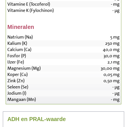
Vitamine E (Tocoferol)
-
mg
Vitamine K (Fylochinon)
-
µg
Mineralen
Natrium (Na)
5
mg
Kalium (K)
250
mg
Calcium (Ca)
40,0
mg
Fosfor (P)
30,0
mg
IJzer (Fe)
2,1
mg
Magnesium (Mg)
30,00
mg
Koper (Cu)
0,05
mg
Zink (Zn)
0,50
mg
Seleen (Se)
-
µg
Jodium (I)
-
µg
Mangaan (Mn)
-
mg
ADH en PRAL-waarde