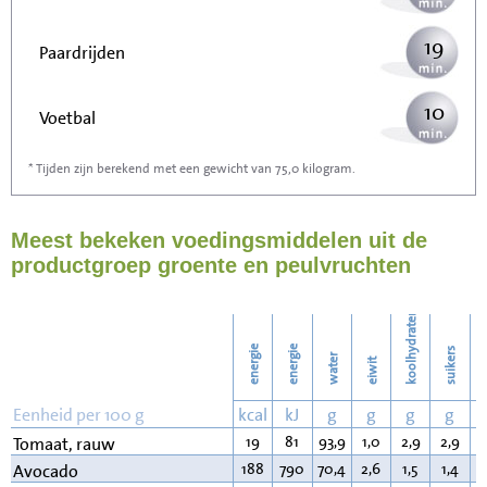
19
Paardrijden
10
Voetbal
* Tijden zijn berekend met een gewicht van 75,0 kilogram.
30
Stofzuigen
Meest bekeken voedingsmiddelen uit de
33
Strijken
productgroep groente en peulvruchten
38
Wassen
koolhydraten
energie
energie
suikers
water
eiwit
v
Eenheid per 100 g
kcal
kJ
g
g
g
g
19
81
93,9
1,0
2,9
2,9
0
Tomaat, rauw
188
790
70,4
2,6
1,5
1,4
1
Avocado