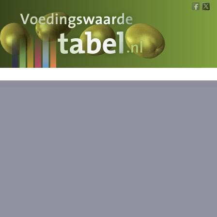
Voedingswaarde
Wat is wat?
Ons voedsel
Bereken
Nieuws
Boeken
Registreren
Inloggen