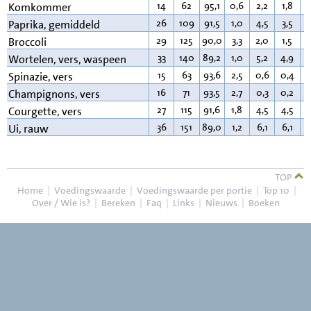
14
62
95,1
0,6
2,2
1,8
0
Komkommer
26
109
91,5
1,0
4,5
3,5
0
Paprika, gemiddeld
29
125
90,0
3,3
2,0
1,5
0
Broccoli
33
140
89,2
1,0
5,2
4,9
0
Wortelen, vers, waspeen
15
63
93,6
2,5
0,6
0,4
0
Spinazie, vers
16
71
93,5
2,7
0,3
0,2
0
Champignons, vers
27
115
91,6
1,8
4,5
4,5
0
Courgette, vers
36
151
89,0
1,2
6,1
6,1
0
Ui, rauw
TOP
Home
|
Voedingswaarde
|
Voedingswaarde per portie
|
Top 10
|
Over / Wie is?
|
Bereken
|
Faq
|
Links
|
Nieuws
|
Boeken