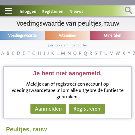
Contact
Inloggen
Registreren
Nieuws
Informatie
Voedingswaarde van peultjes, rauw
Voedingswaarde
Vitamines
Mineralen
Disclaimer
per 100 gram
|
per portie
A
B
C
D
E
F
G
H
I
J
K
L
M
N
O
P
Q
R
S
T
U
V
W
X
Y
Je bent niet aangemeld.
Meld je aan of registreer een account op
Voedingswaardetabel.nl om alle uitgebreide funties te
gebruiken.
Aanmelden
Registreren
Peultjes, rauw