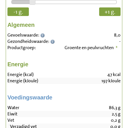
-1 g.
+1 g.
Algemeen
Gevoelswaarde:
8,0
Gezondheidswaarde:
-
Productgroep:
Groente en peulvruchten
Energie
Energie (kcal)
47
kcal
Energie (kJoule)
197
kJoule
Voedingswaarde
Water
86,3
g
Eiwit
2,5
g
Vet
0,2
g
Verzadigd vet
0,0
g