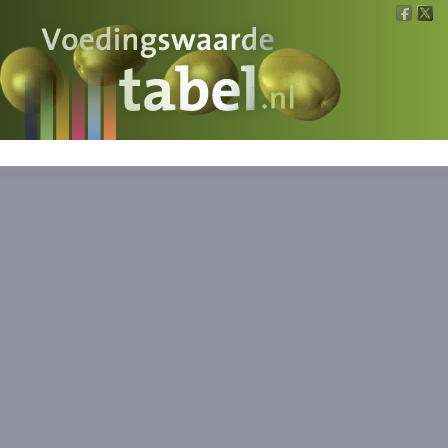
Voedingswaarde
Wat is wat?
Ons voedsel
Bereken
Nieuws
Boeken
Registreren
Inloggen