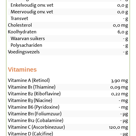
Enkelvoudig onv. vet
0,0
g
Meervoudig onv. vet
0,0
g
Transvet
-
g
Cholesterol
0,0
mg
Koolhydraten
6,0
g
Waarvan suikers
-
g
Polysachariden
-
g
Voedingsvezels
-
g
Vitamines
Vitamine A (Retinol)
3,90
mg
Vitamine B1 (Thiamine)
0,09
mg
Vitamine B2 (Riboflavine)
0,22
mg
Vitamine B3 (Niacine)
-
mg
Vitamine B6 (Pyridoxine)
-
mg
Vitamine B11 (Foliumzuur)
-
µg
Vitamine B12 (Cobalamine)
-
µg
Vitamine C (Ascorbinezuur)
120,0
mg
Vitamine D (Calcifine)
-
µg