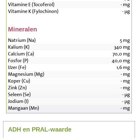
Vitamine E (Tocoferol)
-
mg
Vitamine K (Fylochinon)
-
µg
Mineralen
Natrium (Na)
5
mg
Kalium (K)
340
mg
Calcium (Ca)
70,0
mg
Fosfor (P)
40,0
mg
IJzer (Fe)
1,6
mg
Magnesium (Mg)
-
mg
Koper (Cu)
-
mg
Zink (Zn)
-
mg
Seleen (Se)
-
µg
Jodium (I)
-
µg
Mangaan (Mn)
-
mg
ADH en PRAL-waarde