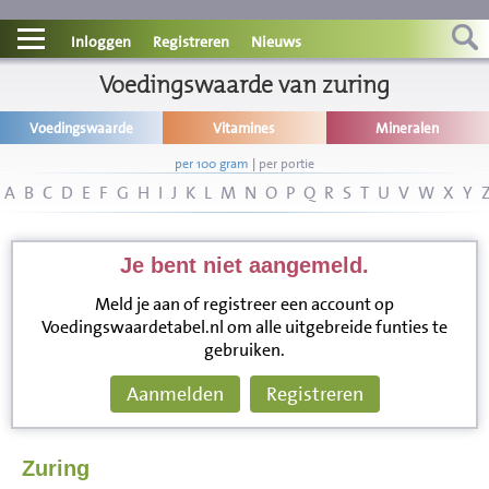
Contact
Inloggen
Registreren
Nieuws
Informatie
Voedingswaarde van zuring
Voedingswaarde
Vitamines
Mineralen
Disclaimer
per 100 gram
|
per portie
A
B
C
D
E
F
G
H
I
J
K
L
M
N
O
P
Q
R
S
T
U
V
W
X
Y
Je bent niet aangemeld.
Meld je aan of registreer een account op
Voedingswaardetabel.nl om alle uitgebreide funties te
gebruiken.
Aanmelden
Registreren
Zuring