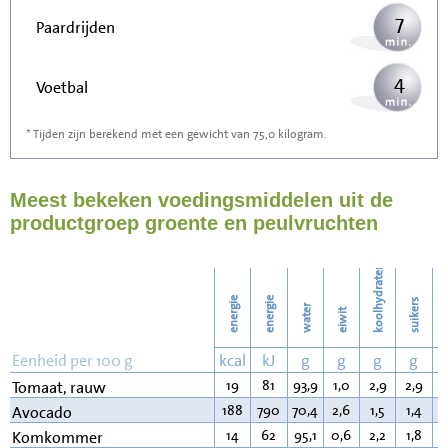
7
Paardrijden
4
Voetbal
* Tijden zijn berekend met een gewicht van 75,0 kilogram.
11
Stofzuigen
Meest bekeken voedingsmiddelen uit de
12
Strijken
productgroep groente en peulvruchten
14
Wassen
koolhydraten
energie
energie
suikers
water
eiwit
v
Eenheid per 100 g
kcal
kJ
g
g
g
g
19
81
93,9
1,0
2,9
2,9
0
Tomaat, rauw
188
790
70,4
2,6
1,5
1,4
1
Avocado
14
62
95,1
0,6
2,2
1,8
0
Komkommer