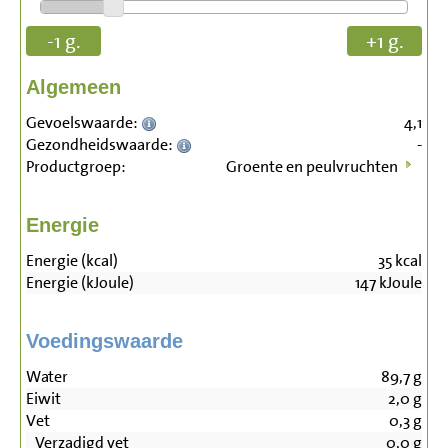
-1 g.
+1 g.
Algemeen
Gevoelswaarde:
4,1
Gezondheidswaarde:
-
Productgroep:
Groente en peulvruchten
Energie
Energie (kcal)
35
kcal
Energie (kJoule)
147
kJoule
Voedingswaarde
Water
89,7
g
Eiwit
2,0
g
Vet
0,3
g
Verzadigd vet
0,0
g