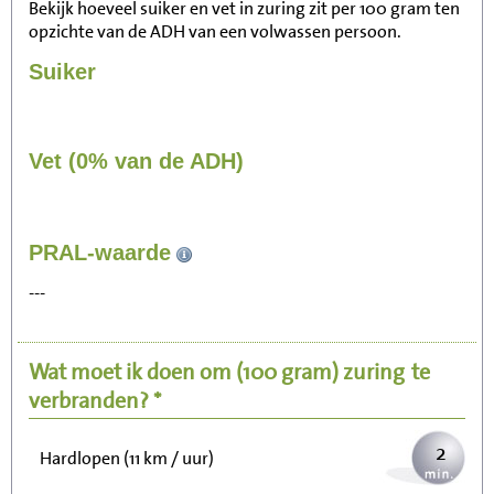
Bekijk hoeveel suiker en vet in zuring zit per 100 gram ten
opzichte van de ADH van een volwassen persoon.
Suiker
Vet (0% van de ADH)
25
PRAL-waarde
Zitten, tv kijken
---
5
Fietsen (15 km/uur)
Wat moet ik doen om
(100 gram)
zuring
te
6
Wandelen (5 km/uur)
verbranden? *
2
Hardlopen (11 km / uur)