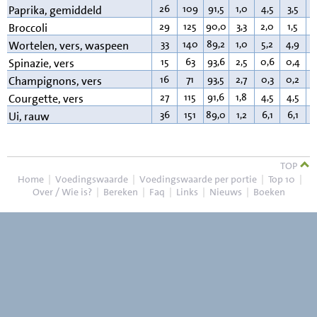
26
109
91,5
1,0
4,5
3,5
0
Paprika, gemiddeld
29
125
90,0
3,3
2,0
1,5
0
Broccoli
33
140
89,2
1,0
5,2
4,9
0
Wortelen, vers, waspeen
15
63
93,6
2,5
0,6
0,4
0
Spinazie, vers
16
71
93,5
2,7
0,3
0,2
0
Champignons, vers
27
115
91,6
1,8
4,5
4,5
0
Courgette, vers
36
151
89,0
1,2
6,1
6,1
0
Ui, rauw
TOP
Home
|
Voedingswaarde
|
Voedingswaarde per portie
|
Top 10
|
Over / Wie is?
|
Bereken
|
Faq
|
Links
|
Nieuws
|
Boeken