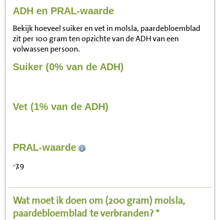
ADH en PRAL-waarde
Bekijk hoeveel suiker en vet in molsla, paardebloemblad
zit per 100 gram ten opzichte van de ADH van een
volwassen persoon.
Suiker (0% van de ADH)
Vet (1% van de ADH)
81
PRAL-waarde
Zitten, tv kijken
-7,9
16
Fietsen (15 km/uur)
Wat moet ik doen om
(200 gram)
molsla,
20
Wandelen (5 km/uur)
paardebloemblad
te verbranden? *