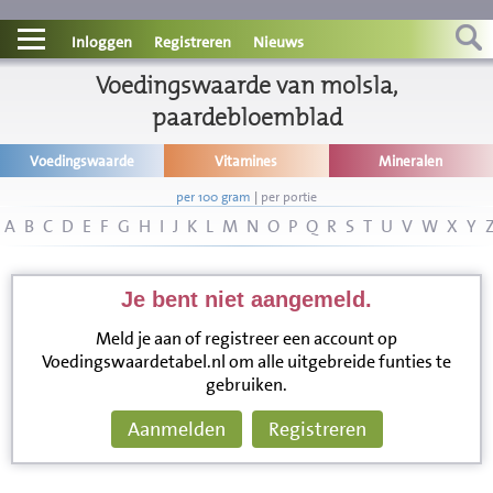
Contact
Inloggen
Registreren
Nieuws
Informatie
Voedingswaarde van molsla,
paardebloemblad
Disclaimer
Voedingswaarde
Vitamines
Mineralen
per 100 gram
|
per portie
A
B
C
D
E
F
G
H
I
J
K
L
M
N
O
P
Q
R
S
T
U
V
W
X
Y
Je bent niet aangemeld.
Meld je aan of registreer een account op
Voedingswaardetabel.nl om alle uitgebreide funties te
gebruiken.
Aanmelden
Registreren