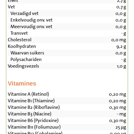
Eiwit
2,7
g
Vet
0,7
g
Verzadigd vet
0,0
g
Enkelvoudig onv. vet
0,0
g
Meervoudig onv. vet
0,0
g
Transvet
-
g
Cholesterol
0,0
mg
Koolhydraten
9,2
g
Waarvan suikers
0,0
g
Polysachariden
-
g
Voedingsvezels
1,0
g
Vitamines
Vitamine A (Retinol)
0,20
mg
Vitamine B1 (Thiamine)
0,20
mg
Vitamine B2 (Riboflavine)
0,30
mg
Vitamine B3 (Niacine)
-
mg
Vitamine B6 (Pyridoxine)
0,30
mg
Vitamine B11 (Foliumzuur)
25
µg
Vitamine B12 (Cobalamine)
0,00
µg