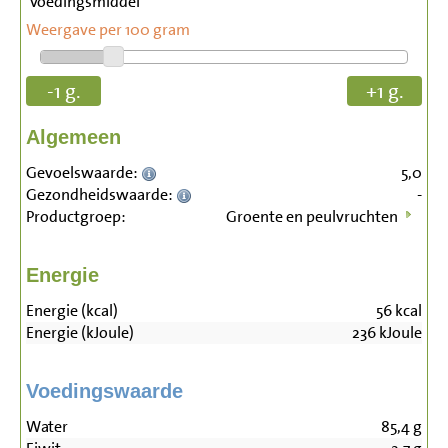
Voedingsmiddel
Weergave per 100 gram
-1 g.
+1 g.
Algemeen
Gevoelswaarde:
5,0
Gezondheidswaarde:
-
Productgroep:
Groente en peulvruchten
Energie
Energie (kcal)
56
kcal
Energie (kJoule)
236
kJoule
Voedingswaarde
Water
85,4
g