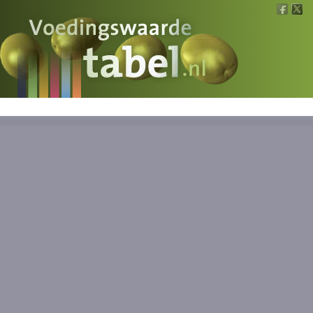
Voedingswaarde
Wat is wat?
Ons voedsel
Bereken
Nieuws
Boeken
Registreren
Inloggen