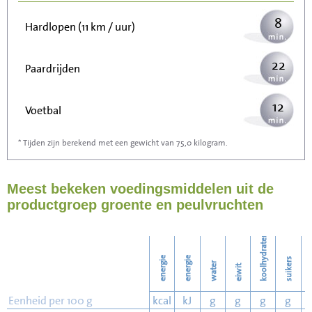
8
Hardlopen (11 km / uur)
22
Paardrijden
12
Voetbal
* Tijden zijn berekend met een gewicht van 75,0 kilogram.
36
Stofzuigen
Meest bekeken voedingsmiddelen uit de
39
Strijken
productgroep groente en peulvruchten
45
Wassen
koolhydraten
energie
energie
suikers
water
eiwit
v
Eenheid per 100 g
kcal
kJ
g
g
g
g