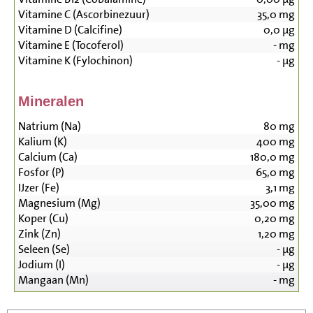
Vitamine C (Ascorbinezuur)
35,0
mg
Vitamine D (Calcifine)
0,0
µg
Vitamine E (Tocoferol)
-
mg
Vitamine K (Fylochinon)
-
µg
Mineralen
Natrium (Na)
80
mg
Kalium (K)
400
mg
Calcium (Ca)
180,0
mg
Fosfor (P)
65,0
mg
IJzer (Fe)
3,1
mg
Magnesium (Mg)
35,00
mg
Koper (Cu)
0,20
mg
Zink (Zn)
1,20
mg
Seleen (Se)
-
µg
Jodium (I)
-
µg
Mangaan (Mn)
-
mg