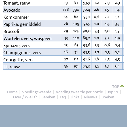
19
81
93,9
1,0
2,9
2,9
0
Tomaat, rauw
188
790
70,4
2,6
1,5
1,4
1
Avocado
14
62
95,1
0,6
2,2
1,8
0
Komkommer
26
109
91,5
1,0
4,5
3,5
0
Paprika, gemiddeld
29
125
90,0
3,3
2,0
1,5
0
Broccoli
33
140
89,2
1,0
5,2
4,9
0
Wortelen, vers, waspeen
15
63
93,6
2,5
0,6
0,4
0
Spinazie, vers
16
71
93,5
2,7
0,3
0,2
0
Champignons, vers
27
115
91,6
1,8
4,5
4,5
0
Courgette, vers
36
151
89,0
1,2
6,1
6,1
0
Ui, rauw
TOP
Home
|
Voedingswaarde
|
Voedingswaarde per portie
|
Top 10
|
Over / Wie is?
|
Bereken
|
Faq
|
Links
|
Nieuws
|
Boeken