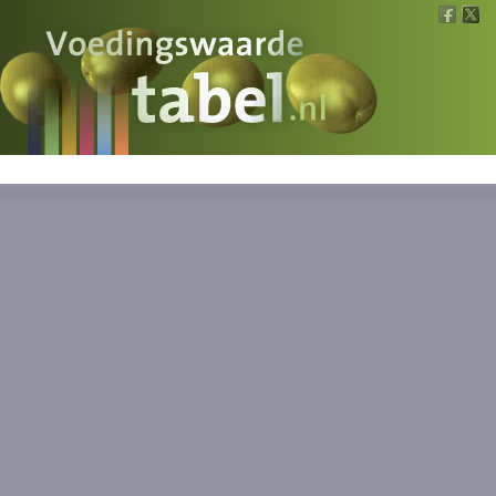
Voedingswaarde
Wat is wat?
Ons voedsel
Bereken
Nieuws
Boeken
Registreren
Inloggen