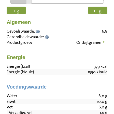
-1 g.
+1 g.
Algemeen
Gevoelswaarde:
6,8
Gezondheidswaarde:
-
Productgroep:
Ontbijtgranen
Energie
Energie (kcal)
379
kcal
Energie (kJoule)
1590
kJoule
Voedingswaarde
Water
8,0
g
Eiwit
10,0
g
Vet
6,0
g
Verzadigd vet
1,9
g