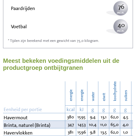
76
Paardrijden
40
Voetbal
* Tijden zijn berekend met een gewicht van 75,0 kilogram.
121
Stofzuigen
Meest bekeken voedingsmiddelen uit de
132
Strijken
productgroep ontbijtgranen
152
Wassen
koolhydraten
energie
energie
suikers
water
eiwit
v
Eenheid per portie
kcal
kJ
g
g
g
g
380
1595
9,4
13,1
62,0
4,5
7
Havermout
347
1453
10,4
11,0
65,0
4,0
2
Brinta, naturel (Brinta)
381
1596
9,8
13,5
62,0
1,0
7
Havervlokken