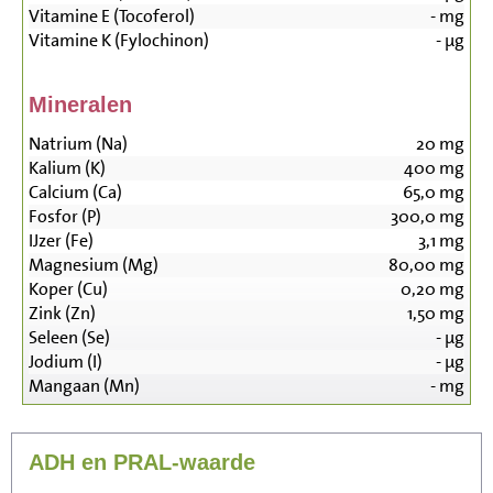
Vitamine E (Tocoferol)
-
mg
Vitamine K (Fylochinon)
-
µg
Mineralen
Natrium (Na)
20
mg
Kalium (K)
400
mg
Calcium (Ca)
65,0
mg
Fosfor (P)
300,0
mg
IJzer (Fe)
3,1
mg
Magnesium (Mg)
80,00
mg
Koper (Cu)
0,20
mg
Zink (Zn)
1,50
mg
Seleen (Se)
-
µg
Jodium (I)
-
µg
Mangaan (Mn)
-
mg
ADH en PRAL-waarde