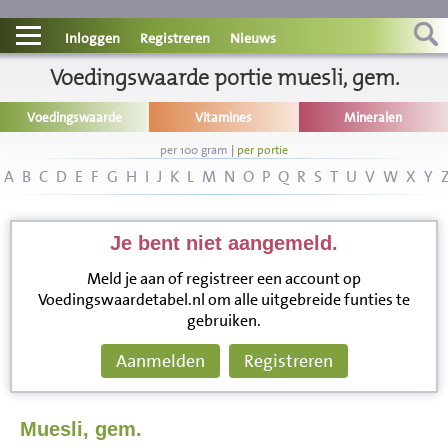
Contact
Inloggen
Registreren
Nieuws
Informatie
Voedingswaarde portie muesli, gem.
Voedingswaarde
Vitamines
Mineralen
Disclaimer
per 100 gram
|
per portie
A
B
C
D
E
F
G
H
I
J
K
L
M
N
O
P
Q
R
S
T
U
V
W
X
Y
Je bent niet aangemeld.
Meld je aan of registreer een account op
Voedingswaardetabel.nl om alle uitgebreide funties te
gebruiken.
Aanmelden
Registreren
Muesli, gem.