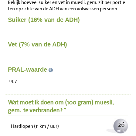
Bekijk hoeveel suiker en vet in muesli, gem. zit per portie
ten opzichte van de ADH van een volwassen persoon.
Suiker (16% van de ADH)
Vet (7% van de ADH)
276
PRAL-waarde
Zitten, tv kijken
+4,7
55
Fietsen (15 km/uur)
Wat moet ik doen om
(100 gram)
muesli,
67
Wandelen (5 km/uur)
gem.
te verbranden? *
26
Hardlopen (11 km / uur)