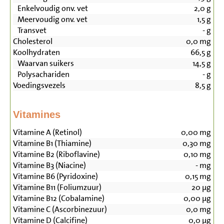
Enkelvoudig onv. vet
2,0
g
Meervoudig onv. vet
1,5
g
Transvet
-
g
Cholesterol
0,0
mg
Koolhydraten
66,5
g
Waarvan suikers
14,5
g
Polysachariden
-
g
Voedingsvezels
8,5
g
Vitamines
Vitamine A (Retinol)
0,00
mg
Vitamine B1 (Thiamine)
0,30
mg
Vitamine B2 (Riboflavine)
0,10
mg
Vitamine B3 (Niacine)
-
mg
Vitamine B6 (Pyridoxine)
0,15
mg
Vitamine B11 (Foliumzuur)
20
µg
Vitamine B12 (Cobalamine)
0,00
µg
Vitamine C (Ascorbinezuur)
0,0
mg
Vitamine D (Calcifine)
0,0
µg