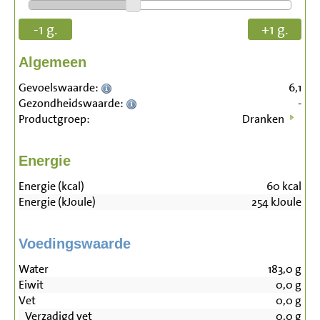
-1 g.
+1 g.
Algemeen
Gevoelswaarde:
6,1
Gezondheidswaarde:
-
Productgroep:
Dranken
Energie
Energie (kcal)
60
kcal
Energie (kJoule)
254
kJoule
Voedingswaarde
Water
183,0
g
Eiwit
0,0
g
Vet
0,0
g
Verzadigd vet
0,0
g