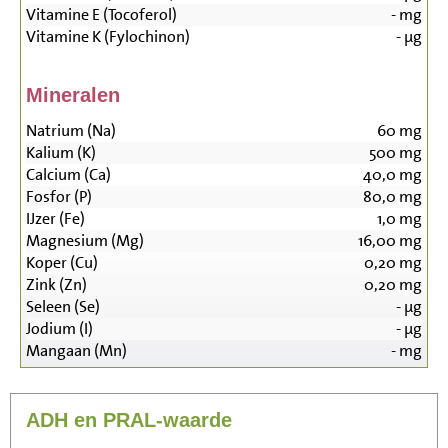
Vitamine E (Tocoferol)
-
mg
Vitamine K (Fylochinon)
-
µg
Mineralen
Natrium (Na)
60
mg
Kalium (K)
500
mg
Calcium (Ca)
40,0
mg
Fosfor (P)
80,0
mg
IJzer (Fe)
1,0
mg
Magnesium (Mg)
16,00
mg
Koper (Cu)
0,20
mg
Zink (Zn)
0,20
mg
Seleen (Se)
-
µg
Jodium (I)
-
µg
Mangaan (Mn)
-
mg
ADH en PRAL-waarde