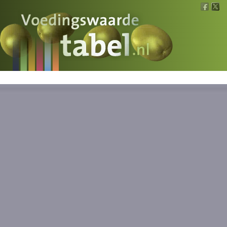
Voedingswaarde
Wat is wat?
Ons voedsel
Bereken
Nieuws
Boeken
Registreren
Inloggen