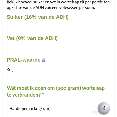
Bekijk hoeveel suiker en vet in wortelsap zit per portie ten
opzichte van de ADH van een volwassen persoon.
Suiker (16% van de ADH)
Vet (0% van de ADH)
44
PRAL-waarde
Zitten, tv kijken
-8,5
9
Fietsen (15 km/uur)
Wat moet ik doen om
(200 gram)
wortelsap
11
Wandelen (5 km/uur)
te verbranden? *
4
Hardlopen (11 km / uur)