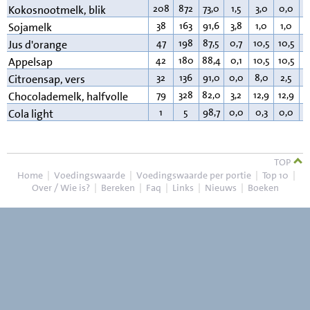
208
872
73,0
1,5
3,0
0,0
2
Kokosnootmelk, blik
38
163
91,6
3,8
1,0
1,0
2
Sojamelk
47
198
87,5
0,7
10,5
10,5
0
Jus d'orange
42
180
88,4
0,1
10,5
10,5
0
Appelsap
32
136
91,0
0,0
8,0
2,5
0
Citroensap, vers
79
328
82,0
3,2
12,9
12,9
1
Chocolademelk, halfvolle
1
5
98,7
0,0
0,3
0,0
0
Cola light
TOP
Home
|
Voedingswaarde
|
Voedingswaarde per portie
|
Top 10
|
Over / Wie is?
|
Bereken
|
Faq
|
Links
|
Nieuws
|
Boeken