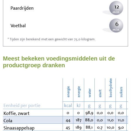
12
Paardrijden
6
Voetbal
* Tijden zijn berekend met een gewicht van 75,0 kilogram.
19
Stofzuigen
Meest bekeken voedingsmiddelen uit de
21
Strijken
productgroep dranken
24
Wassen
koolhydraten
energie
energie
suikers
water
eiwit
v
Eenheid per portie
kcal
kJ
g
g
g
g
0
0
98,9
0,0
0,0
0,0
0
Koffie, zwart
44
187
88,0
0,0
11,0
11,0
0
Cola
45
189
88,1
0,7
10,0
9,0
0
Sinaasappelsap