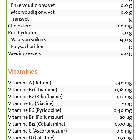
Enkelvoudig onv. vet
0,0
g
Meervoudig onv. vet
0,0
g
Transvet
-
g
Cholesterol
0,0
mg
Koolhydraten
15,0
g
Waarvan suikers
14,0
g
Polysachariden
-
g
Voedingsvezels
0,0
g
Vitamines
Vitamine A (Retinol)
5,40
mg
Vitamine B1 (Thiamine)
0,18
mg
Vitamine B2 (Riboflavine)
0,12
mg
Vitamine B3 (Niacine)
-
mg
Vitamine B6 (Pyridoxine)
0,40
mg
Vitamine B11 (Foliumzuur)
20
µg
Vitamine B12 (Cobalamine)
0,00
µg
Vitamine C (Ascorbinezuur)
0,0
mg
Vitamine D (Calcifine)
0,0
µg