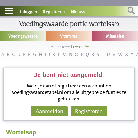
Contact
Inloggen
Registreren
Nieuws
Informatie
Voedingswaarde portie wortelsap
Voedingswaarde
Vitamines
Mineralen
Disclaimer
per 100 gram
|
per portie
A
B
C
D
E
F
G
H
I
J
K
L
M
N
O
P
Q
R
S
T
U
V
W
X
Y
Je bent niet aangemeld.
Meld je aan of registreer een account op
Voedingswaardetabel.nl om alle uitgebreide funties te
gebruiken.
Aanmelden
Registreren
Wortelsap