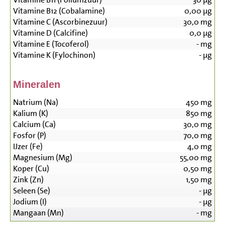
Vitamine B12 (Cobalamine)
0,00
µg
Vitamine C (Ascorbinezuur)
30,0
mg
Vitamine D (Calcifine)
0,0
µg
Vitamine E (Tocoferol)
-
mg
Vitamine K (Fylochinon)
-
µg
Mineralen
Natrium (Na)
450
mg
Kalium (K)
850
mg
Calcium (Ca)
30,0
mg
Fosfor (P)
70,0
mg
IJzer (Fe)
4,0
mg
Magnesium (Mg)
55,00
mg
Koper (Cu)
0,50
mg
Zink (Zn)
1,50
mg
Seleen (Se)
-
µg
Jodium (I)
-
µg
Mangaan (Mn)
-
mg