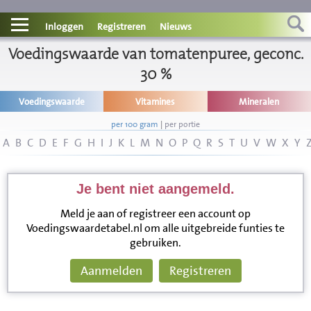
Contact
Inloggen
Registreren
Nieuws
Voedingswaarde van tomatenpuree, geconc.
Informatie
30 %
Disclaimer
Voedingswaarde
Vitamines
Mineralen
per 100 gram
|
per portie
A
B
C
D
E
F
G
H
I
J
K
L
M
N
O
P
Q
R
S
T
U
V
W
X
Y
Je bent niet aangemeld.
Meld je aan of registreer een account op
Voedingswaardetabel.nl om alle uitgebreide funties te
gebruiken.
Aanmelden
Registreren