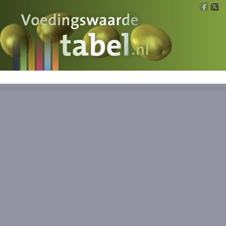
Voedingswaarde
Wat is wat?
Ons voedsel
Bereken
Nieuws
Boeken
Registreren
Inloggen