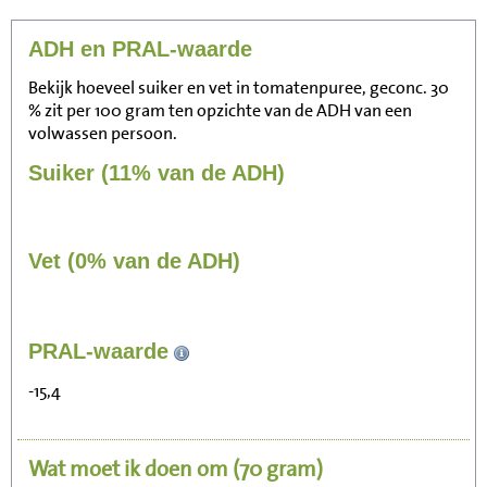
ADH en PRAL-waarde
Bekijk hoeveel suiker en vet in tomatenpuree, geconc. 30
% zit per 100 gram ten opzichte van de ADH van een
volwassen persoon.
Suiker (11% van de ADH)
Vet (0% van de ADH)
39
PRAL-waarde
Zitten, tv kijken
-15,4
8
Fietsen (15 km/uur)
Wat moet ik doen om
(70 gram)
9