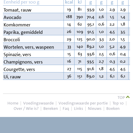
Eenheid per 100 g
kcal
kJ
g
g
g
g
19
81
93,9
1,0
2,9
2,9
0
Tomaat, rauw
188
790
70,4
2,6
1,5
1,4
1
Avocado
14
62
95,1
0,6
2,2
1,8
0
Komkommer
26
109
91,5
1,0
4,5
3,5
0
Paprika, gemiddeld
29
125
90,0
3,3
2,0
1,5
0
Broccoli
33
140
89,2
1,0
5,2
4,9
0
Wortelen, vers, waspeen
15
63
93,6
2,5
0,6
0,4
0
Spinazie, vers
16
71
93,5
2,7
0,3
0,2
0
Champignons, vers
27
115
91,6
1,8
4,5
4,5
0
Courgette, vers
36
151
89,0
1,2
6,1
6,1
0
Ui, rauw
TOP
Home
|
Voedingswaarde
|
Voedingswaarde per portie
|
Top 10
|
Over / Wie is?
|
Bereken
|
Faq
|
Links
|
Nieuws
|
Boeken