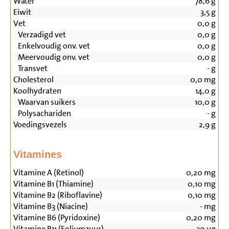
Water
78,6
g
Eiwit
3,5
g
Vet
0,0
g
Verzadigd vet
0,0
g
Enkelvoudig onv. vet
0,0
g
Meervoudig onv. vet
0,0
g
Transvet
-
g
Cholesterol
0,0
mg
Koolhydraten
14,0
g
Waarvan suikers
10,0
g
Polysachariden
-
g
Voedingsvezels
2,9
g
Vitamines
Vitamine A (Retinol)
0,20
mg
Vitamine B1 (Thiamine)
0,10
mg
Vitamine B2 (Riboflavine)
0,10
mg
Vitamine B3 (Niacine)
-
mg
Vitamine B6 (Pyridoxine)
0,20
mg
Vitamine B11 (Foliumzuur)
30
µg