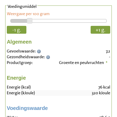
Voedingsmiddel
Weergave per 100 gram
-1 g.
+1 g.
Algemeen
Gevoelswaarde:
7,2
Gezondheidswaarde:
-
Productgroep:
Groente en peulvruchten
Energie
Energie (kcal)
76
kcal
Energie (kJoule)
320
kJoule
Voedingswaarde