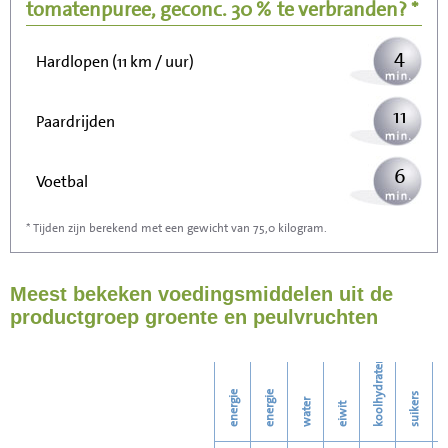
Wandelen (5 km/uur)
tomatenpuree, geconc. 30 %
te verbranden? *
4
Hardlopen (11 km / uur)
11
Paardrijden
6
Voetbal
* Tijden zijn berekend met een gewicht van 75,0 kilogram.
17
Stofzuigen
Meest bekeken voedingsmiddelen uit de
19
Strijken
productgroep groente en peulvruchten
21
Wassen
koolhydraten
energie
energie
suikers
water
eiwit
v