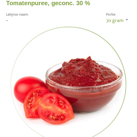
Tomatenpuree, geconc. 30 %
Latijnse naam:
Portie:
-
70
gram