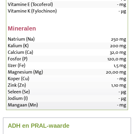
Vitamine E (Tocoferol)
-
mg
Vitamine K (Fylochinon)
-
µg
Mineralen
Natrium (Na)
250
mg
Kalium (K)
200
mg
Calcium (Ca)
32,0
mg
Fosfor (P)
120,0
mg
IJzer (Fe)
1,5
mg
Magnesium (Mg)
20,00
mg
Koper (Cu)
-
mg
Zink (Zn)
1,10
mg
Seleen (Se)
-
µg
Jodium (I)
-
µg
Mangaan (Mn)
-
mg
ADH en PRAL-waarde