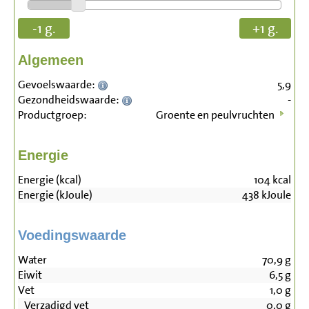
-1 g.
+1 g.
Algemeen
Gevoelswaarde:
5,9
Gezondheidswaarde:
-
Productgroep:
Groente en peulvruchten
Energie
Energie (kcal)
104
kcal
Energie (kJoule)
438
kJoule
Voedingswaarde
Water
70,9
g
Eiwit
6,5
g
Vet
1,0
g
Verzadigd vet
0,0
g