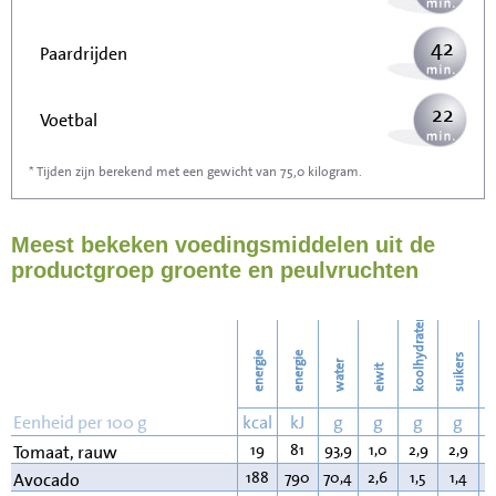
42
Paardrijden
22
Voetbal
* Tijden zijn berekend met een gewicht van 75,0 kilogram.
67
Stofzuigen
Meest bekeken voedingsmiddelen uit de
72
Strijken
productgroep groente en peulvruchten
83
Wassen
koolhydraten
energie
energie
suikers
water
eiwit
v
Eenheid per 100 g
kcal
kJ
g
g
g
g
19
81
93,9
1,0
2,9
2,9
0
Tomaat, rauw
188
790
70,4
2,6
1,5
1,4
1
Avocado