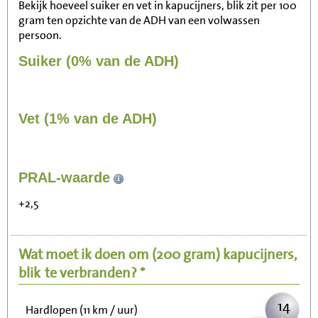
Bekijk hoeveel suiker en vet in kapucijners, blik zit per 100
gram ten opzichte van de ADH van een volwassen
persoon.
Suiker (0% van de ADH)
Vet (1% van de ADH)
151
PRAL-waarde
Zitten, tv kijken
+2,5
30
Fietsen (15 km/uur)
Wat moet ik doen om
(200 gram)
kapucijners,
37
Wandelen (5 km/uur)
blik
te verbranden? *
14
Hardlopen (11 km / uur)