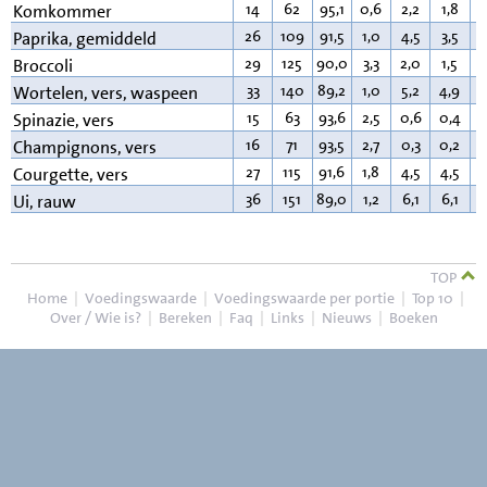
14
62
95,1
0,6
2,2
1,8
0
Komkommer
26
109
91,5
1,0
4,5
3,5
0
Paprika, gemiddeld
29
125
90,0
3,3
2,0
1,5
0
Broccoli
33
140
89,2
1,0
5,2
4,9
0
Wortelen, vers, waspeen
15
63
93,6
2,5
0,6
0,4
0
Spinazie, vers
16
71
93,5
2,7
0,3
0,2
0
Champignons, vers
27
115
91,6
1,8
4,5
4,5
0
Courgette, vers
36
151
89,0
1,2
6,1
6,1
0
Ui, rauw
TOP
Home
|
Voedingswaarde
|
Voedingswaarde per portie
|
Top 10
|
Over / Wie is?
|
Bereken
|
Faq
|
Links
|
Nieuws
|
Boeken