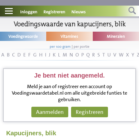
Contact
Inloggen
Registreren
Nieuws
Informatie
Voedingswaarde van kapucijners, blik
Voedingswaarde
Vitamines
Mineralen
Disclaimer
per 100 gram
|
per portie
A
B
C
D
E
F
G
H
I
J
K
L
M
N
O
P
Q
R
S
T
U
V
W
X
Y
Je bent niet aangemeld.
Meld je aan of registreer een account op
Voedingswaardetabel.nl om alle uitgebreide funties te
gebruiken.
Aanmelden
Registreren
Kapucijners, blik