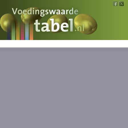
Voedingswaarde
Wat is wat?
Ons voedsel
Bereken
Nieuws
Boeken
Registreren
Inloggen