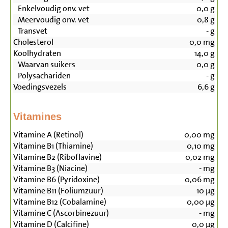
Enkelvoudig onv. vet
0,0
g
Meervoudig onv. vet
0,8
g
Transvet
-
g
Cholesterol
0,0
mg
Koolhydraten
14,0
g
Waarvan suikers
0,0
g
Polysachariden
-
g
Voedingsvezels
6,6
g
Vitamines
Vitamine A (Retinol)
0,00
mg
Vitamine B1 (Thiamine)
0,10
mg
Vitamine B2 (Riboflavine)
0,02
mg
Vitamine B3 (Niacine)
-
mg
Vitamine B6 (Pyridoxine)
0,06
mg
Vitamine B11 (Foliumzuur)
10
µg
Vitamine B12 (Cobalamine)
0,00
µg
Vitamine C (Ascorbinezuur)
-
mg
Vitamine D (Calcifine)
0,0
µg