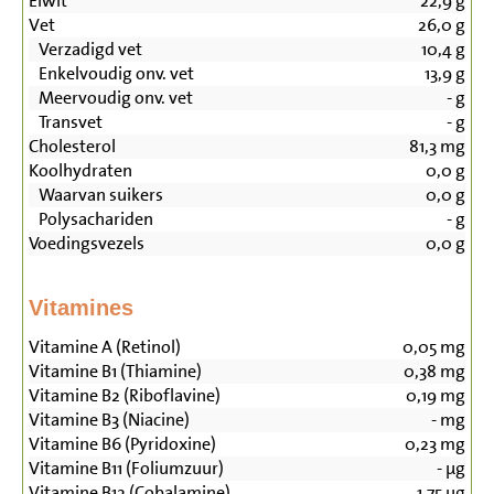
Eiwit
22,9
g
Vet
26,0
g
Verzadigd vet
10,4
g
Enkelvoudig onv. vet
13,9
g
Meervoudig onv. vet
-
g
Transvet
-
g
Cholesterol
81,3
mg
Koolhydraten
0,0
g
Waarvan suikers
0,0
g
Polysachariden
-
g
Voedingsvezels
0,0
g
Vitamines
Vitamine A (Retinol)
0,05
mg
Vitamine B1 (Thiamine)
0,38
mg
Vitamine B2 (Riboflavine)
0,19
mg
Vitamine B3 (Niacine)
-
mg
Vitamine B6 (Pyridoxine)
0,23
mg
Vitamine B11 (Foliumzuur)
-
µg
Vitamine B12 (Cobalamine)
1,75
µg