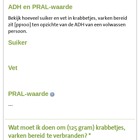
ADH en PRAL-waarde
Bekijk hoeveel suiker en vet in krabbetjes, varken bereid
zit [pp100] ten opzichte van de ADH van een volwassen
persoon.
Suiker
Vet
235
PRAL-waarde
Zitten, tv kijken
---
47
Fietsen (15 km/uur)
Wat moet ik doen om
(125 gram)
krabbetjes,
57
Wandelen (5 km/uur)
varken bereid
te verbranden? *