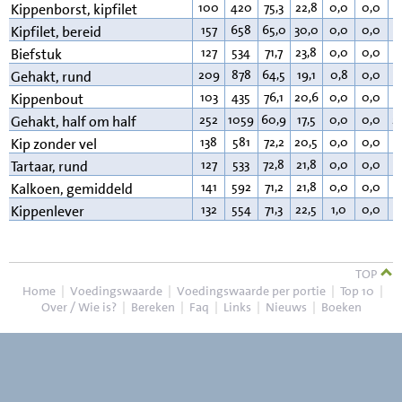
100
420
75,3
22,8
0,0
0,0
0
Kippenborst, kipfilet
157
658
65,0
30,0
0,0
0,0
4
Kipfilet, bereid
127
534
71,7
23,8
0,0
0,0
3
Biefstuk
209
878
64,5
19,1
0,8
0,0
1
Gehakt, rund
103
435
76,1
20,6
0,0
0,0
2
Kippenbout
252
1059
60,9
17,5
0,0
0,0
2
Gehakt, half om half
138
581
72,2
20,5
0,0
0,0
6
Kip zonder vel
127
533
72,8
21,8
0,0
0,0
4
Tartaar, rund
141
592
71,2
21,8
0,0
0,0
6
Kalkoen, gemiddeld
132
554
71,3
22,5
1,0
0,0
4
Kippenlever
TOP
Home
|
Voedingswaarde
|
Voedingswaarde per portie
|
Top 10
|
Over / Wie is?
|
Bereken
|
Faq
|
Links
|
Nieuws
|
Boeken