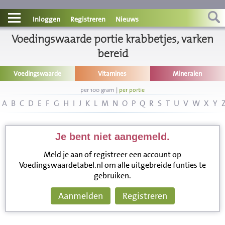
Contact
Inloggen
Registreren
Nieuws
Informatie
Voedingswaarde portie krabbetjes, varken
bereid
Disclaimer
Voedingswaarde
Vitamines
Mineralen
per 100 gram
|
per portie
A
B
C
D
E
F
G
H
I
J
K
L
M
N
O
P
Q
R
S
T
U
V
W
X
Y
Je bent niet aangemeld.
Meld je aan of registreer een account op
Voedingswaardetabel.nl om alle uitgebreide funties te
gebruiken.
Aanmelden
Registreren