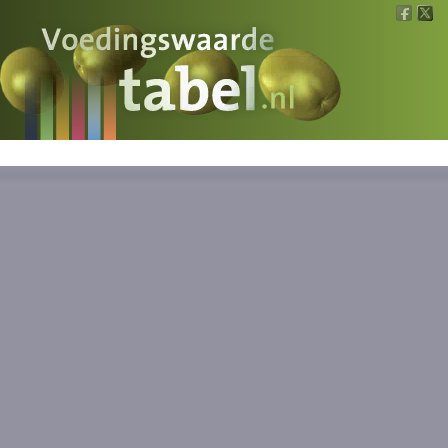
Voedingswaarde
Wat is wat?
Ons voedsel
Bereken
Nieuws
Boeken
Registreren
Inloggen