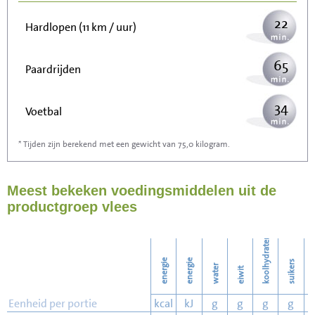
22
Hardlopen (11 km / uur)
65
Paardrijden
34
Voetbal
* Tijden zijn berekend met een gewicht van 75,0 kilogram.
103
Stofzuigen
Meest bekeken voedingsmiddelen uit de
112
Strijken
productgroep vlees
129
Wassen
koolhydraten
energie
energie
suikers
water
eiwit
v
Eenheid per portie
kcal
kJ
g
g
g
g