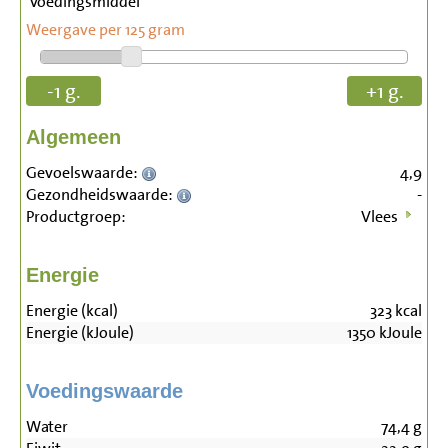
Voedingsmiddel
Weergave per 125 gram
-1 g.
+1 g.
Algemeen
Gevoelswaarde:
4,9
Gezondheidswaarde:
-
Productgroep:
Vlees
Energie
Energie (kcal)
323
kcal
Energie (kJoule)
1350
kJoule
Voedingswaarde
Water
74,4
g