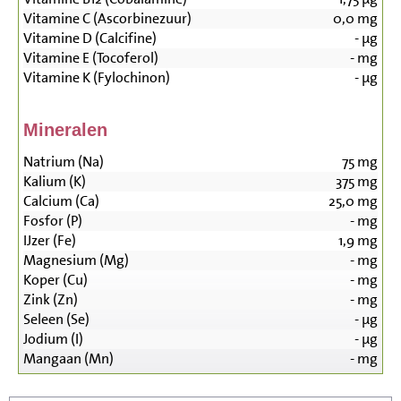
Vitamine C (Ascorbinezuur)
0,0
mg
Vitamine D (Calcifine)
-
µg
Vitamine E (Tocoferol)
-
mg
Vitamine K (Fylochinon)
-
µg
Mineralen
Natrium (Na)
75
mg
Kalium (K)
375
mg
Calcium (Ca)
25,0
mg
Fosfor (P)
-
mg
IJzer (Fe)
1,9
mg
Magnesium (Mg)
-
mg
Koper (Cu)
-
mg
Zink (Zn)
-
mg
Seleen (Se)
-
µg
Jodium (I)
-
µg
Mangaan (Mn)
-
mg