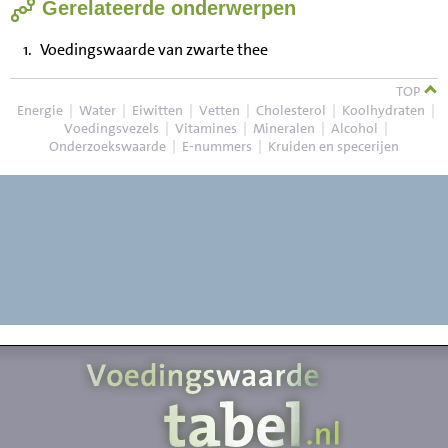
Gerelateerde onderwerpen
Voedingswaarde van zwarte thee
TOP
Energie
|
Water
|
Eiwitten
|
Vetten
|
Cholesterol
|
Koolhydraten
|
Voedingsvezels
|
Vitamines
|
Mineralen
|
Alcohol
|
Onderzoekswaarde
|
E-nummers
|
Kruiden en specerijen