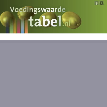
Voedingswaarde
Wat is wat?
Ons voedsel
Bereken
Nieuws
Boeken
Registreren
Inloggen