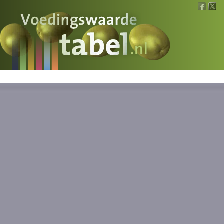
Voedingswaarde
Wat is wat?
Ons voedsel
Bereken
Nieuws
Boeken
Registreren
Inloggen