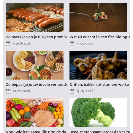
Zo maak je van je BBQ een premium maaltijd zonder gedoe
Wat zit er echt in een fles biologisc
03-08-2026
31-07-2026
Zo bepaal je jouw ideale verhouding aan voedingsstoffen tijdens het a
Grillen, bakken of stomen: welke 
21-07-2026
15-07-2026
Voor wie kan aanvulling op de dagelijkse voeding waardevol zijn?
Bewust eten gaat verder dan calori