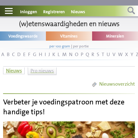
Contact
Inloggen
Registreren
Nieuws
Informatie
(w)etenswaardigheden en nieuws
Voedingswaarde
Vitamines
Mineralen
Disclaimer
per 100 gram
|
per portie
A
B
C
D
E
F
G
H
I
J
K
L
M
N
O
P
Q
R
S
T
U
V
W
X
Y
Nieuws
Pro nieuws
Nieuwsoverzicht
Verbeter je voedingspatroon met deze
handige tips!