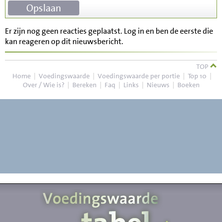
Er zijn nog geen reacties geplaatst. Log in en ben de eerste die
kan reageren op dit nieuwsbericht.
TOP
Home
|
Voedingswaarde
|
Voedingswaarde per portie
|
Top 10
|
Over / Wie is?
|
Bereken
|
Faq
|
Links
|
Nieuws
|
Boeken