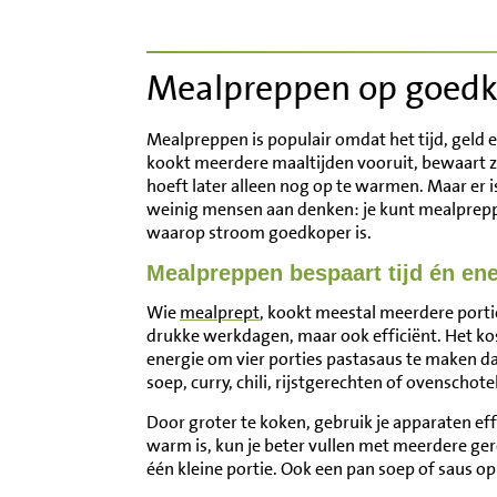
Inloggen
Mealpreppen op goedk
Contact
Mealpreppen is populair omdat het tijd, geld e
Informatie
kookt meerdere maaltijden vooruit, bewaart ze
hoeft later alleen nog op te warmen. Maar er 
weinig mensen aan denken: je kunt mealpre
Disclaimer
waarop stroom goedkoper is.
Mealpreppen bespaart tijd én ene
Wie
mealprept
, kookt meestal meerdere portie
drukke werkdagen, maar ook efficiënt. Het ko
energie om vier porties pastasaus te maken d
soep, curry, chili, rijstgerechten of ovenschote
Door groter te koken, gebruik je apparaten effi
warm is, kun je beter vullen met meerdere ge
één kleine portie. Ook een pan soep of saus o