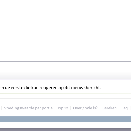
ben de eerste die kan reageren op dit nieuwsbericht.
|
Voedingswaarde per portie
|
Top 10
|
Over / Wie is?
|
Bereken
|
Faq