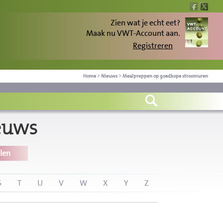
Zien wat je echt eet?
Maak nu VWT-Account aan.
Registreren
Home
>
Nieuws
>
Mealpreppen op goedkope stroomuren
euws
len
S
T
U
V
W
X
Y
Z