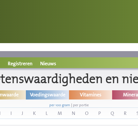
Registreren
Nieuws
etenswaardigheden en ni
inwaarde
Voedingswaarde
Vitamines
Minera
per 100 gram
|
per portie
H
I
J
K
L
M
N
O
P
Q
R