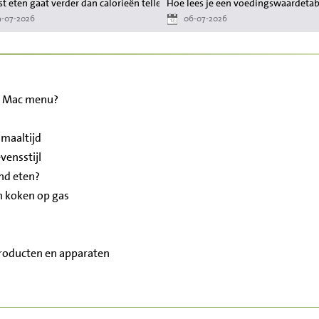
 waardevol zijn?
t eten gaat verder dan calorieën tellen
Hoe lees je een voedingswaardetabel
-07-2026
06-07-2026
ig Mac menu?
 maaltijd
vensstijl
nd eten?
n koken op gas
roducten en apparaten