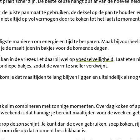
 praktischer zijn. De beste keuze hangt dus af van de hoeveelheid
r de juiste panmaat te gebruiken, de deksel op de pan te houden 
 niet altijd op vol vermogen door te koken tot het laatste moment
digste manieren om energie en tijd te besparen. Maak bijvoorbeeld
l je de maaltijden in bakjes voor de komende dagen.
kan in de vriezer. Let daarbij wel op
voedselveiligheid
. Laat eten n
 ondiepe bakjes, zodat de warmte sneller verdwijnt.
kom je dat maaltijden te lang blijven liggen en uiteindelijk als
k slim combineren met zonnige momenten. Overdag koken of appa
weekend is dat handig: je bereidt maaltijden voor de week en gebr
p de zon schijnt. Je kunt dan de oven gebruiken, soep koken, rij
 stroom die op dat moment beschikbaar is.