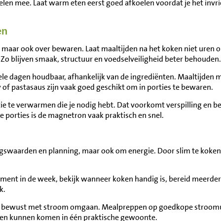
elen mee. Laat warm eten eerst goed afkoelen voordat je het invri
en
 maar ook over bewaren. Laat maaltijden na het koken niet uren op
. Zo blijven smaak, structuur en voedselveiligheid beter behouden.
kele dagen houdbaar, afhankelijk van de ingrediënten. Maaltijden me
 of pastasaus zijn vaak goed geschikt om in porties te bewaren.
tie te verwarmen die je nodig hebt. Dat voorkomt verspilling en 
ne porties is de magnetron vaak praktisch en snel.
ngswaarden en planning, maar ook om energie. Door slim te koke
moment in de week, bekijk wanneer koken handig is, bereid meerder
k.
ok bewust met stroom omgaan. Mealpreppen op goedkope stroomur
en kunnen komen in één praktische gewoonte.