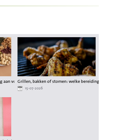
g aan voedingsstoffen tijdens het afvallen
Grillen, bakken of stomen: welke bereiding behoudt de meeste 
15-07-2026