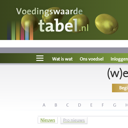
Voedingswaarde
Wat is wat?
Ons voedsel
Wat is wat
Ons voedsel
Inloggen
(w)
Bereken
Beg
Nieuws
Boeken
A
B
C
D
E
F
G
Registreren
Nieuws
Pro nieuws