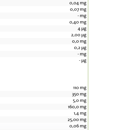
0,04
mg
0,07
mg
-
mg
0,40
mg
4
µg
2,00
µg
0,0
mg
0,2
µg
-
mg
-
µg
110
mg
350
mg
5,0
mg
160,0
mg
1,4
mg
25,00
mg
0,06
mg