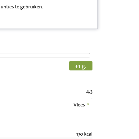
funties te gebruiken.
+1 g.
4,3
-
Vlees
170
kcal