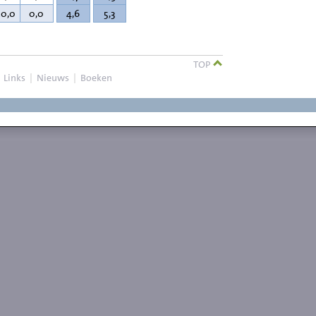
20,0
0,0
4,6
5,3
TOP
|
Links
|
Nieuws
|
Boeken