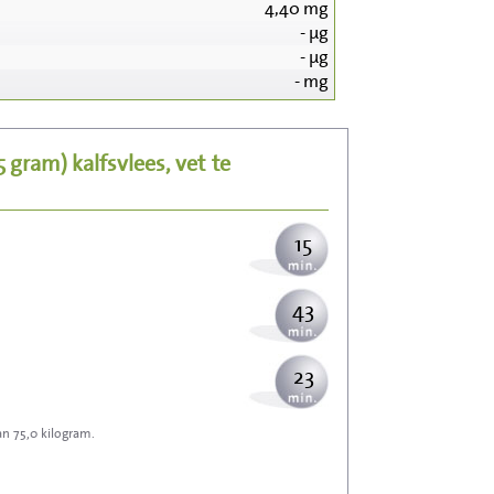
4,40
mg
-
µg
155
-
µg
-
mg
31
25 gram)
kalfsvlees, vet
te
38
15
43
23
an 75,0 kilogram.
68