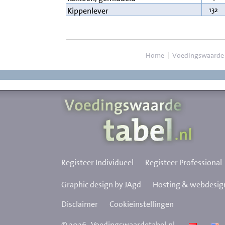
132
Kippenlever
Home
|
Voedingswaarde
Registeer Individueel
Registeer Professional
Graphic design by JAgd
Hosting & webdesign
Disclaimer
Cookieinstellingen
©
2026
Voedingswaardetabel.nl