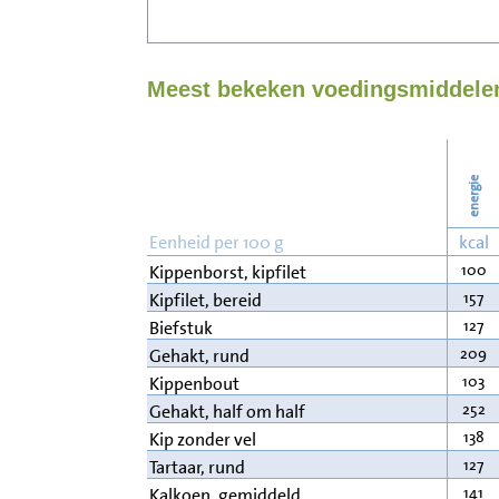
Meest bekeken voedingsmiddelen
energie
Eenheid per 100 g
kcal
100
Kippenborst, kipfilet
157
Kipfilet, bereid
127
Biefstuk
209
Gehakt, rund
103
Kippenbout
252
Gehakt, half om half
138
Kip zonder vel
127
Tartaar, rund
141
Kalkoen, gemiddeld