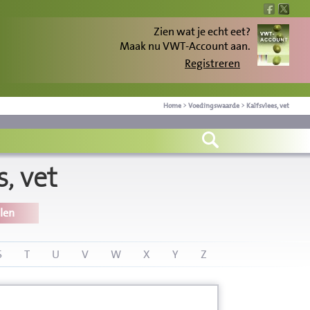
Zien wat je echt eet?
Maak nu VWT-Account aan.
Registreren
Home
>
Voedingswaarde
>
Kalfsvlees, vet
, vet
len
S
T
U
V
W
X
Y
Z