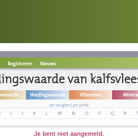
Registreren
Nieuws
ingswaarde van kalfsvlees
inwaarde
Voedingswaarde
Vitamines
Minera
per 100 gram
|
per portie
H
I
J
K
L
M
N
O
P
Q
R
Je bent niet aangemeld.