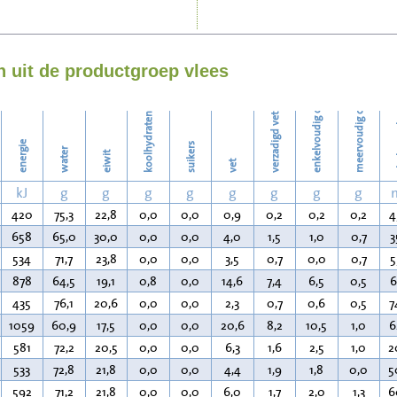
Strijken
enkelvoudig onverzadigd vet
meervoudig onverzadigd vet
Wassen
 uit de productgroep vlees
koolhydraten
verzadigd vet
ch
energie
suikers
water
eiwit
vet
kJ
g
g
g
g
g
g
g
g
420
75,3
22,8
0,0
0,0
0,9
0,2
0,2
0,2
4
658
65,0
30,0
0,0
0,0
4,0
1,5
1,0
0,7
3
534
71,7
23,8
0,0
0,0
3,5
0,7
0,0
0,7
5
878
64,5
19,1
0,8
0,0
14,6
7,4
6,5
0,5
6
435
76,1
20,6
0,0
0,0
2,3
0,7
0,6
0,5
7
1059
60,9
17,5
0,0
0,0
20,6
8,2
10,5
1,0
6
581
72,2
20,5
0,0
0,0
6,3
1,6
2,5
1,0
2
533
72,8
21,8
0,0
0,0
4,4
1,9
1,8
0,0
5
592
71,2
21,8
0,0
0,0
6,0
1,7
2,0
1,3
6