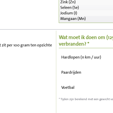
Zink (Zn)
Seleen (Se)
Zitten, tv kijken
Jodium (I)
Mangaan (Mn)
Fietsen (15 km/uur)
Wat moet ik doen om
(1
Wandelen (5 km/uur)
verbranden? *
et zit per 100 gram ten opzichte
Hardlopen (11 km / uur)
Paardrijden
Voetbal
* Tijden zijn berekend met een gewicht v
Stofzuigen