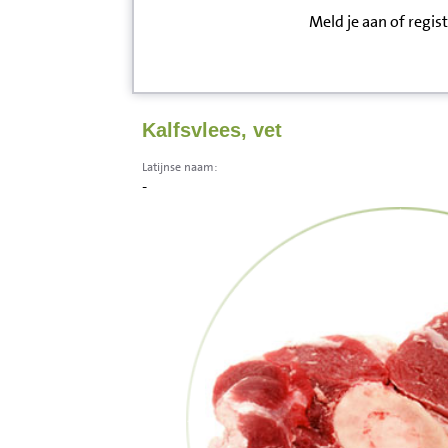
Meld je aan of regis
Inloggen
Contact
Kalfsvlees, vet
Informatie
Latijnse naam:
-
Disclaimer