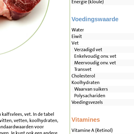
Energie (kJoule)
Voedingswaarde
Water
Eiwit
Vet
Verzadigd vet
Enkelvoudig onv. vet
Meervoudig onv. vet
Transvet
Cholesterol
Koolhydraten
Waarvan suikers
Polysachariden
Voedingsvezels
alfsvlees, vet. In de tabel
Vitamines
witten, vetten, koolhydraten,
tandaardwaarden voor
Vitamine A (Retinol)
ven. Je kunt ook een andere