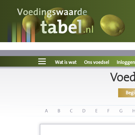
Voedingswaarde
Wat is wat?
Ons voedsel
Wat is wat
Ons voedsel
Inloggen
Voed
Bereken
Beg
Nieuws
Boeken
A
B
C
D
E
F
G
Registreren