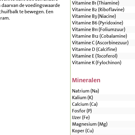
Vitamine B1 (Thiamine)
m daarvan de voedingswaarde
Vitamine B2 (Riboflavine)
schuifbalk te bewegen. Een
Vitamine B3 (Niacine)
gram.
Vitamine B6 (Pyridoxine)
Vitamine B11 (Foliumzuur)
Vitamine B12 (Cobalamine)
Vitamine C (Ascorbinezuur)
Vitamine D (Calcifine)
Vitamine E (Tocoferol)
Vitamine K (Fylochinon)
Mineralen
Natrium (Na)
Kalium (K)
Calcium (Ca)
Fosfor (P)
IJzer (Fe)
Magnesium (Mg)
Koper (Cu)