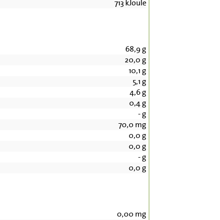
713
kJoule
68,9
g
20,0
g
10,1
g
5,1
g
4,6
g
0,4
g
-
g
70,0
mg
0,0
g
0,0
g
-
g
0,0
g
0,00
mg