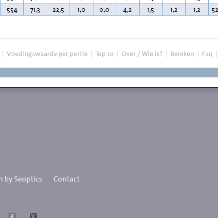
554
71,3
22,5
1,0
0,0
4,2
1,5
1,2
1,2
5
|
Voedingswaarde per portie
|
Top 10
|
Over / Wie is?
|
Bereken
|
Faq
 by Seoptics
Contact