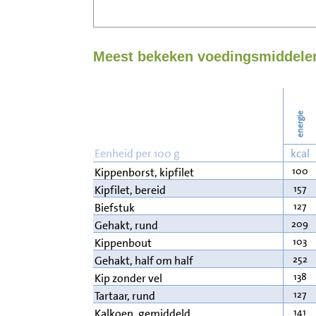
Meest bekeken voedingsmiddelen
energie
Eenheid per 100 g
kcal
100
Kippenborst, kipfilet
157
Kipfilet, bereid
127
Biefstuk
209
Gehakt, rund
103
Kippenbout
252
Gehakt, half om half
138
Kip zonder vel
127
Tartaar, rund
141
Kalkoen, gemiddeld