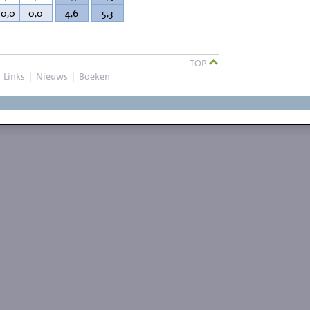
20,0
0,0
4,6
5,3
TOP
|
Links
|
Nieuws
|
Boeken