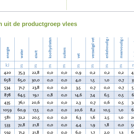
Strijken
enkelvoudig onverzadigd vet
meervoudig onverzadigd vet
Wassen
 uit de productgroep vlees
koolhydraten
verzadigd vet
ch
energie
suikers
water
eiwit
vet
kJ
g
g
g
g
g
g
g
g
420
75,3
22,8
0,0
0,0
0,9
0,2
0,2
0,2
4
658
65,0
30,0
0,0
0,0
4,0
1,5
1,0
0,7
3
534
71,7
23,8
0,0
0,0
3,5
0,7
0,0
0,7
5
878
64,5
19,1
0,8
0,0
14,6
7,4
6,5
0,5
6
435
76,1
20,6
0,0
0,0
2,3
0,7
0,6
0,5
7
1059
60,9
17,5
0,0
0,0
20,6
8,2
10,5
1,0
6
581
72,2
20,5
0,0
0,0
6,3
1,6
2,5
1,0
2
533
72,8
21,8
0,0
0,0
4,4
1,9
1,8
0,0
5
592
71,2
21,8
0,0
0,0
6,0
1,7
2,0
1,3
6