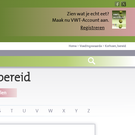
Zien wat je echt eet?
Maak nu VWT-Account aan.
Registreren
Home
>
Voedingswaarde
>
Korhoen, bereid
bereid
len
S
T
U
V
W
X
Y
Z