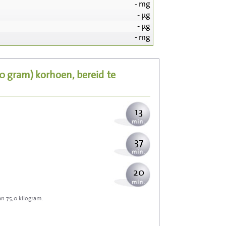
-
mg
-
µg
133
-
µg
-
mg
27
00 gram)
korhoen, bereid
te
33
13
37
20
an 75,0 kilogram.
59