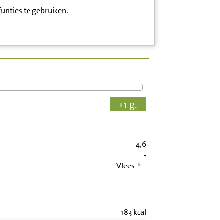
funties te gebruiken.
+1 g.
4,6
-
Vlees
183
kcal