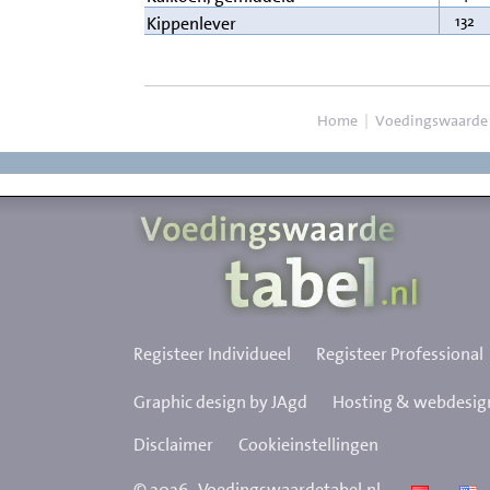
132
Kippenlever
Home
|
Voedingswaarde
Registeer Individueel
Registeer Professional
Graphic design by JAgd
Hosting & webdesign
Disclaimer
Cookieinstellingen
©
2026
Voedingswaardetabel.nl