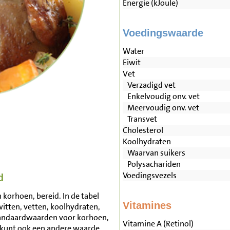
Energie (kJoule)
Voedingswaarde
Water
Eiwit
Vet
Verzadigd vet
Enkelvoudig onv. vet
Meervoudig onv. vet
Transvet
Cholesterol
Koolhydraten
Waarvan suikers
Polysachariden
Voedingsvezels
d
korhoen, bereid. In de tabel
Vitamines
witten, vetten, koolhydraten,
tandaardwaarden voor korhoen,
Vitamine A (Retinol)
 kunt ook een andere waarde