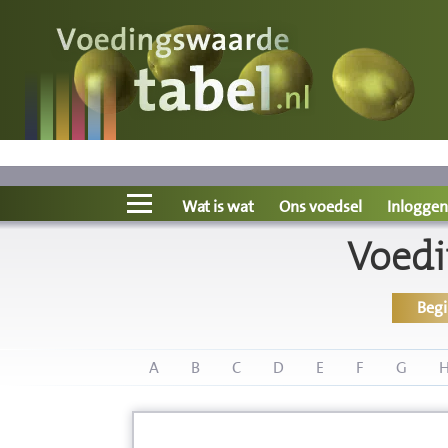
Voedingswaarde
Wat is wat?
Ons voedsel
Wat is wat
Ons voedsel
Inloggen
Voedi
Bereken
Beg
Nieuws
Boeken
A
B
C
D
E
F
G
Registreren