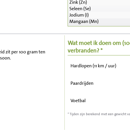
Zink (Zn)
Seleen (Se)
Zitten, tv kijken
Jodium (I)
Mangaan (Mn)
Fietsen (15 km/uur)
Wat moet ik doen om
(1
Wandelen (5 km/uur)
verbranden? *
eid zit per 100 gram ten
rsoon.
Hardlopen (11 km / uur)
Paardrijden
Voetbal
* Tijden zijn berekend met een gewicht v
Stofzuigen