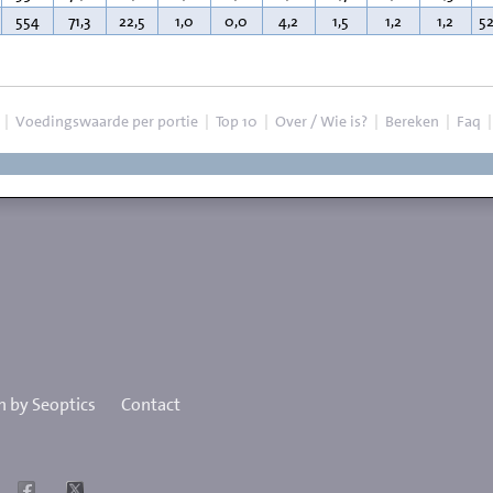
554
71,3
22,5
1,0
0,0
4,2
1,5
1,2
1,2
5
|
Voedingswaarde per portie
|
Top 10
|
Over / Wie is?
|
Bereken
|
Faq
 by Seoptics
Contact