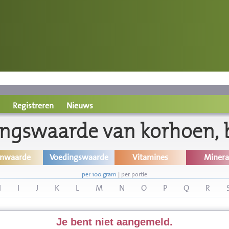
Registreren
Nieuws
ngswaarde van korhoen, 
inwaarde
Voedingswaarde
Vitamines
Minera
per 100 gram
|
per portie
H
I
J
K
L
M
N
O
P
Q
R
Je bent niet aangemeld.