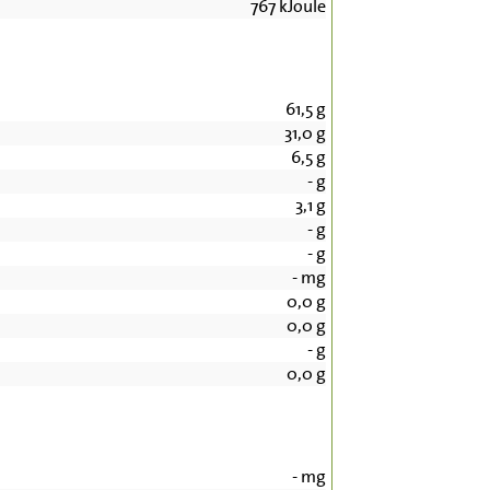
767
kJoule
61,5
g
31,0
g
6,5
g
-
g
3,1
g
-
g
-
g
-
mg
0,0
g
0,0
g
-
g
0,0
g
-
mg