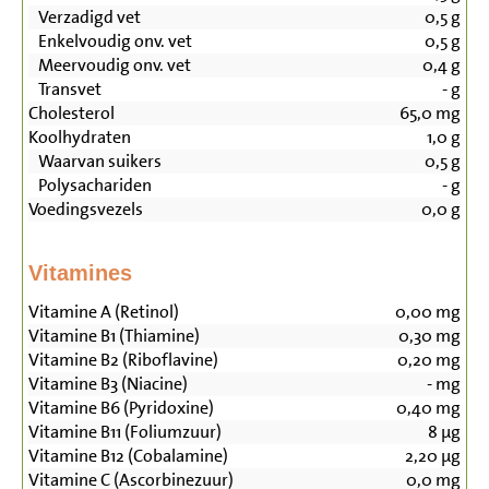
Verzadigd vet
0,5
g
Enkelvoudig onv. vet
0,5
g
Meervoudig onv. vet
0,4
g
Transvet
-
g
Cholesterol
65,0
mg
Koolhydraten
1,0
g
Waarvan suikers
0,5
g
Polysachariden
-
g
Voedingsvezels
0,0
g
Vitamines
Vitamine A (Retinol)
0,00
mg
Vitamine B1 (Thiamine)
0,30
mg
Vitamine B2 (Riboflavine)
0,20
mg
Vitamine B3 (Niacine)
-
mg
Vitamine B6 (Pyridoxine)
0,40
mg
Vitamine B11 (Foliumzuur)
8
µg
Vitamine B12 (Cobalamine)
2,20
µg
Vitamine C (Ascorbinezuur)
0,0
mg