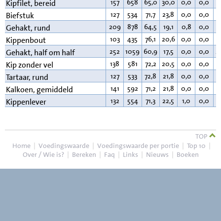
157
658
65,0
30,0
0,0
0,0
4
Kipfilet, bereid
127
534
71,7
23,8
0,0
0,0
3
Biefstuk
209
878
64,5
19,1
0,8
0,0
1
Gehakt, rund
103
435
76,1
20,6
0,0
0,0
2
Kippenbout
252
1059
60,9
17,5
0,0
0,0
2
Gehakt, half om half
138
581
72,2
20,5
0,0
0,0
6
Kip zonder vel
127
533
72,8
21,8
0,0
0,0
4
Tartaar, rund
141
592
71,2
21,8
0,0
0,0
6
Kalkoen, gemiddeld
132
554
71,3
22,5
1,0
0,0
4
Kippenlever
TOP
Home
|
Voedingswaarde
|
Voedingswaarde per portie
|
Top 10
|
Over / Wie is?
|
Bereken
|
Faq
|
Links
|
Nieuws
|
Boeken