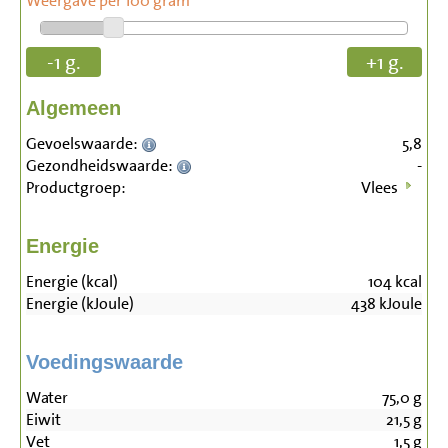
Weergave per 100 gram
-1 g.
+1 g.
Algemeen
Gevoelswaarde:
5,8
Gezondheidswaarde:
-
Productgroep:
Vlees
Energie
Energie (kcal)
104
kcal
Energie (kJoule)
438
kJoule
Voedingswaarde
Water
75,0
g
Eiwit
21,5
g
Vet
1,5
g