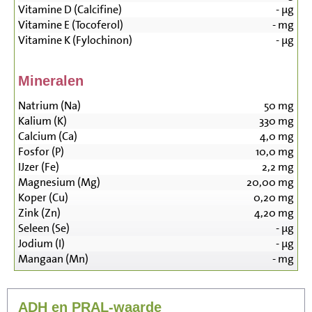
Vitamine D (Calcifine)
-
µg
Vitamine E (Tocoferol)
-
mg
Vitamine K (Fylochinon)
-
µg
Mineralen
Natrium (Na)
50
mg
Kalium (K)
330
mg
Calcium (Ca)
4,0
mg
Fosfor (P)
10,0
mg
IJzer (Fe)
2,2
mg
Magnesium (Mg)
20,00
mg
Koper (Cu)
0,20
mg
Zink (Zn)
4,20
mg
Seleen (Se)
-
µg
Jodium (I)
-
µg
Mangaan (Mn)
-
mg
ADH en PRAL-waarde