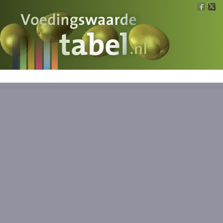
Voedingswaarde
Wat is wat?
Ons voedsel
Bereken
Nieuws
Boeken
Registreren
Inloggen