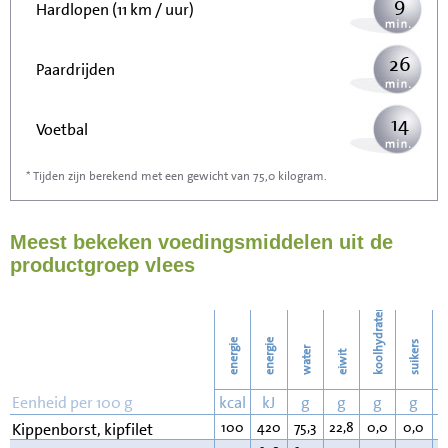
9
Hardlopen (11 km / uur)
26
Paardrijden
14
Voetbal
* Tijden zijn berekend met een gewicht van 75,0 kilogram.
42
Stofzuigen
Meest bekeken voedingsmiddelen uit de
45
Strijken
productgroep vlees
52
Wassen
koolhydraten
energie
energie
suikers
water
eiwit
v
Eenheid per 100 g
kcal
kJ
g
g
g
g
100
420
75,3
22,8
0,0
0,0
0
Kippenborst, kipfilet