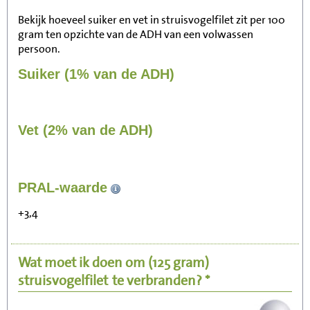
Bekijk hoeveel suiker en vet in struisvogelfilet zit per 100
gram ten opzichte van de ADH van een volwassen
persoon.
Suiker (1% van de ADH)
Vet (2% van de ADH)
95
PRAL-waarde
Zitten, tv kijken
+3,4
19
Fietsen (15 km/uur)
Wat moet ik doen om
(125 gram)
23
Wandelen (5 km/uur)
struisvogelfilet
te verbranden? *