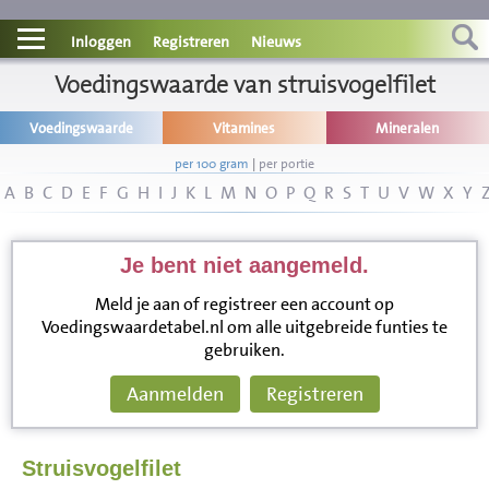
Contact
Inloggen
Registreren
Nieuws
Informatie
Voedingswaarde van struisvogelfilet
Voedingswaarde
Vitamines
Mineralen
Disclaimer
per 100 gram
|
per portie
A
B
C
D
E
F
G
H
I
J
K
L
M
N
O
P
Q
R
S
T
U
V
W
X
Y
Je bent niet aangemeld.
Meld je aan of registreer een account op
Voedingswaardetabel.nl om alle uitgebreide funties te
gebruiken.
Aanmelden
Registreren
Struisvogelfilet