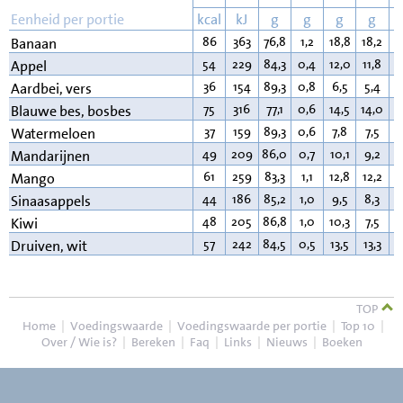
Eenheid per portie
kcal
kJ
g
g
g
g
86
363
76,8
1,2
18,8
18,2
0
Banaan
54
229
84,3
0,4
12,0
11,8
0
Appel
36
154
89,3
0,8
6,5
5,4
0
Aardbei, vers
75
316
77,1
0,6
14,5
14,0
0
Blauwe bes, bosbes
37
159
89,3
0,6
7,8
7,5
0
Watermeloen
49
209
86,0
0,7
10,1
9,2
0
Mandarijnen
61
259
83,3
1,1
12,8
12,2
0
Mango
44
186
85,2
1,0
9,5
8,3
0
Sinaasappels
48
205
86,8
1,0
10,3
7,5
0
Kiwi
57
242
84,5
0,5
13,5
13,3
0
Druiven, wit
TOP
Home
|
Voedingswaarde
|
Voedingswaarde per portie
|
Top 10
|
Over / Wie is?
|
Bereken
|
Faq
|
Links
|
Nieuws
|
Boeken