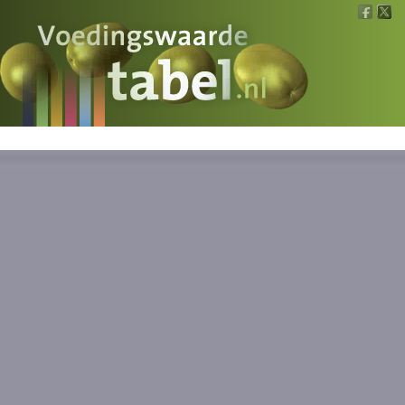
Voedingswaarde
Wat is wat?
Ons voedsel
Bereken
Nieuws
Boeken
Registreren
Inloggen