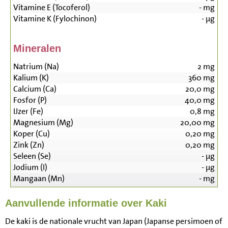
Vitamine E (Tocoferol)
-
mg
Vitamine K (Fylochinon)
-
µg
Mineralen
Natrium (Na)
2
mg
Kalium (K)
360
mg
Calcium (Ca)
20,0
mg
Fosfor (P)
40,0
mg
IJzer (Fe)
0,8
mg
Magnesium (Mg)
20,00
mg
Koper (Cu)
0,20
mg
Zink (Zn)
0,20
mg
Seleen (Se)
-
µg
Jodium (I)
-
µg
Mangaan (Mn)
-
mg
Aanvullende informatie over Kaki
De kaki is de nationale vrucht van Japan (Japanse persimoen of