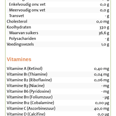
Enkelvoudig onv. vet
0,0
g
Meervoudig onv. vet
0,0
g
Transvet
-
g
Cholesterol
0,0
mg
Koolhydraten
37,0
g
Waarvan suikers
36,6
g
Polysachariden
-
g
Voedingsvezels
1,0
g
Vitamines
Vitamine A (Retinol)
0,40
mg
Vitamine B1 (Thiamine)
0,04
mg
Vitamine B2 (Riboflavine)
0,06
mg
Vitamine B3 (Niacine)
-
mg
Vitamine B6 (Pyridoxine)
-
mg
Vitamine B11 (Foliumzuur)
-
µg
Vitamine B12 (Cobalamine)
0,00
µg
Vitamine C (Ascorbinezuur)
40,0
mg
Vitamine D (Calcifine)
0,0
µg