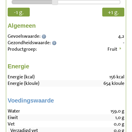
-1 g.
+1 g.
Algemeen
Gevoelswaarde:
4,2
Gezondheidswaarde:
-
Productgroep:
Fruit
Energie
Energie (kcal)
156
kcal
Energie (kJoule)
654
kJoule
Voedingswaarde
Water
159,0
g
Eiwit
1,0
g
Vet
0,0
g
Verzadigd vet
0,0
g