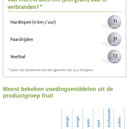
28
Wandelen (5 km/uur)
verbranden? *
11
Hardlopen (11 km / uur)
31
Paardrijden
17
Voetbal
* Tijden zijn berekend met een gewicht van 75,0 kilogram.
50
Stofzuigen
Meest bekeken voedingsmiddelen uit de
54
Strijken
productgroep fruit
62
Wassen
koolhydraten
energie
energie
suikers
water
eiwit
v