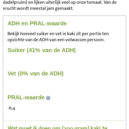
dadelpruim) en lijken uiterlijk veel op onze tomaat. Van de
vrucht wordt meestal jam gemaakt.
ADH en PRAL-waarde
Bekijk hoeveel suiker en vet in kaki zit per portie ten
opzichte van de ADH van een volwassen persoon.
Suiker (41% van de ADH)
Vet (0% van de ADH)
113
PRAL-waarde
Zitten, tv kijken
-6,4
23
Fietsen (15 km/uur)
Wat moet ik doen om
(200 gram)
kaki
te