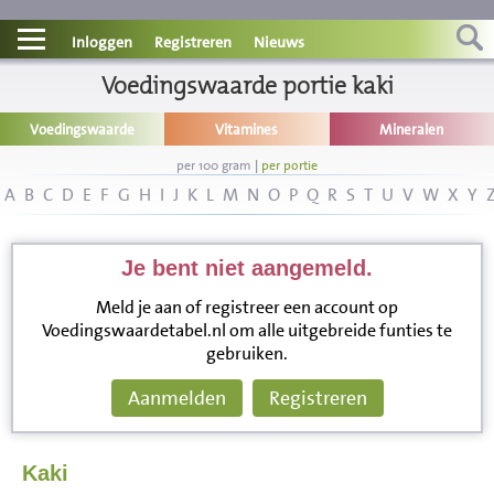
Contact
Inloggen
Registreren
Nieuws
Informatie
Voedingswaarde portie kaki
Voedingswaarde
Vitamines
Mineralen
Disclaimer
per 100 gram
|
per portie
A
B
C
D
E
F
G
H
I
J
K
L
M
N
O
P
Q
R
S
T
U
V
W
X
Y
Je bent niet aangemeld.
Meld je aan of registreer een account op
Voedingswaardetabel.nl om alle uitgebreide funties te
gebruiken.
Aanmelden
Registreren
Kaki