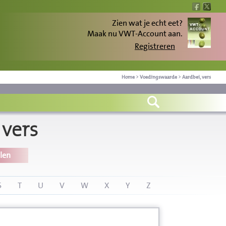
Zien wat je echt eet?
Maak nu VWT-Account aan.
Registreren
Home
>
Voedingswaarde
>
Aardbei, vers
vers
len
S
T
U
V
W
X
Y
Z