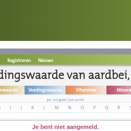
Registreren
Nieuws
dingswaarde van aardbei, 
inwaarde
Voedingswaarde
Vitamines
Minera
per 100 gram
|
per portie
H
I
J
K
L
M
N
O
P
Q
R
Je bent niet aangemeld.