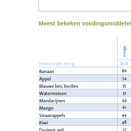
Meest bekeken voedingsmiddelen 
energie
Eenheid per 100 g
kcal
86
Banaan
54
Appel
75
Blauwe bes, bosbes
37
Watermeloen
49
Mandarijnen
61
Mango
44
Sinaasappels
48
Kiwi
57
Druiven, wit