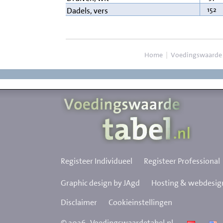
152
Dadels, vers
Home
|
Voedingswaarde
Registeer Individueel
Registeer Professional
Graphic design by JAgd
Hosting & webdesign
Disclaimer
Cookieinstellingen
©
2026
Voedingswaardetabel.nl