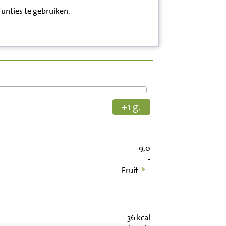
funties te gebruiken.
+1 g.
9,0
-
Fruit
36
kcal