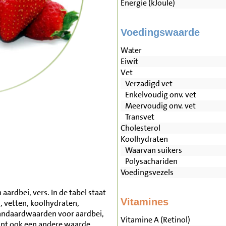
Energie (kJoule)
Voedingswaarde
Water
Eiwit
Vet
Verzadigd vet
Enkelvoudig onv. vet
Meervoudig onv. vet
Transvet
Cholesterol
Koolhydraten
Waarvan suikers
Polysachariden
Voedingsvezels
ardbei, vers. In de tabel staat
Vitamines
, vetten, koolhydraten,
andaardwaarden voor aardbei,
Vitamine A (Retinol)
unt ook een andere waarde