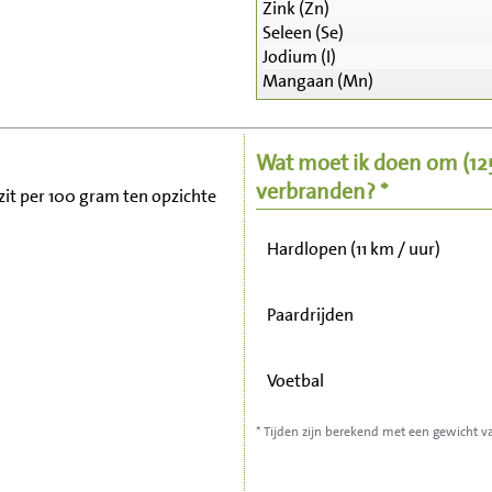
Zink (Zn)
Seleen (Se)
Zitten, tv kijken
Jodium (I)
Mangaan (Mn)
Fietsen (15 km/uur)
Wat moet ik doen om
(1
Wandelen (5 km/uur)
verbranden? *
 zit per 100 gram ten opzichte
Hardlopen (11 km / uur)
Paardrijden
Voetbal
* Tijden zijn berekend met een gewicht v
Stofzuigen