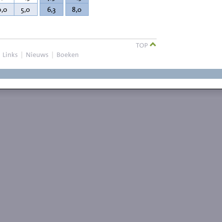
0,0
5,0
6,3
8,0
TOP
|
Links
|
Nieuws
|
Boeken