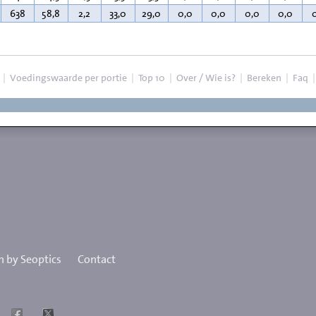
638
58,8
2,2
33,0
29,0
0,0
0,0
0,0
0,0
|
Voedingswaarde per portie
|
Top 10
|
Over / Wie is?
|
Bereken
|
Faq
 by Seoptics
Contact