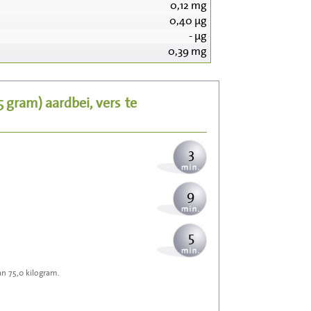
0,12
mg
0,40
µg
33
-
µg
0,39
mg
7
25 gram)
aardbei, vers
te
8
3
9
5
an 75,0 kilogram.
14