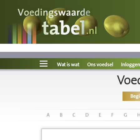
Voedingswaarde
Wat is wat?
Ons voedsel
Wat is wat
Ons voedsel
Inloggen
Voe
Bereken
Beg
Nieuws
Boeken
A
B
C
D
E
F
G
Registreren