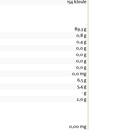
154
kJoule
89,3
g
0,8
g
0,4
g
0,0
g
0,0
g
0,0
g
0,0
g
0,0
mg
6,5
g
5,4
g
-
g
2,0
g
0,00
mg