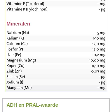
Vitamine E (Tocoferol)
-
mg
Vitamine K (Fylochinon)
-
µg
Mineralen
Natrium (Na)
5
mg
Kalium (K)
190
mg
Calcium (Ca)
12,0
mg
Fosfor (P)
12,0
mg
IJzer (Fe)
0,2
mg
Magnesium (Mg)
10,00
mg
Koper (Cu)
0,10
mg
Zink (Zn)
0,07
mg
Seleen (Se)
-
µg
Jodium (I)
-
µg
Mangaan (Mn)
-
mg
ADH en PRAL-waarde