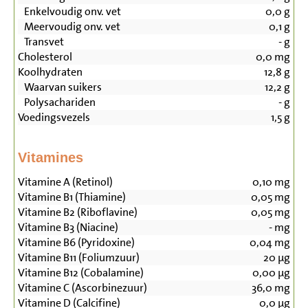
Enkelvoudig onv. vet
0,0
g
Meervoudig onv. vet
0,1
g
Transvet
-
g
Cholesterol
0,0
mg
Koolhydraten
12,8
g
Waarvan suikers
12,2
g
Polysachariden
-
g
Voedingsvezels
1,5
g
Vitamines
Vitamine A (Retinol)
0,10
mg
Vitamine B1 (Thiamine)
0,05
mg
Vitamine B2 (Riboflavine)
0,05
mg
Vitamine B3 (Niacine)
-
mg
Vitamine B6 (Pyridoxine)
0,04
mg
Vitamine B11 (Foliumzuur)
20
µg
Vitamine B12 (Cobalamine)
0,00
µg
Vitamine C (Ascorbinezuur)
36,0
mg
Vitamine D (Calcifine)
0,0
µg