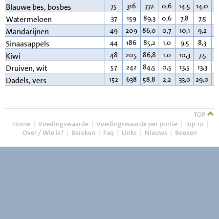
75
316
77,1
0,6
14,5
14,0
0
Blauwe bes, bosbes
37
159
89,3
0,6
7,8
7,5
0
Watermeloen
49
209
86,0
0,7
10,1
9,2
0
Mandarijnen
44
186
85,2
1,0
9,5
8,3
0
Sinaasappels
48
205
86,8
1,0
10,3
7,5
0
Kiwi
57
242
84,5
0,5
13,5
13,3
0
Druiven, wit
152
638
58,8
2,2
33,0
29,0
0
Dadels, vers
TOP
Home
|
Voedingswaarde
|
Voedingswaarde per portie
|
Top 10
|
Over / Wie is?
|
Bereken
|
Faq
|
Links
|
Nieuws
|
Boeken