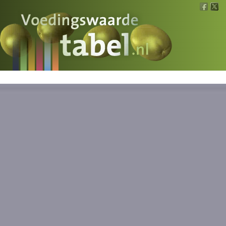
Voedingswaarde
Wat is wat?
Ons voedsel
Bereken
Nieuws
Boeken
Registreren
Inloggen