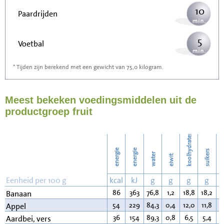
10
Paardrijden
5
Voetbal
* Tijden zijn berekend met een gewicht van 75,0 kilogram.
16
Stofzuigen
Meest bekeken voedingsmiddelen uit de
17
Strijken
productgroep fruit
20
Wassen
koolhydraten
energie
energie
suikers
water
eiwit
v
Eenheid per 100 g
kcal
kJ
g
g
g
g
86
363
76,8
1,2
18,8
18,2
0
Banaan
54
229
84,3
0,4
12,0
11,8
0
Appel
36
154
89,3
0,8
6,5
5,4
0
Aardbei, vers