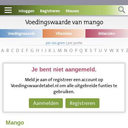
Contact
Inloggen
Registreren
Nieuws
Informatie
Voedingswaarde van mango
Voedingswaarde
Vitamines
Mineralen
Disclaimer
per 100 gram
|
per portie
A
B
C
D
E
F
G
H
I
J
K
L
M
N
O
P
Q
R
S
T
U
V
W
X
Y
Je bent niet aangemeld.
Meld je aan of registreer een account op
Voedingswaardetabel.nl om alle uitgebreide funties te
gebruiken.
Aanmelden
Registreren
Mango