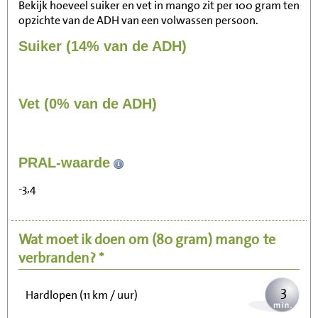
Bekijk hoeveel suiker en vet in mango zit per 100 gram ten
opzichte van de ADH van een volwassen persoon.
Suiker (14% van de ADH)
Vet (0% van de ADH)
35
PRAL-waarde
Zitten, tv kijken
-3,4
7
Fietsen (15 km/uur)
Wat moet ik doen om
(80 gram)
mango
te
9
Wandelen (5 km/uur)
verbranden? *
3
Hardlopen (11 km / uur)