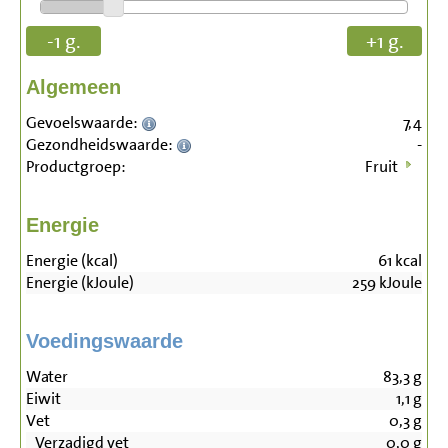
-1 g.
+1 g.
Algemeen
Gevoelswaarde:
7,4
Gezondheidswaarde:
-
Productgroep:
Fruit
Energie
Energie (kcal)
61
kcal
Energie (kJoule)
259
kJoule
Voedingswaarde
Water
83,3
g
Eiwit
1,1
g
Vet
0,3
g
Verzadigd vet
0,0
g