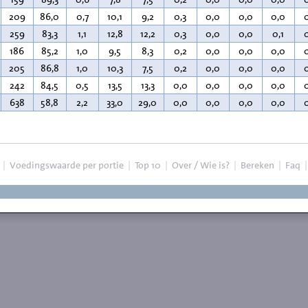
209
86,0
0,7
10,1
9,2
0,3
0,0
0,0
0,0
259
83,3
1,1
12,8
12,2
0,3
0,0
0,0
0,1
186
85,2
1,0
9,5
8,3
0,2
0,0
0,0
0,0
205
86,8
1,0
10,3
7,5
0,2
0,0
0,0
0,0
242
84,5
0,5
13,5
13,3
0,0
0,0
0,0
0,0
638
58,8
2,2
33,0
29,0
0,0
0,0
0,0
0,0
|
Voedingswaarde per portie
|
Top 10
|
Over / Wie is?
|
Bereken
|
Faq