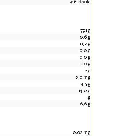
316
kJoule
77,1
g
0,6
g
0,2
g
0,0
g
0,0
g
0,0
g
-
g
0,0
mg
14,5
g
14,0
g
-
g
6,6
g
0,02
mg