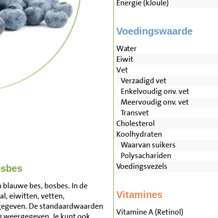
Energie (kJoule)
Voedingswaarde
Water
Eiwit
Vet
Verzadigd vet
Enkelvoudig onv. vet
Meervoudig onv. vet
Transvet
Cholesterol
Koolhydraten
Waarvan suikers
Polysachariden
Voedingsvezels
osbes
 blauwe bes, bosbes. In de
Vitamines
l, eiwitten, vetten,
rgegeven. De standaardwaarden
Vitamine A (Retinol)
m weergegeven. Je kunt ook