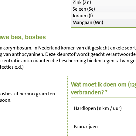
Zink (Zn)
Seleen (Se)
Jodium (I)
Mangaan (Mn)
uwe bes, bosbes
m corymbosum. In Nederland komen van dit geslacht enkele soorte
Zitten, tv kijken
g van anthocyaninen. Deze kleurstof wordt geacht verantwoordelij
centratie antioxidanten die bescherming bieden tegen tal van g
ecties e.d.)
Fietsen (15 km/uur)
Wat moet ik doen om
(1
Wandelen (5 km/uur)
verbranden? *
bosbes zit per 100 gram ten
rsoon.
Hardlopen (11 km / uur)
Paardrijden