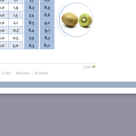
0,0
1,9
8,3
8,9
0,0
1,5
7,4
8,6
0,0
2,1
8,5
9,2
0,0
0,7
8,4
9,1
0,0
0,5
7,9
8,3
0,0
5,0
6,3
8,0
TOP
|
Links
|
Nieuws
|
Boeken