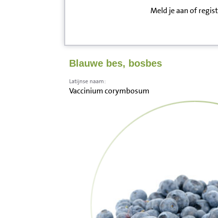
Meld je aan of regis
Inloggen
Contact
Blauwe bes, bosbes
Informatie
Latijnse naam:
Vaccinium corymbosum
Disclaimer