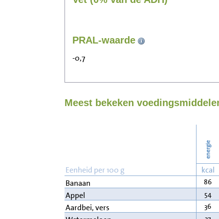
PRAL-waarde
-0,7
Meest bekeken voedingsmiddelen 
energie
Eenheid per 100 g
kcal
86
Banaan
54
Appel
36
Aardbei, vers
37