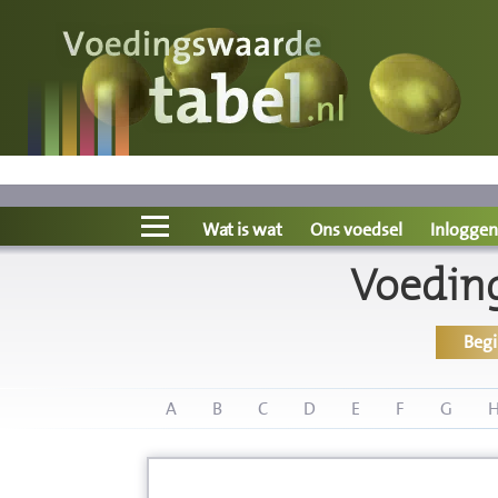
Voedingswaarde
Wat is wat?
Ons voedsel
Wat is wat
Ons voedsel
Inloggen
Voedin
Bereken
Beg
Nieuws
Boeken
A
B
C
D
E
F
G
Registreren