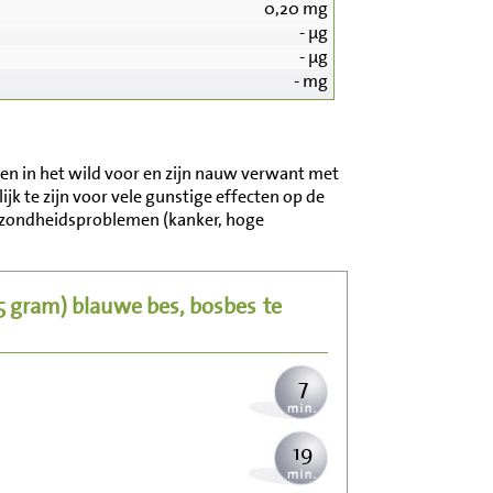
0,20
mg
-
µg
-
µg
-
mg
n in het wild voor en zijn nauw verwant met
68
k te zijn voor vele gunstige effecten op de
ezondheidsproblemen (kanker, hoge
14
25 gram)
blauwe bes, bosbes
te
17
7
19