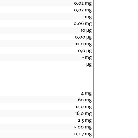
0,02
mg
0,02
mg
-
mg
0,06
mg
10
µg
0,00
µg
12,0
mg
0,0
µg
-
mg
-
µg
4
mg
60
mg
12,0
mg
16,0
mg
2,5
mg
5,00
mg
0,07
mg