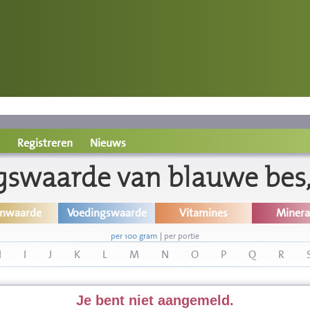
Registreren
Nieuws
gswaarde van blauwe bes,
inwaarde
Voedingswaarde
Vitamines
Minera
per 100 gram
|
per portie
H
I
J
K
L
M
N
O
P
Q
R
Je bent niet aangemeld.