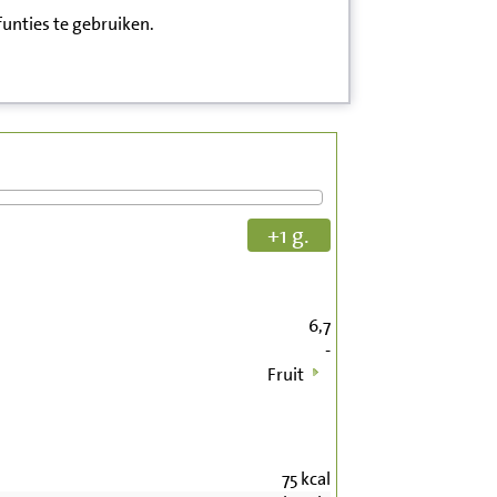
funties te gebruiken.
+1 g.
6,7
-
Fruit
75
kcal