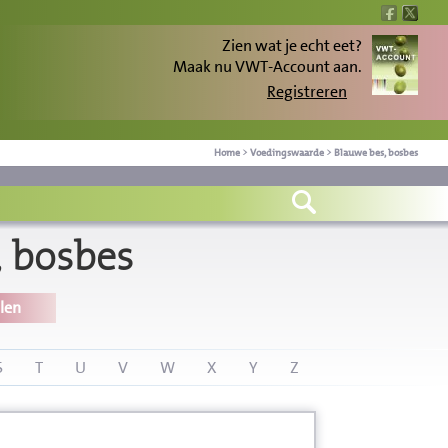
Zien wat je echt eet?
Maak nu VWT-Account aan.
Registreren
Home
>
Voedingswaarde
>
Blauwe bes, bosbes
 bosbes
len
S
T
U
V
W
X
Y
Z