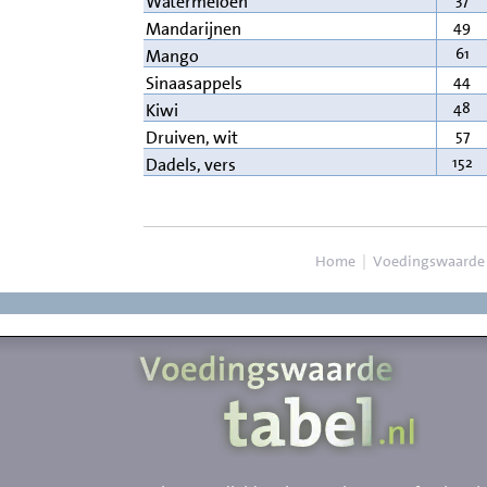
Watermeloen
49
Mandarijnen
61
Mango
44
Sinaasappels
48
Kiwi
57
Druiven, wit
152
Dadels, vers
Home
|
Voedingswaarde