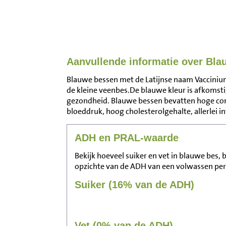
Aanvullende informatie over Bla
Blauwe bessen met de Latijnse naam Vacciniu
de kleine veenbes.De blauwe kleur is afkomsti
gezondheid. Blauwe bessen bevatten hoge con
bloeddruk, hoog cholesterolgehalte, allerlei inf
ADH en PRAL-waarde
Bekijk hoeveel suiker en vet in blauwe bes, 
opzichte van de ADH van een volwassen pe
Suiker (16% van de ADH)
Vet (0% van de ADH)