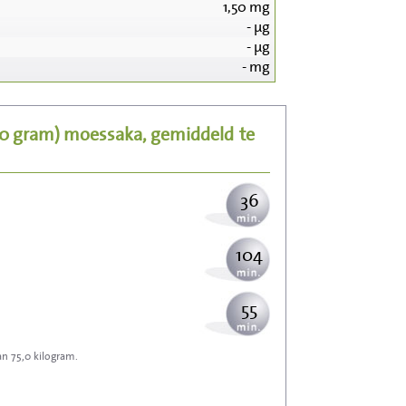
1,50
mg
-
µg
378
-
µg
-
mg
76
50 gram)
moessaka, gemiddeld
te
92
36
104
55
an 75,0 kilogram.
166