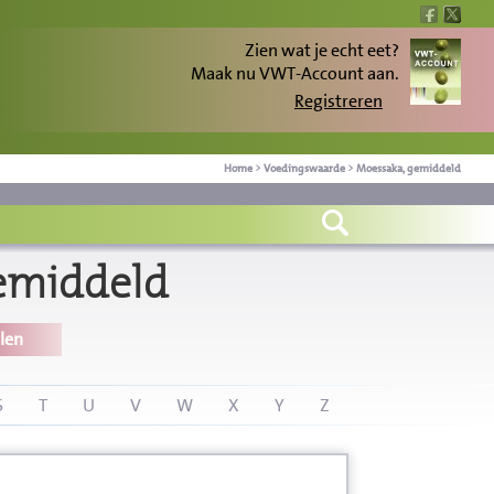
Zien wat je echt eet?
Maak nu VWT-Account aan.
Registreren
Home
>
Voedingswaarde
>
Moessaka, gemiddeld
emiddeld
len
S
T
U
V
W
X
Y
Z