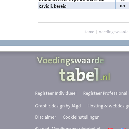
101
Ravioli, bereid
Home
|
Voedingswaarde
Registeer Individueel
Registeer Professional
Graphic design by JAgd
Hosting & webdesign
Disclaimer
Cookieinstellingen
©
2026
Voedingswaardetabel.nl