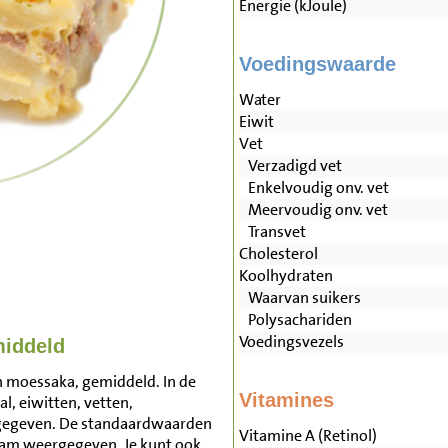
Energie (kJoule)
Voedingswaarde
Water
Eiwit
Vet
Verzadigd vet
Enkelvoudig onv. vet
Meervoudig onv. vet
Transvet
Cholesterol
Koolhydraten
Waarvan suikers
Polysachariden
Voedingsvezels
iddeld
n moessaka, gemiddeld. In de
Vitamines
l, eiwitten, vetten,
rgegeven. De standaardwaarden
Vitamine A (Retinol)
am weergegeven. Je kunt ook