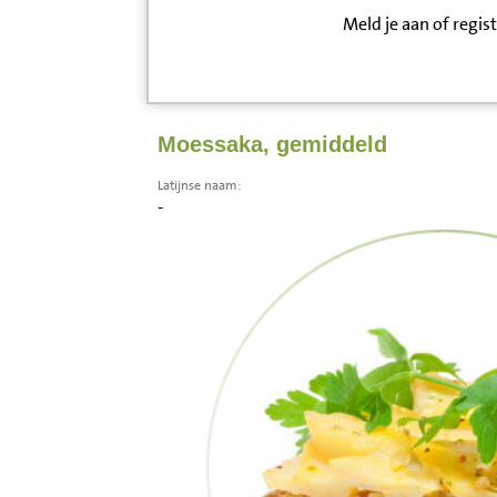
Meld je aan of regis
Inloggen
Contact
Moessaka, gemiddeld
Informatie
Latijnse naam:
-
Disclaimer