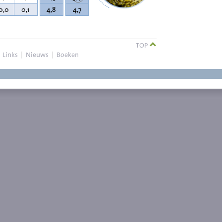
0,0
0,1
4,8
4,7
TOP
|
Links
|
Nieuws
|
Boeken