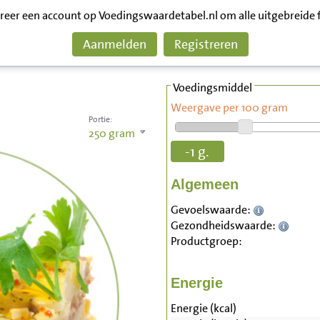
treer een account op Voedingswaardetabel.nl om alle uitgebreide 
Aanmelden
Registreren
Voedingsmiddel
Weergave per 100 gram
Portie:
250
gram
-1 g.
Algemeen
Gevoelswaarde:
Gezondheidswaarde:
Productgroep:
Energie
Energie (kcal)