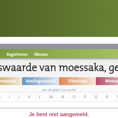
Registreren
Nieuws
swaarde van moessaka, g
inwaarde
Voedingswaarde
Vitamines
Minera
per 100 gram
|
per portie
H
I
J
K
L
M
N
O
P
Q
R
Je bent niet aangemeld.