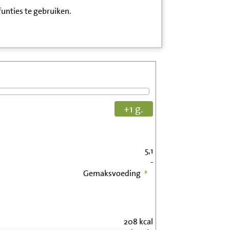
funties te gebruiken.
+1 g.
5,1
-
Gemaksvoeding
208
kcal