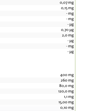
0,07
mg
0,15
mg
-
mg
-
mg
-
µg
0,70
µg
2,0
mg
-
µg
-
mg
-
µg
400
mg
260
mg
80,0
mg
120,0
mg
1,1
mg
15,00
mg
0,10
mg