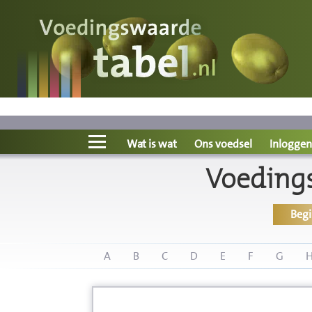
Voedingswaarde
Wat is wat?
Ons voedsel
Wat is wat
Ons voedsel
Inloggen
Voeding
Bereken
Beg
Nieuws
Boeken
A
B
C
D
E
F
G
Registreren