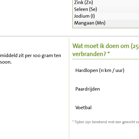
Zink (Zn)
Seleen (Se)
Zitten, tv kijken
Jodium (I)
Mangaan (Mn)
Fietsen (15 km/uur)
Wat moet ik doen om
(2
Wandelen (5 km/uur)
verbranden? *
emiddeld zit per 100 gram ten
rsoon.
Hardlopen (11 km / uur)
Paardrijden
Voetbal
* Tijden zijn berekend met een gewicht v
Stofzuigen