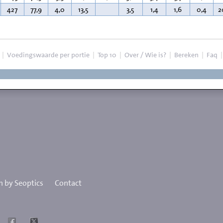
427
77,9
4,0
13,5
3,5
1,4
1,6
0,4
2
|
Voedingswaarde per portie
|
Top 10
|
Over / Wie is?
|
Bereken
|
Faq
 by Seoptics
Contact