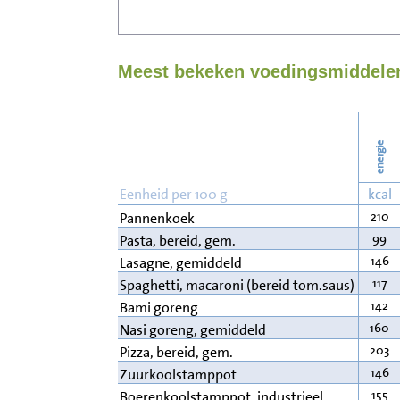
Meest bekeken voedingsmiddelen
energie
Eenheid per 100 g
kcal
210
Pannenkoek
99
Pasta, bereid, gem.
146
Lasagne, gemiddeld
117
Spaghetti, macaroni (bereid tom.saus)
142
Bami goreng
160
Nasi goreng, gemiddeld
203
Pizza, bereid, gem.
146
Zuurkoolstamppot
155
Boerenkoolstamppot, industrieel