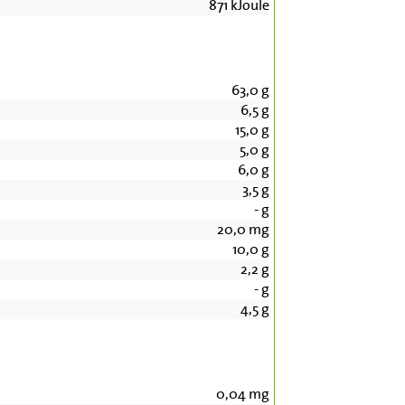
871
kJoule
63,0
g
6,5
g
15,0
g
5,0
g
6,0
g
3,5
g
-
g
20,0
mg
10,0
g
2,2
g
-
g
4,5
g
0,04
mg